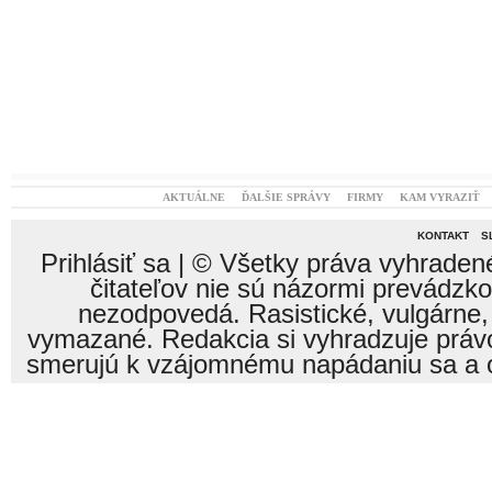
AKTUÁLNE
ĎALŠIE SPRÁVY
FIRMY
KAM VYRAZIŤ
KONTAKT
S
Prihlásiť sa
| © Všetky práva vyhraden
čitateľov nie sú názormi prevádzk
nezodpovedá. Rasistické, vulgárne,
vymazané. Redakcia si vyhradzuje právo
smerujú k vzájomnému napádaniu sa a o