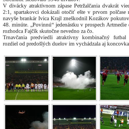
V divácky atraktívnom zápase Petržalčania dvakrát vied
2:1, spartakovci dokázali otočiť ešte v prvom polčase 
navyše brankár Ivica Krajl zneškodnil Kozákov pokuto
48. minúte. „Povinnú“ jedenástku v prospech Artmedie 
rozhodca Fajčík skutočne nevedno za čo.
Trnavčania predviedli atraktívny kombinačný futba
rozdiel od predošlých duelov im vychádzala aj koncovka