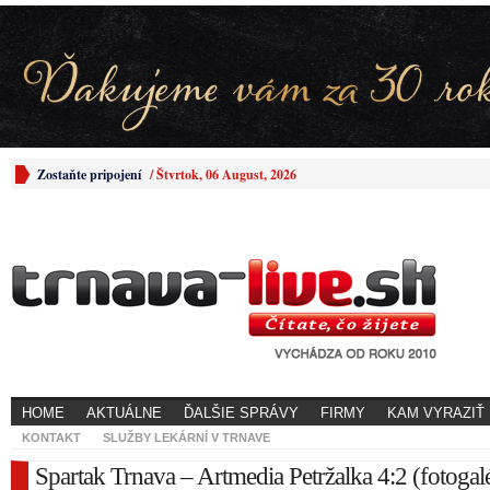
Zostaňte pripojení
/
Štvrtok, 06 August, 2026
HOME
AKTUÁLNE
ĎALŠIE SPRÁVY
FIRMY
KAM VYRAZIŤ
KONTAKT
SLUŽBY LEKÁRNÍ V TRNAVE
Spartak Trnava – Artmedia Petržalka 4:2 (fotogalé