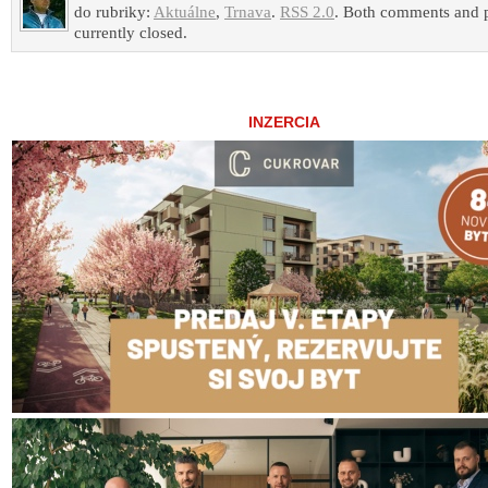
do rubriky:
Aktuálne
,
Trnava
.
RSS 2.0
. Both comments and p
currently closed.
INZERCIA