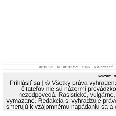
AKTUÁLNE
ĎALŠIE SPRÁVY
FIRMY
KAM VYRAZIŤ
KONTAKT
S
Prihlásiť sa
| © Všetky práva vyhraden
čitateľov nie sú názormi prevádzk
nezodpovedá. Rasistické, vulgárne,
vymazané. Redakcia si vyhradzuje právo
smerujú k vzájomnému napádaniu sa a o