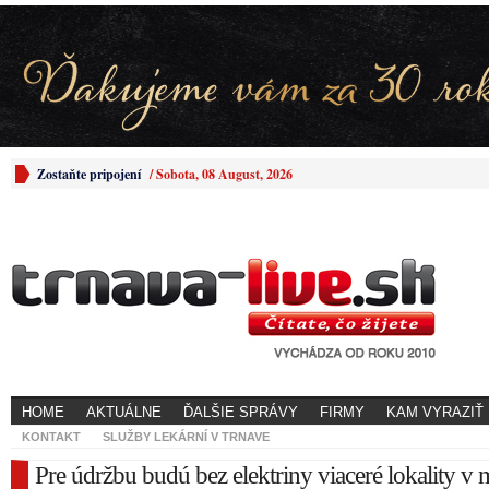
Zostaňte pripojení
/
Sobota, 08 August, 2026
HOME
AKTUÁLNE
ĎALŠIE SPRÁVY
FIRMY
KAM VYRAZIŤ
KONTAKT
SLUŽBY LEKÁRNÍ V TRNAVE
Pre údržbu budú bez elektriny viaceré lokality v 