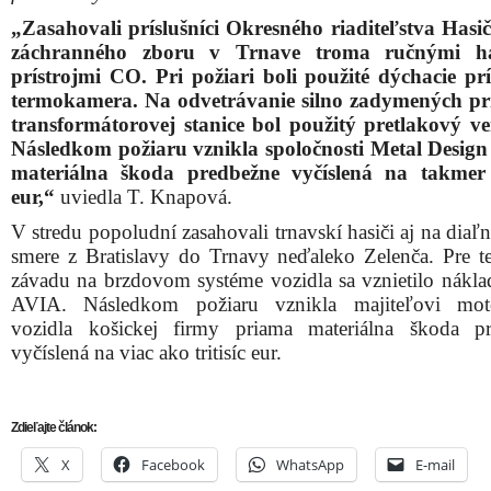
„Zasahovali príslušníci Okresného riaditeľstva Hasi
záchranného zboru v Trnave troma ručnými ha
prístrojmi CO. Pri požiari boli použité dýchacie prí
termokamera. Na odvetrávanie silno zadymených pr
transformátorovej stanice bol použitý pretlakový ven
Následkom požiaru vznikla spoločnosti Metal Desig
materiálna škoda predbežne vyčíslená na takmer 1
eur,“
uviedla T. Knapová.
V stredu popoludní zasahovali trnavskí hasiči aj na diaľ
smere z Bratislavy do Trnavy neďaleko Zelenča. Pre t
závadu na brzdovom systéme vozidla sa vznietilo nákla
AVIA. Následkom požiaru vznikla majiteľovi mot
vozidla košickej firmy priama materiálna škoda p
vyčíslená na viac ako tritisíc eur.
Zdieľajte článok:
X
Facebook
WhatsApp
E-mail