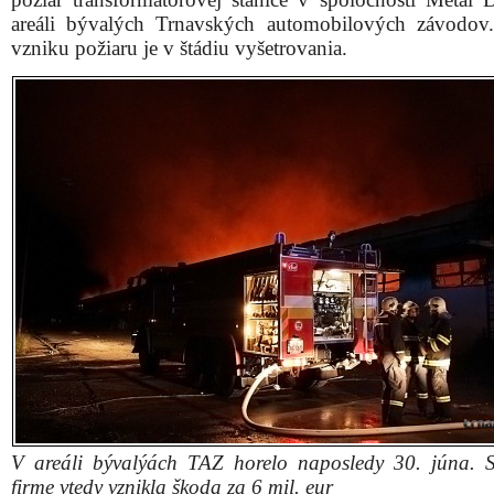
areáli bývalých Trnavských automobilových závodov.
vzniku požiaru je v štádiu vyšetrovania.
V areáli bývalýách TAZ horelo naposledy 30. júna. 
firme vtedy vznikla škoda za 6 mil. eur