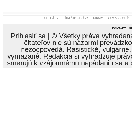
AKTUÁLNE
ĎALŠIE SPRÁVY
FIRMY
KAM VYRAZIŤ
KONTAKT
S
Prihlásiť sa
| © Všetky práva vyhraden
čitateľov nie sú názormi prevádzk
nezodpovedá. Rasistické, vulgárne,
vymazané. Redakcia si vyhradzuje právo
smerujú k vzájomnému napádaniu sa a o