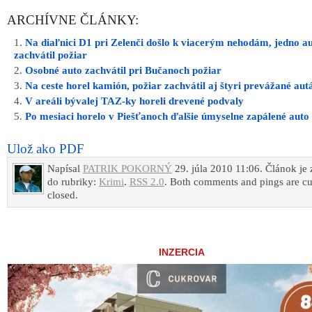
ARCHÍVNE ČLÁNKY:
Na diaľnici D1 pri Zelenči došlo k viacerým nehodám, jedno a
zachvátil požiar
Osobné auto zachvátil pri Bučanoch požiar
Na ceste horel kamión, požiar zachvátil aj štyri prevážané aut
V areáli bývalej TAZ-ky horeli drevené podvaly
Po mesiaci horelo v Piešťanoch ďalšie úmyselne zapálené auto
Ulož ako PDF
Napísal
PATRIK POKORNÝ
29. júla 2010 11:06. Článok je
do rubriky:
Krimi
.
RSS 2.0
. Both comments and pings are cu
closed.
INZERCIA