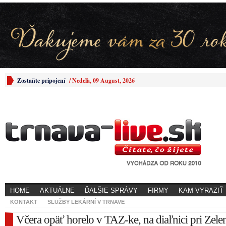
Zostaňte pripojení
/
Nedeľa, 09 August, 2026
HOME
AKTUÁLNE
ĎALŠIE SPRÁVY
FIRMY
KAM VYRAZIŤ
KONTAKT
SLUŽBY LEKÁRNÍ V TRNAVE
Včera opäť horelo v TAZ-ke, na diaľnici pri Zele