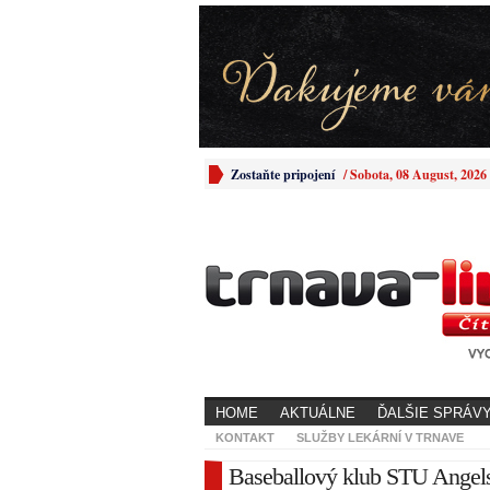
Zostaňte pripojení
/
Sobota, 08 August, 2026
HOME
AKTUÁLNE
ĎALŠIE SPRÁV
KONTAKT
SLUŽBY LEKÁRNÍ V TRNAVE
Baseballový klub STU Angels