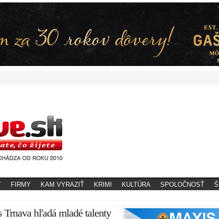
Y
FIRMY
KAM VYRAZIŤ
KRIMI
KULTÚRA
SPOLOČNOSŤ
Š
 Trnava hľadá mladé talenty