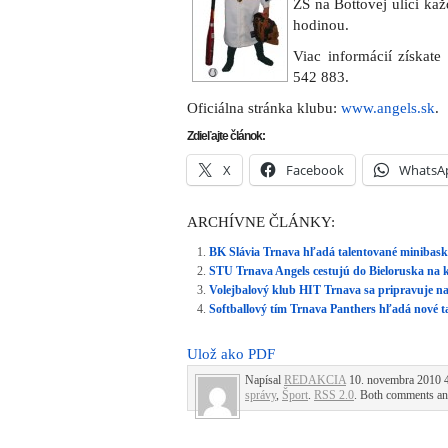
ZŠ na Bottovej ulici ka
hodinou.
Viac informácií získate
542 883.
Oficiálna stránka klubu:
www.angels.sk
.
Zdieľajte článok:
X
Facebook
WhatsA
ARCHÍVNE ČLÁNKY:
BK Slávia Trnava hľadá talentované minibask
STU Trnava Angels cestujú do Bieloruska na k
Volejbalový klub HIT Trnava sa pripravuje na
Softballový tím Trnava Panthers hľadá nové t
Ulož ako PDF
Napísal
REDAKCIA
10. novembra 2010 4:
správy
,
Šport
.
RSS 2.0
. Both comments and