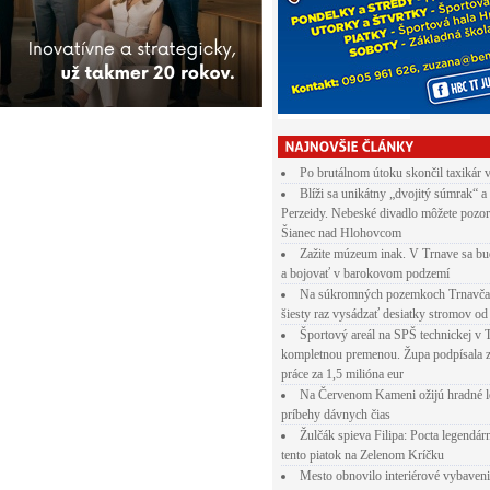
Po brutálnom útoku skončil taxikár 
Blíži sa unikátny „dvojitý súmrak“ a
Perzeidy. Nebeské divadlo môžete pozor
Šianec nad Hlohovcom
Zažite múzeum inak. V Trnave sa bu
a bojovať v barokovom podzemí
Na súkromných pozemkoch Trnavča
šiesty raz vysádzať desiatky stromov od
Športový areál na SPŠ technickej v 
kompletnou premenou. Župa podpísala 
práce za 1,5 milióna eur
Na Červenom Kameni ožijú hradné l
príbehy dávnych čias
Žulčák spieva Filipa: Pocta legendá
tento piatok na Zelenom Kríčku
Mesto obnovilo interiérové vybaven