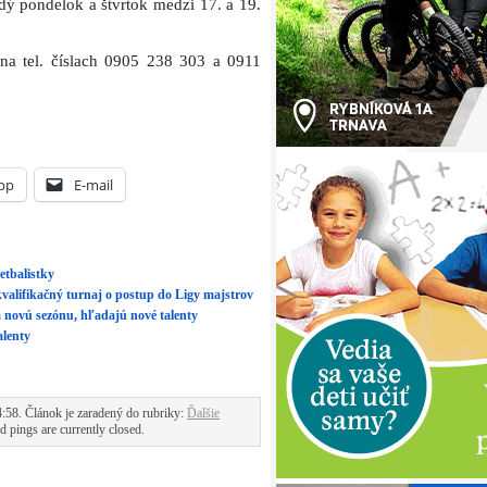
ždý pondelok a štvrtok medzi 17. a 19.
 na tel. číslach 0905 238 303 a 0911
pp
E-mail
etbalistky
valifikačný turnaj o postup do Ligy majstrov
 novú sezónu, hľadajú nové talenty
alenty
58. Článok je zaradený do rubriky:
Ďalšie
 pings are currently closed.