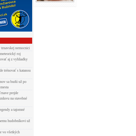
v trnavskej nemocnici
 meteorický roj
ovať aj z vyhliadky
de trénovať s katanou
nov sa budú už po
 mesta
Trnave prejde
zmluvu na stavebné
egendy a tajomné
rnemu hudobníkovi už
ie vo všetkých