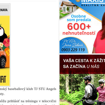
venský baseballový klub TJ STU Angels
ty.
ôžu prihlásiť na tréningu v telocvični