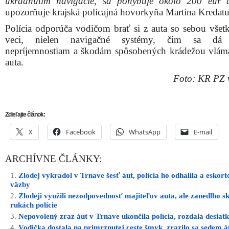
ukradnutím navigácie, sa pohybuje okolo 200 eur 
upozorňuje krajská policajná hovorkyňa Martina Kredat
Polícia odporúča vodičom brať si z auta so sebou všet
veci, nielen navigačné systémy, čim sa dá 
nepríjemnostiam a škodám spôsobených krádežou vlá
auta.
Foto: KR PZ 
Zdieľajte článok:
X
Facebook
WhatsApp
E-mail
ARCHÍVNE ČLÁNKY:
Zlodej vykradol v Trnave šesť áut, polícia ho odhalila a eskort
väzby
Zlodeji využili nezodpovednosť majiteľov auta, ale zanedlho sk
rukách polície
Nepovolený zraz áut v Trnave ukončila polícia, rozdala desiat
Vodička dostala na primrznutej ceste šmyk, zrazilo sa sedem á