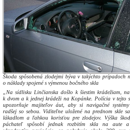
Škoda spôsobená zlodejmi býva v takýchto prípadoch 
o náklady spojené s výmenou bočného skla
„Na sídlisku Linčianska došlo k šiestim krádežiam, n
k dvom a k jednej krádeži na Kopánke. Polícia v tejto s
upozorňuje majiteľov áut, aby si navigačné systémy
radšej so sebou. Viditeľne uložené na prednom skle sa
lákadlom a ľahkou korisťou pre zlodejov. Výška škod
páchateľ spôsobí jednak rozbitím skla na aute a