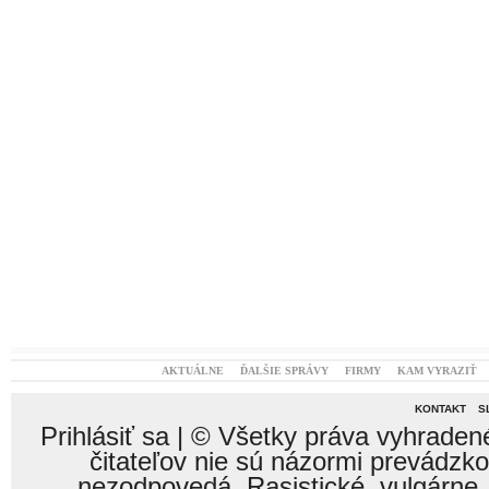
AKTUÁLNE
ĎALŠIE SPRÁVY
FIRMY
KAM VYRAZIŤ
KONTAKT
S
Prihlásiť sa
| © Všetky práva vyhraden
čitateľov nie sú názormi prevádzk
nezodpovedá. Rasistické, vulgárne,