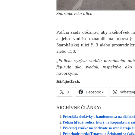
Spartakovská ulica
Polícia žiada občanov, aby akékoľvek i
a jeho vodiča oznámili na okresný 
Starohájskej ulici č. 3 alebo prostrední
alebo 158.
„
Polícia vyzýva vodiča neznámeho auta
figuruje ako svedok, respektíve ako
hovorkyňa.
Zdieľajte článok:
X
Facebook
WhatsA
ARCHÍVNE ČLÁNKY:
Pri zrážke dodávky s kamiónom sa na diaľnici 
Polícia hľadá vodiča, ktorý na Kopánke naraz
Pri čelnej zrážke na obchvate sa zranili traja ľ
Pri nehode medzi Trnavou a Šelpicami sa ťažko 