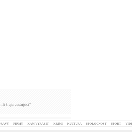
li traja cestujúci”
PRÁVY
FIRMY
KAM VYRAZIŤ
KRIMI
KULTÚRA
SPOLOČNOSŤ
ŠPORT
VID