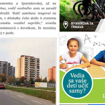
lementisa a Spartakovskej, už na
obus, vodič osobného auta sa zaradil
brzdil. Vodič autobusu reagoval na
ím, v dôsledku čoho došlo k zraneniu
ntaktu vozidiel neprišlo
,“ uviedla
redatusová s dovetkom, že neznámy
j v jazde.