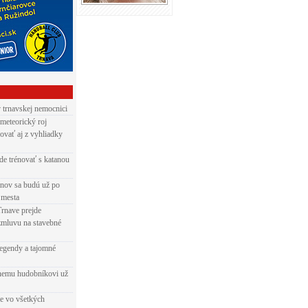
v trnavskej nemocnici
 meteorický roj
ovať aj z vyhliadky
de trénovať s katanou
nov sa budú už po
 mesta
Trnave prejde
zmluvu na stavebné
egendy a tajomné
rnemu hudobníkovi už
ie vo všetkých