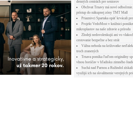
denných centrách pre seniorov
Obchvat Trnavy má nové odbočenie.
prístup do nákupnej zóny TMT Mall
Priaznivci Spartaka opäť krvácali pr
Projekt VedoMost v knižnici ponúkn
mikroplastov na naše zdravie a prírodu
Zlodeji nedovolenkujú ani vo vlakoc
cestovanie bezpečne a bez strát
Vážna nehoda na križovatke neďalek
troch zranených
Trnava ponúka ľuďom originálny sp
vlnou horúčav v hľadisku zimného štad
Suchá nad Parnou a Ružindol získali
využijú ich na skvalitnenie verejných pri