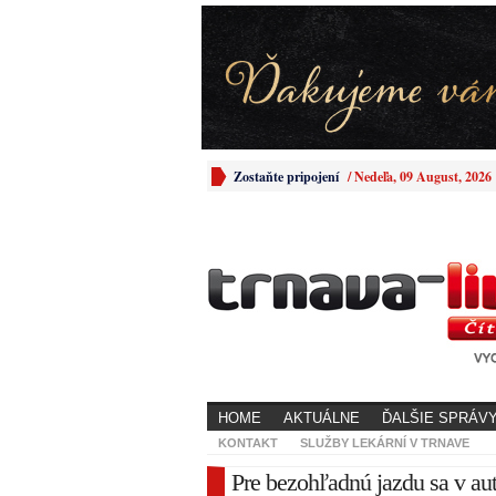
Zostaňte pripojení
/
Nedeľa, 09 August, 2026
HOME
AKTUÁLNE
ĎALŠIE SPRÁV
KONTAKT
SLUŽBY LEKÁRNÍ V TRNAVE
Pre bezohľadnú jazdu sa v auto