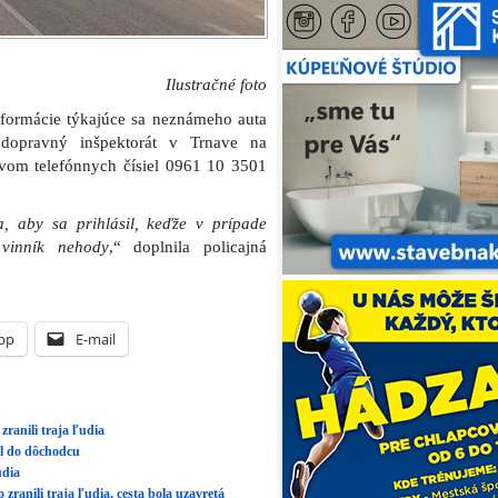
Ilustračné foto
nformácie týkajúce sa neznámeho auta
dopravný inšpektorát v Trnave na
ctvom telefónnych čísiel 0961 10 3501
, aby sa prihlásil, keďže v prípade
 vinník nehody
,“ doplnila policajná
pp
E-mail
zranili traja ľudia
il do dôchodcu
udia
zranili traja ľudia, cesta bola uzavretá