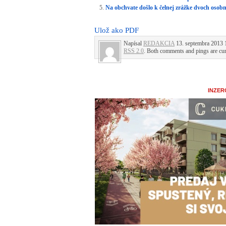
Na obchvate došlo k čelnej zrážke dvoch osobný
Ulož ako PDF
Napísal
REDAKCIA
13. septembra 2013 1
RSS 2.0
. Both comments and pings are cur
INZER