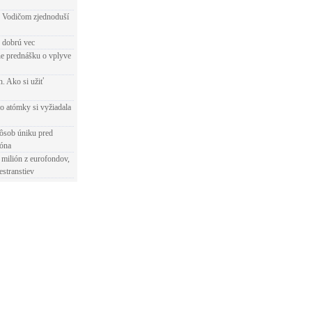
 Vodičom zjednoduší
e dobrú vec
e prednášku o vplyve
h. Ako si užiť
o atómky si vyžiadala
ôsob úniku pred
ióna
 milión z eurofondov,
estranstiev