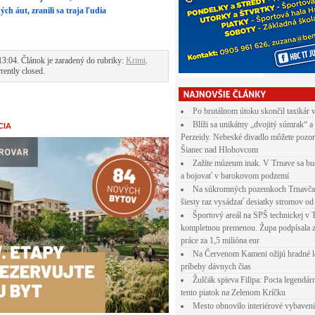
ch áut, zranili sa traja ľudia
3:04. Článok je zaradený do rubriky:
Krimi
.
rently closed.
Po brutálnom útoku skončil taxikár 
Blíži sa unikátny „dvojitý súmrak“ a
CIA
Perzeidy. Nebeské divadlo môžete pozor
Šianec nad Hlohovcom
Zažite múzeum inak. V Trnave sa bu
a bojovať v barokovom podzemí
Na súkromných pozemkoch Trnavča
šiesty raz vysádzať desiatky stromov od
Športový areál na SPŠ technickej v 
kompletnou premenou. Župa podpísala 
práce za 1,5 milióna eur
Na Červenom Kameni ožijú hradné l
príbehy dávnych čias
Žulčák spieva Filipa: Pocta legendá
tento piatok na Zelenom Kríčku
Mesto obnovilo interiérové vybaven