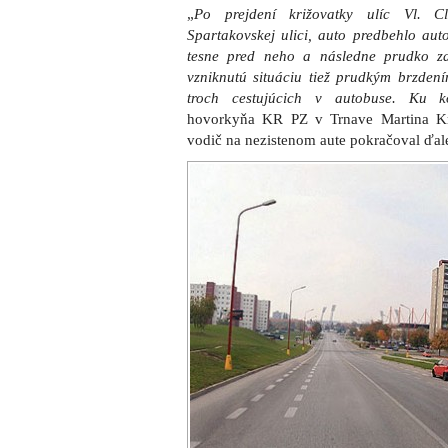
„
Po prejdení križovatky ulíc Vl. C
Spartakovskej ulici, auto predbehlo aut
tesne pred neho a následne prudko za
vzniknutú situáciu tiež prudkým brzden
troch cestujúcich v autobuse. Ku ko
hovorkyňa KR PZ v Trnave Martina K
vodič na nezistenom aute pokračoval ďale