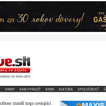
Y
FIRMY
KAM VYRAZIŤ
KRIMI
KULTÚRA
SPOLOČNOSŤ
Š
buse zranili traja cestujúci