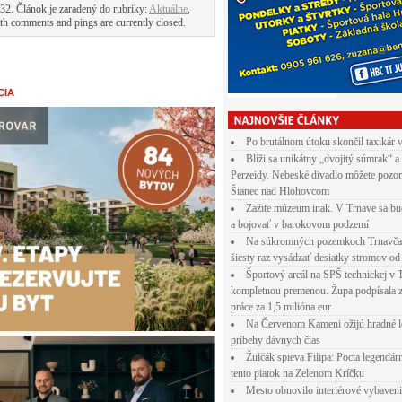
32. Článok je zaradený do rubriky:
Aktuálne
,
th comments and pings are currently closed.
CIA
Po brutálnom útoku skončil taxikár 
Blíži sa unikátny „dvojitý súmrak“ a
Perzeidy. Nebeské divadlo môžete pozor
Šianec nad Hlohovcom
Zažite múzeum inak. V Trnave sa bu
a bojovať v barokovom podzemí
Na súkromných pozemkoch Trnavča
šiesty raz vysádzať desiatky stromov od
Športový areál na SPŠ technickej v 
kompletnou premenou. Župa podpísala 
práce za 1,5 milióna eur
Na Červenom Kameni ožijú hradné l
príbehy dávnych čias
Žulčák spieva Filipa: Pocta legendá
tento piatok na Zelenom Kríčku
Mesto obnovilo interiérové vybaven