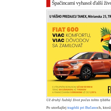
Špačincami vyhasol ďalší živ
Už druhý ľudský život počas tohto týždňa
Po utorňajšej
tragédii pri Bučano
ch, ktorá