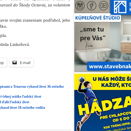
 narazil do Škody Octavia, za volantom
tavie svojim zraneniam podľahol, jeho
ažko.
pla.
plnila Linkešová.
pp
E-mail
lpicami a Trnavou vyhasol život 36-ročného
 čelnej zrážke ľudský život
 ďalší ľudský život
yhasol život 18-ročného vodiča