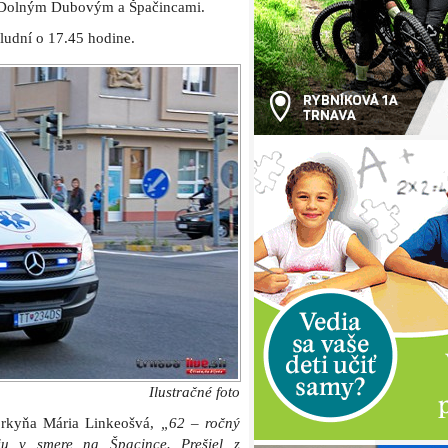
zi Dolným Dubovým a Špačincami.
ludní o 17.45 hodine.
Ilustračné foto
orkyňa Mária Linkeošvá,
„62 – ročný
iu v smere na Špacince. Prešiel z