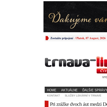
Zostaňte pripojení
/
Piatok, 07 August, 2026
HOME
AKTUÁLNE
ĎALŠIE SPRÁV
KONTAKT
SLUŽBY LEKÁRNÍ V TRNAVE
Pri zrážke dvoch áut medzi