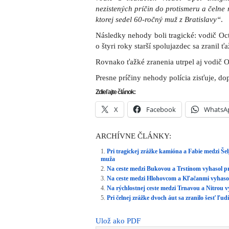
nezistených príčin do protismeru a čelne
ktorej sedel 60-ročný muž z Bratislavy“
.
Následky nehody boli tragické: vodič Oc
o štyri roky starší spolujazdec sa zranil ť
Rovnako ťažké zranenia utrpel aj vodič O
Presne príčiny nehody polícia zisťuje, do
Zdieľajte článok:
X
Facebook
WhatsA
ARCHÍVNE ČLÁNKY:
Pri tragickej zrážke kamióna a Fabie medzi Še
muža
Na ceste medzi Bukovou a Trstínom vyhasol pri
Na ceste medzi Hlohovcom a Kľačanmi vyhasol
Na rýchlostnej ceste medzi Trnavou a Nitrou v
Pri čelnej zrážke dvoch áut sa zranilo šesť ľudí
Ulož ako PDF