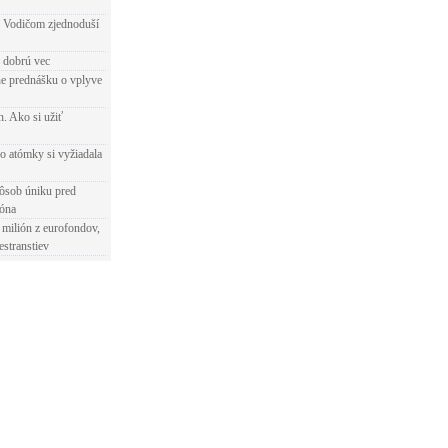
 Vodičom zjednoduší
e dobrú vec
e prednášku o vplyve
h. Ako si užiť
o atómky si vyžiadala
ôsob úniku pred
ióna
 milión z eurofondov,
estranstiev