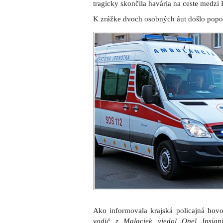
tragicky skončila havária na ceste med
K zrážke dvoch osobných áut došlo popo
Ako informovala krajská policajná hov
vodič z Malaciek viedol Opel Insign