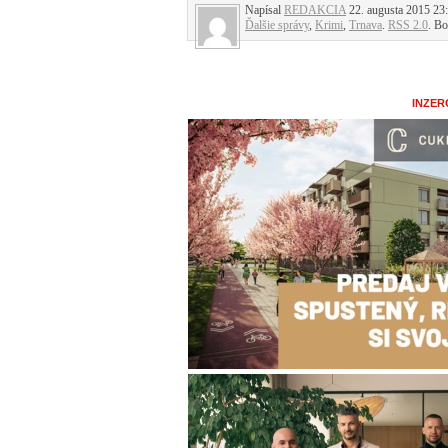
Napísal
REDAKCIA
22. augusta 2015 23:
Ďalšie správy
,
Krimi
,
Trnava
.
RSS 2.0
. Bo
INZER