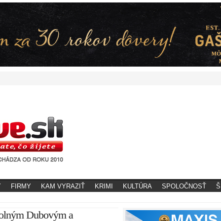
Y
FIRMY
KAM VYRAZIŤ
KRIMI
KULTÚRA
SPOLOČNOSŤ
Š
 Dolným Dubovým a