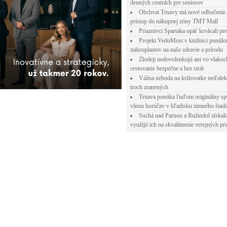
denných centrách pre seniorov
Obchvat Trnavy má nové odbočenie.
prístup do nákupnej zóny TMT Mall
Priaznivci Spartaka opäť krvácali pr
Projekt VedoMost v knižnici ponúkn
mikroplastov na naše zdravie a prírodu
Zlodeji nedovolenkujú ani vo vlakoc
cestovanie bezpečne a bez strát
Vážna nehoda na križovatke neďalek
troch zranených
Trnava ponúka ľuďom originálny sp
vlnou horúčav v hľadisku zimného štad
Suchá nad Parnou a Ružindol získali
využijú ich na skvalitnenie verejných pri