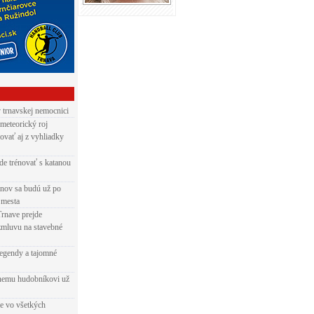
v trnavskej nemocnici
 meteorický roj
ovať aj z vyhliadky
de trénovať s katanou
nov sa budú už po
 mesta
Trnave prejde
zmluvu na stavebné
egendy a tajomné
rnemu hudobníkovi už
ie vo všetkých