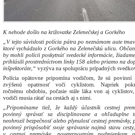
K nehode došlo na križovatke Zelenečskej a Gorkého
„V tejto súvislosti polícia pátra po neznámom aute tmav
ktoré vychádzalo z Gorkého na Zelenečskú ulicu. Občano
by mohli polícii poskytnúť svedecké informácie, žiadame
prihlásili prostredníctvom linky 158 alebo priamo na d
inšpektoráte,“
vyzýva na spoluprácu prípadných svedko
Polícia opätovne pripomína vodičom, že sú povinní
zvýšenú opatrnosť voči cyklistom. Napriek pokr
ročnému obdobiu, počasie stále láka von aj cyklistov,
vodiči musia rátať na cestách aj s nimi.
„Pripomíname tiež, že každý účastník cestnej pre
povinný správať sa disciplinovane a ohľaduplne t
neohrozil bezpečnosť alebo plynulosť cestnej premávky, 
povinný prispôsobiť svoje správanie najmä stavu cesty, 
v cestnej premávke, poveternostným podmienkam a