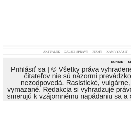
AKTUÁLNE
ĎALŠIE SPRÁVY
FIRMY
KAM VYRAZIŤ
KONTAKT
S
Prihlásiť sa
| © Všetky práva vyhraden
čitateľov nie sú názormi prevádzk
nezodpovedá. Rasistické, vulgárne,
vymazané. Redakcia si vyhradzuje právo
smerujú k vzájomnému napádaniu sa a o