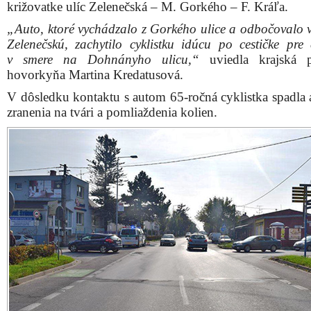
križovatke ulíc Zelenečská – M. Gorkého – F. Kráľa.
„Auto, ktoré vychádzalo z Gorkého ulice a odbočovalo 
Zelenečskú, zachytilo cyklistku idúcu po cestičke pre c
v smere na Dohnányho ulicu,“
uviedla krajská p
hovorkyňa Martina Kredatusová.
V dôsledku kontaktu s autom 65-ročná cyklistka spadla a
zranenia na tvári a pomliaždenia kolien.