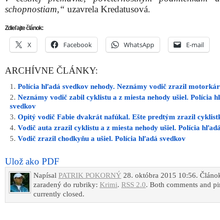
schopnostiam,“
uzavrela Kredatusová.
Zdieľajte článok:
X
Facebook
WhatsApp
E-mail
ARCHÍVNE ČLÁNKY:
Polícia hľadá svedkov nehody. Neznámy vodič zrazil motorkára
Neznámy vodič zabil cyklistu a z miesta nehody ušiel. Polícia 
svedkov
Opitý vodič Fabie dvakrát nafúkal. Ešte predtým zrazil cyklistk
Vodič auta zrazil cyklistu a z miesta nehody ušiel. Polícia hľa
Vodič zrazil chodkyňu a ušiel. Polícia hľadá svedkov
Ulož ako PDF
Napísal
PATRIK POKORNÝ
28. októbra 2015 10:56. Článok
zaradený do rubriky:
Krimi
.
RSS 2.0
. Both comments and pi
currently closed.