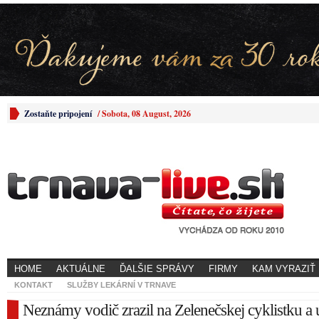
Zostaňte pripojení
/
Sobota, 08 August, 2026
HOME
AKTUÁLNE
ĎALŠIE SPRÁVY
FIRMY
KAM VYRAZIŤ
KONTAKT
SLUŽBY LEKÁRNÍ V TRNAVE
Neznámy vodič zrazil na Zelenečskej cyklistku a u