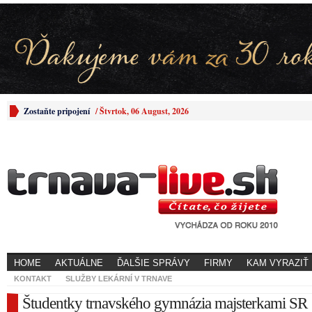
Zostaňte pripojení
/
Štvrtok, 06 August, 2026
HOME
AKTUÁLNE
ĎALŠIE SPRÁVY
FIRMY
KAM VYRAZIŤ
KONTAKT
SLUŽBY LEKÁRNÍ V TRNAVE
Študentky trnavského gymnázia majsterkami SR