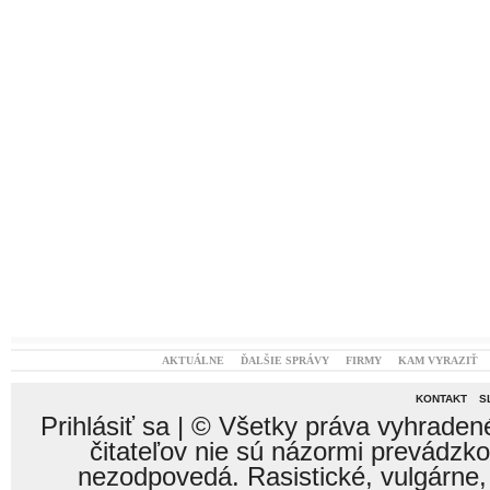
AKTUÁLNE
ĎALŠIE SPRÁVY
FIRMY
KAM VYRAZIŤ
KONTAKT
S
Prihlásiť sa
| © Všetky práva vyhraden
čitateľov nie sú názormi prevádzk
nezodpovedá. Rasistické, vulgárne,