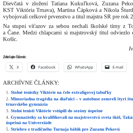
Dievčatá v zložení Tatiana Kukuľková, Zuzana Pek
KST Viktória Trnava), Martina Čápková a Nikola Šturd
vybojovali celkové prvenstvo a titul majstra SR pre rok 
Na stupni víťazov za sebou nechali školské tímy z T
a Čane. Medzi chlapcami si majstrovský titul odviezlo 
Košíc.
I
Zdieľajte článok:
X
Facebook
WhatsApp
E-mail
ARCHÍVNE ČLÁNKY:
Stolné tenistky Viktórie na čele extraligovej tabuľky
Mimoriadna tragédia na diaľnici – v autobuse zomreli štyri št
trnavského gymnázia
Stolní tenisti Viktórie vstúpili do sezóny úspešne
Gymnazistky sa kvalifikovali na majstrovstvá sveta škôl, Tak
úspešná na Univerziáde
Striebro z tradičného Turnaja bábik pre Zuzanu Pekovú