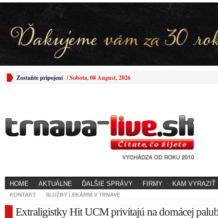
Zostaňte pripojení
/
Sobota, 08 August, 2026
HOME
AKTUÁLNE
ĎALŠIE SPRÁVY
FIRMY
KAM VYRAZIŤ
KONTAKT
SLUŽBY LEKÁRNÍ V TRNAVE
Extraligistky Hit UCM privítajú na domácej palu