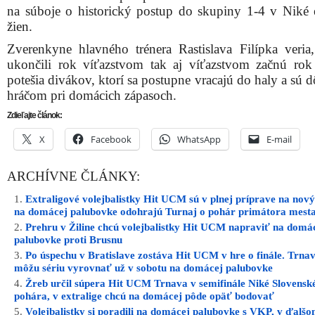
na súboje o historický postup do skupiny 1-4 v Niké e
žien.
Zverenkyne hlavného trénera Rastislava Filípka veria
ukončili rok víťazstvom tak aj víťazstvom začnú ro
potešia divákov, ktorí sa postupne vracajú do haly a sú 
hráčom pri domácich zápasoch.
Zdieľajte článok:
X
Facebook
WhatsApp
E-mail
ARCHÍVNE ČLÁNKY:
Extraligové volejbalistky Hit UCM sú v plnej príprave na nový
na domácej palubovke odohrajú Turnaj o pohár primátora mest
Prehru v Žiline chcú volejbalistky Hit UCM napraviť na domá
palubovke proti Brusnu
Po úspechu v Bratislave zostáva Hit UCM v hre o finále. Trna
môžu sériu vyrovnať už v sobotu na domácej palubovke
Žreb určil súpera Hit UCM Trnava v semifinále Niké Slovensk
pohára, v extralige chcú na domácej pôde opäť bodovať
Volejbalistky si poradili na domácej palubovke s VKP, v ďalšo