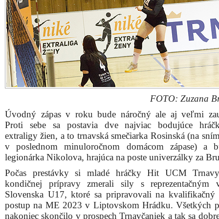
FOTO: Zuzana Br
Úvodný zápas v roku bude náročný ale aj veľmi za
Proti sebe sa postavia dve najviac bodujúce hráč
extraligy žien, a to trnavská smečiarka Rosinská (na sní
v poslednom minuloročnom domácom zápase) a bu
legionárka Nikolova, hrajúca na poste univerzálky za Br
Počas prestávky si mladé hráčky Hit UCM Trnav
kondičnej prípravy zmerali sily s reprezentačným
Slovenska U17, ktoré sa pripravovali na kvalifikačný 
postup na ME 2023 v Liptovskom Hrádku. Všetkých p
nakoniec skončilo v prospech Trnavčaniek a tak sa dobre