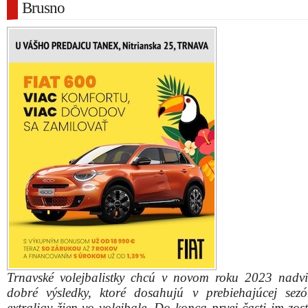
Brusno
Trnavské volejbalistky chcú v novom roku 2023 nadv
dobré výsledky, ktoré dosahujú v prebiehajúcej sez
extraligy žien vo volejbale. Do konca prvej časti im zos