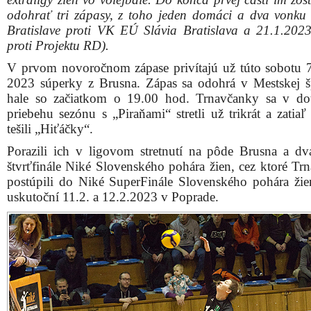
odohrať tri zápasy, z toho jeden domáci a dva vonku 
Bratislave proti VK EÚ Slávia Bratislava a 21.1.2023
proti Projektu RD).
V prvom novoročnom zápase privítajú už túto sobotu 7
2023 súperky z Brusna. Zápas sa odohrá v Mestskej š
hale so začiatkom o 19.00 hod. Trnavčanky sa v do
priebehu sezónu s „Piraňami“ stretli už trikrát a zatia
tešili „Hiťáčky“.
Porazili ich v ligovom stretnutí na pôde Brusna a dv
štvrťfinále Niké Slovenského pohára žien, cez ktoré Tr
postúpili do Niké SuperFinále Slovenského pohára žie
uskutoční 11.2. a 12.2.2023 v Poprade.