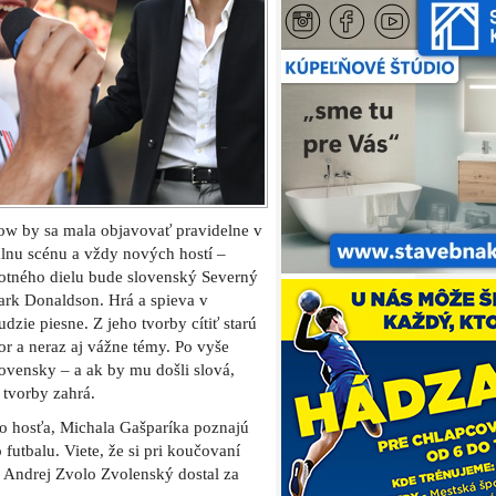
show by sa mala objavovať pravidelne v
lnu scénu a vždy nových hostí –
otného dielu bude slovenský Severný
ark Donaldson. Hrá a spieva v
udzie piesne. Z jeho tvorby cítiť starú
r a neraz aj vážne témy. Po vyše
ovensky – a ak by mu došli slová,
 tvorby zahrá.
ho hosťa, Michala Gašparíka poznajú
utbalu. Viete, že si pri koučovaní
 Andrej Zvolo Zvolenský dostal za