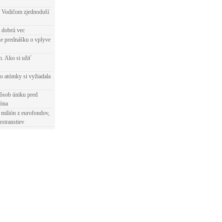
 Vodičom zjednoduší
e dobrú vec
e prednášku o vplyve
h. Ako si užiť
o atómky si vyžiadala
ôsob úniku pred
ióna
 milión z eurofondov,
estranstiev