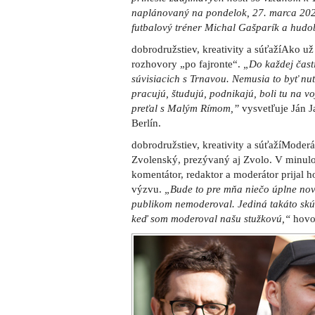
naplánovaný na pondelok, 27. marca 202
futbalový tréner Michal Gašparík a hu
dobrodružstiev, kreativity a súťažíAko 
rozhovory „po fajronte“.
„Do každej čast
súvisiacich s Trnavou. Nemusia to byť nutn
pracujú, študujú, podnikajú, boli tu na 
preťal s Malým Rímom,”
vysvetľuje Ján J
Berlín.
dobrodružstiev, kreativity a súťažíMode
Zvolenský, prezývaný aj Zvolo. V minulos
komentátor, redaktor a moderátor prijal h
výzvu.
„Bude to pre mňa niečo úplne nov
publikom nemoderoval. Jediná takáto skús
keď som moderoval našu stužkovú,“
hovo