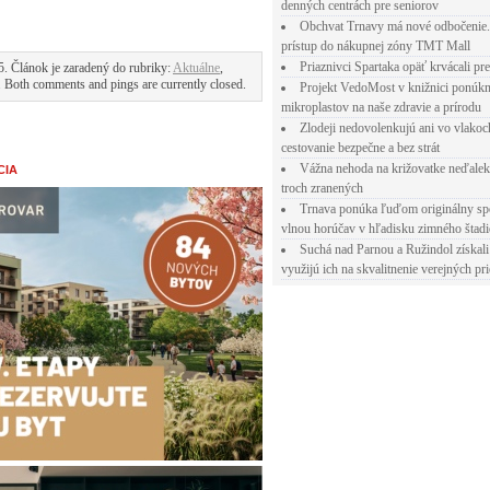
denných centrách pre seniorov
Obchvat Trnavy má nové odbočenie.
prístup do nákupnej zóny TMT Mall
Priaznivci Spartaka opäť krvácali pr
. Článok je zaradený do rubriky:
Aktuálne
,
. Both comments and pings are currently closed.
Projekt VedoMost v knižnici ponúkn
mikroplastov na naše zdravie a prírodu
Zlodeji nedovolenkujú ani vo vlakoc
cestovanie bezpečne a bez strát
Vážna nehoda na križovatke neďalek
CIA
troch zranených
Trnava ponúka ľuďom originálny sp
vlnou horúčav v hľadisku zimného štad
Suchá nad Parnou a Ružindol získali
využijú ich na skvalitnenie verejných pri