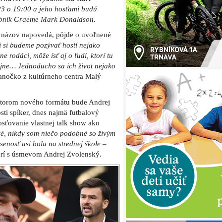
3 o 19:00 a jeho hosťami budú
dobník Graeme Mark Donaldson.
už názov napovedá, pôjde o uvoľnené
i si budeme pozývať hostí nejako
e rodáci, môže ísť aj o ľudí, ktorí tu
vojne… Jednoducho sa ich život nejako
anočko z kultúrneho centra Malý
rátorom nového formátu bude Andrej
ti spíker, dnes najmä futbalový
osťovanie vlastnej talk show ako
é, nikdy som niečo podobné so živým
enosť asi bola na strednej škole –
rí s úsmevom Andrej Zvolenský.