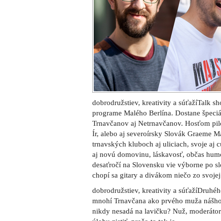
dobrodružstiev, kreativity a súťažíTalk 
programe Malého Berlína. Dostane špeciá
Trnavčanov aj Netrnavčanov. Hosťom pil
Ír, alebo aj severoírsky Slovák Graeme M
trnavských kluboch aj uliciach, svoje aj c
aj novú domovinu, láskavosť, občas humo
desaťročí na Slovensku vie výborne po sl
chopí sa gitary a divákom niečo zo svojej
dobrodružstiev, kreativity a súťažíDruhé
mnohí Trnavčana ako prvého muža nášho f
nikdy nesadá na lavičku? Nuž, moderátor