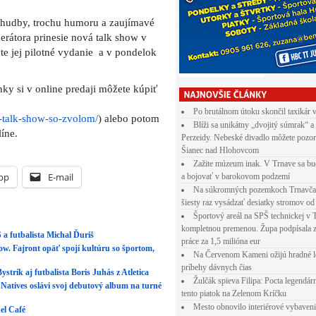
u hudby, trochu humoru a zaujímavé
rátora prinesie nová talk show v
te jej pilotné vydanie a v pondelok
nky si v online predaji môžete kúpiť
Po brutálnom útoku skončil taxikár 
t-talk-show-so-zvolom/
) alebo potom
Blíži sa unikátny „dvojitý súmrak“ a
líne.
Perzeidy. Nebeské divadlo môžete pozor
Šianec nad Hlohovcom
Zažite múzeum inak. V Trnave sa bu
pp
E-mail
a bojovať v barokovom podzemí
Na súkromných pozemkoch Trnavča
šiesty raz vysádzať desiatky stromov od
Športový areál na SPŠ technickej v 
kompletnou premenou. Župa podpísala 
a futbalista Michal Ďuriš
práce za 1,5 milióna eur
ow. Fajront opäť spojí kultúru so športom,
Na Červenom Kameni ožijú hradné l
príbehy dávnych čias
strík aj futbalista Boris Juhás z Atletica
Žulčák spieva Filipa: Pocta legendá
atives oslávi svoj debutový album na turné
tento piatok na Zelenom Kríčku
Mesto obnovilo interiérové vybaven
el Café