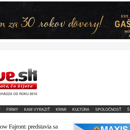
Y
FIRMY
KAM VYRAZIŤ
KRIMI
KULTÚRA
SPOLOČNOSŤ
Š
how Fajront: predstavia sa