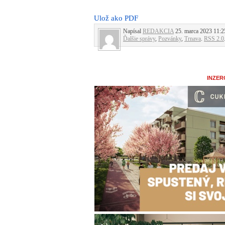
Ulož ako PDF
Napísal
REDAKCIA
25. marca 2023 11:25
Ďalšie správy
,
Pozvánky
,
Trnava
.
RSS 2.0
INZER