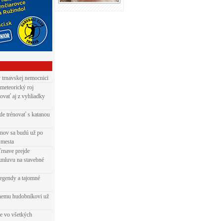
v trnavskej nemocnici
 meteorický roj
ovať aj z vyhliadky
de trénovať s katanou
nov sa budú už po
 mesta
Trnave prejde
zmluvu na stavebné
egendy a tajomné
rnemu hudobníkovi už
ie vo všetkých