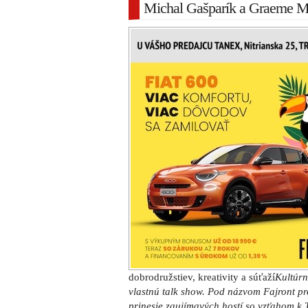
Michal Gašparík a Graeme M
dobrodružstiev, kreativity a súťaží
Kultúrn
vlastnú talk show. Pod názvom Fajront pr
prinesie zaujímavých hostí so vzťahom k 