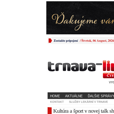
Zostaňte pripojení
/
Štvrtok, 06 August, 2026
HOME
AKTUÁLNE
ĎALŠIE SPRÁV
KONTAKT
SLUŽBY LEKÁRNÍ V TRNAVE
Kultúra a šport v novej talk s