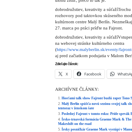
úlohu zistiť, prečo to tak je.
dobrodružstiev, kreativity a súťažíTroch
rozhovory pod taktovkou skúseného mode
kultúrnom centre Malý Berlín. Nezmeškaj
27. marca po práci príďte na Fajront.
dobrodružstiev, kreativity a súťažíVstupe
na webovej stránke kultúrneho centra
(
https://www.malyberlin.sk/eventy/fajron
aj pred začiatkom podujatia v Malom Ber
Zdieľajte článok:
X
Facebook
WhatsA
ARCHÍVNE ČLÁNKY:
Hosťami talk show Fajront budú raper Tono S 
Malý Berlín spúšťa novú sezónu svojej talk sh
tentoraz v ženskom šate
Posledný Fajront v tomto roku: Príde spevák By
Írsko-trnavská formácia Graeme Mark & The N
Makeshift on the road
Írsky pesničkár Graeme Mark vystúpi v Manu