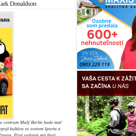
ark Donaldson
e centrum Malý Berlín bude mať
epojí kultúru so svetom športu a
Trnave. Prvé vydanie má štart