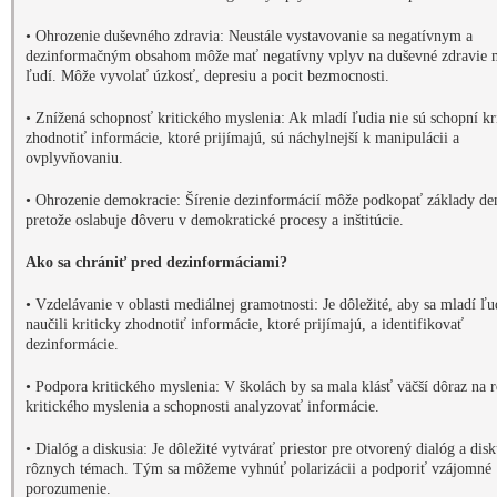
• Ohrozenie duševného zdravia: Neustále vystavovanie sa negatívnym a
dezinformačným obsahom môže mať negatívny vplyv na duševné zdravie 
ľudí. Môže vyvolať úzkosť, depresiu a pocit bezmocnosti.
• Znížená schopnosť kritického myslenia: Ak mladí ľudia nie sú schopní kr
zhodnotiť informácie, ktoré prijímajú, sú náchylnejší k manipulácii a
ovplyvňovaniu.
• Ohrozenie demokracie: Šírenie dezinformácií môže podkopať základy de
pretože oslabuje dôveru v demokratické procesy a inštitúcie.
Ako sa chrániť pred dezinformáciami?
• Vzdelávanie v oblasti mediálnej gramotnosti: Je dôležité, aby sa mladí ľu
naučili kriticky zhodnotiť informácie, ktoré prijímajú, a identifikovať
dezinformácie.
• Podpora kritického myslenia: V školách by sa mala klásť väčší dôraz na 
kritického myslenia a schopnosti analyzovať informácie.
• Dialóg a diskusia: Je dôležité vytvárať priestor pre otvorený dialóg a disk
rôznych témach. Tým sa môžeme vyhnúť polarizácii a podporiť vzájomné
porozumenie.