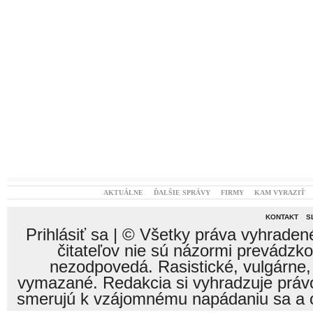
AKTUÁLNE
ĎALŠIE SPRÁVY
FIRMY
KAM VYRAZIŤ
KONTAKT
S
Prihlásiť sa
| © Všetky práva vyhraden
čitateľov nie sú názormi prevádzk
nezodpovedá. Rasistické, vulgárne,
vymazané. Redakcia si vyhradzuje právo
smerujú k vzájomnému napádaniu sa a o