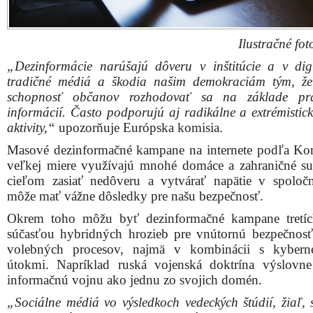
Ilustračné fot
„Dezinformácie narúšajú dôveru v inštitúcie a v dig
tradičné médiá a škodia našim demokraciám tým, že
schopnosť občanov rozhodovať sa na základe pra
informácií. Často podporujú aj radikálne a extrémistick
aktivity,“
upozorňuje Európska komisia.
Masové dezinformačné kampane na internete podľa Ko
veľkej miere využívajú mnohé domáce a zahraničné su
cieľom zasiať nedôveru a vytvárať napätie v spoločn
môže mať vážne dôsledky pre našu bezpečnosť.
Okrem toho môžu byť dezinformačné kampane tretíc
súčasťou hybridných hrozieb pre vnútornú bezpečnosť
volebných procesov, najmä v kombinácii s kyberne
útokmi. Napríklad ruská vojenská doktrína výslovn
informačnú vojnu ako jednu zo svojich domén.
„Sociálne médiá vo výsledkoch vedeckých štúdií, žiaľ, s