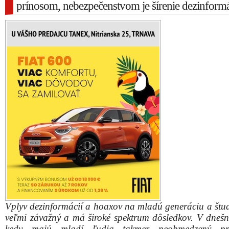
prínosom, nebezpečenstvom je šírenie dezinformá
Vplyv dezinformácií a hoaxov na mladú generáciu a štud
veľmi závažný a má široké spektrum dôsledkov. V dnešn
kedy majú mladí ľudia takmer neobmedzený pr