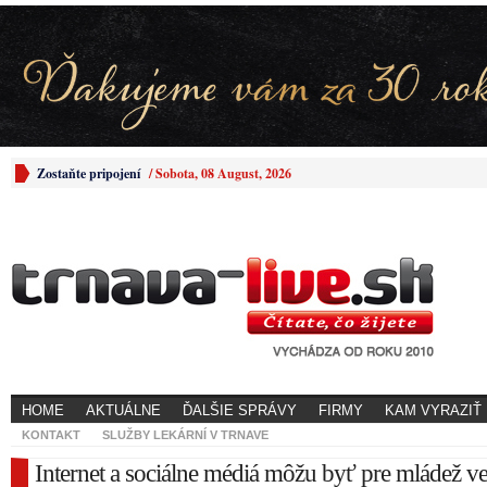
Zostaňte pripojení
/
Sobota, 08 August, 2026
HOME
AKTUÁLNE
ĎALŠIE SPRÁVY
FIRMY
KAM VYRAZIŤ
KONTAKT
SLUŽBY LEKÁRNÍ V TRNAVE
Internet a sociálne médiá môžu byť pre mládež 