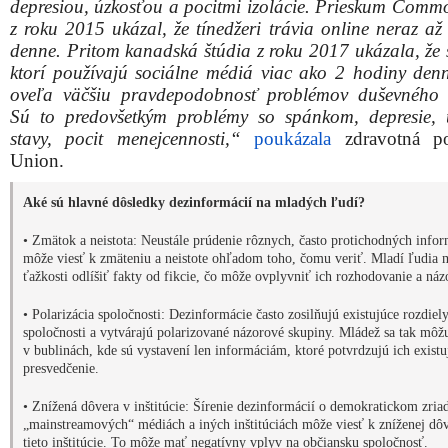
depresiou, úzkosťou a pocitmi izolácie. Prieskum Comm
z roku 2015 ukázal, že tínedžeri trávia online neraz až
denne. Pritom kanadská štúdia z roku 2017 ukázala, že š
ktorí používajú sociálne médiá viac ako 2 hodiny den
oveľa väčšiu pravdepodobnosť problémov duševného 
Sú to predovšetkým problémy so spánkom, depresie, 
stavy, pocit menejcennosti,“
poukázala
zdravotná po
Union.
Aké sú hlavné dôsledky dezinformácií na mladých ľudí?
• Zmätok a neistota: Neustále prúdenie rôznych, často protichodných infor
môže viesť k zmäteniu a neistote ohľadom toho, čomu veriť. Mladí ľudia 
ťažkosti odlíšiť fakty od fikcie, čo môže ovplyvniť ich rozhodovanie a náz
• Polarizácia spoločnosti: Dezinformácie často zosilňujú existujúce rozdiel
spoločnosti a vytvárajú polarizované názorové skupiny. Mládež sa tak môž
v bublinách, kde sú vystavení len informáciám, ktoré potvrdzujú ich existu
presvedčenie.
• Znížená dôvera v inštitúcie: Šírenie dezinformácií o demokratickom zria
„mainstreamových“ médiách a iných inštitúciách môže viesť k zníženej dô
tieto inštitúcie. To môže mať negatívny vplyv na občiansku spoločnosť.