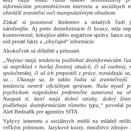
informáciám prostredníctvom internetu a sociálnych m
obzvlášť zraniteľní voči manipulatívnym obsahom.
Získať si pozornosť študentov a mladých ľudí j
náročnejšie. Aj preto dezinformácie či hoaxy, teda nep
kontroverzné, šokujúce alebo negatívne správy šancu usp
než prosté fakty a „obyčajné“ informácie.
Akokoľvek sú dôležité a prínosné.
„Najviac majú tendenciu podliehať dezinformáciám ľudi
sú napríklad v horšej životnej situácii, či už osobnej, 
spoločenskej, či už ich prepustili z práce, rozvádzajú s
sa… Ukazuje sa, že takíto ľudia sú zraniteľnejší
tendenciu neveriť oficiálnym správam. Naša myseľ j
psychickom rozpoložení preferenčne zameraná na oh
Naopak tí, ktorí majú dobré vzťahy, dobrý život
podliehajú dezinformáciám rôzneho typu,“
povedal ps
Aleš Bednařík pre agentúru SITA.
Vplyvy internetu a sociálnych médií na mládež môž
veľkým prínosom. Jazykové kurzy, množstvo zdrojov 