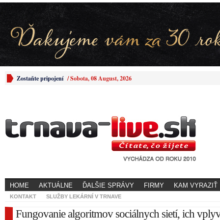
Zostaňte pripojení
/
Sobota, 08 August, 2026
HOME
AKTUÁLNE
ĎALŠIE SPRÁVY
FIRMY
KAM VYRAZIŤ
KONTAKT
SLUŽBY LEKÁRNÍ V TRNAVE
Fungovanie algoritmov sociálnych sietí, ich vply