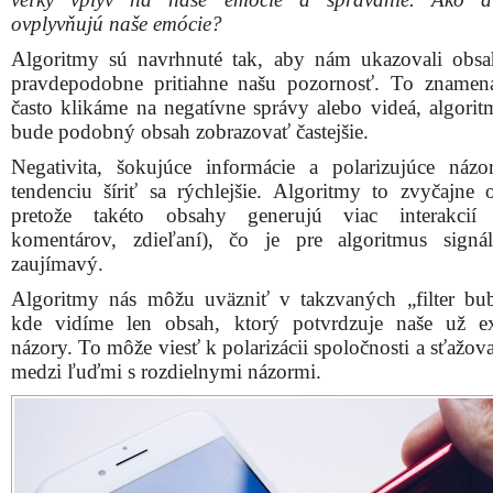
ovplyvňujú naše emócie?
Algoritmy sú navrhnuté tak, aby nám ukazovali obsa
pravdepodobne pritiahne našu pozornosť. To znamen
často klikáme na negatívne správy alebo videá, algori
bude podobný obsah zobrazovať častejšie.
Negativita, šokujúce informácie a polarizujúce náz
tendenciu šíriť sa rýchlejšie. Algoritmy to zvyčajne o
pretože takéto obsahy generujú viac interakcií (
komentárov, zdieľaní), čo je pre algoritmus signá
zaujímavý.
Algoritmy nás môžu uväzniť v takzvaných „filter bub
kde vidíme len obsah, ktorý potvrdzuje naše už ex
názory. To môže viesť k polarizácii spoločnosti a sťažov
medzi ľuďmi s rozdielnymi názormi.