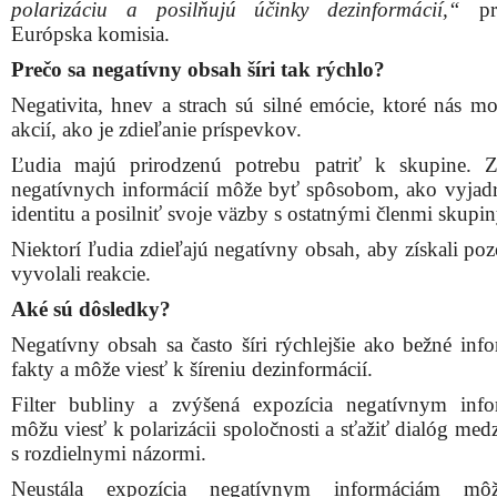
polarizáciu a posilňujú účinky dezinformácií,“
pri
Európska komisia.
Prečo sa negatívny obsah šíri tak rýchlo?
Negativita, hnev a strach sú silné emócie, ktoré nás mo
akcií, ako je zdieľanie príspevkov.
Ľudia majú prirodzenú potrebu patriť k skupine. Z
negatívnych informácií môže byť spôsobom, ako vyjadr
identitu a posilniť svoje väzby s ostatnými členmi skupin
Niektorí ľudia zdieľajú negatívny obsah, aby získali po
vyvolali reakcie.
Aké sú dôsledky?
Negatívny obsah sa často šíri rýchlejšie ako bežné info
fakty a môže viesť k šíreniu dezinformácií.
Filter bubliny a zvýšená expozícia negatívnym inf
môžu viesť k polarizácii spoločnosti a sťažiť dialóg me
s rozdielnymi názormi.
Neustála expozícia negatívnym informáciám m