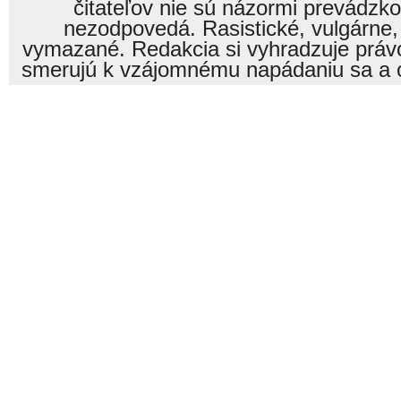
čitateľov nie sú názormi prevádzk
nezodpovedá. Rasistické, vulgárne,
vymazané. Redakcia si vyhradzuje právo
smerujú k vzájomnému napádaniu sa a o