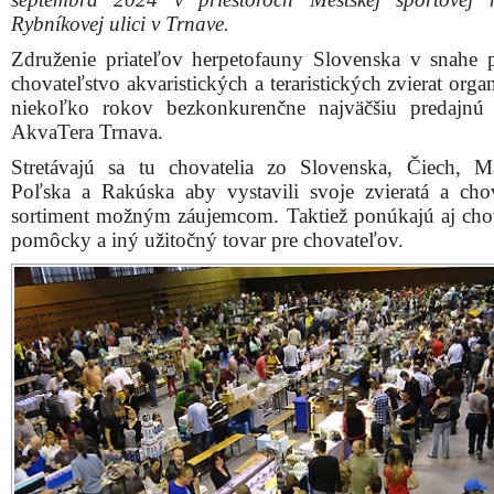
Rybníkovej ulici v Trnave.
Združenie priateľov herpetofauny Slovenska v snahe 
chovateľstvo akvaristických a teraristických zvierat orga
niekoľko rokov bezkonkurenčne najväčšiu predajnú
AkvaTera Trnava.
Stretávajú sa tu chovatelia zo Slovenska, Čiech, M
Poľska a Rakúska aby vystavili svoje zvieratá a cho
sortiment možným záujemcom. Taktiež ponúkajú aj cho
pomôcky a iný užitočný tovar pre chovateľov.