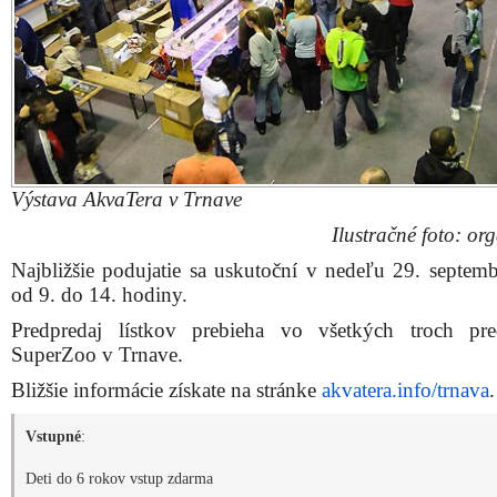
Výstava AkvaTera v Trnave
Ilustračné foto: or
Najbližšie podujatie sa uskutoční v nedeľu 29. septem
od 9. do 14. hodiny.
Predpredaj lístkov prebieha vo všetkých troch pre
SuperZoo v Trnave.
Bližšie informácie získate na stránke
akvatera.info/trnava
.
Vstupné
:
Deti do 6 rokov vstup zdarma