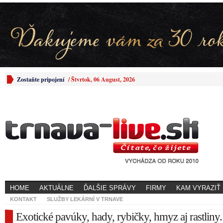
Zostaňte pripojení
/
Štvrtok, 06 August, 2026
HOME
AKTUÁLNE
ĎALŠIE SPRÁVY
FIRMY
KAM VYRAZIŤ
KONTAKT
SLUŽBY LEKÁRNÍ V TRNAVE
Exotické pavúky, hady, rybičky, hmyz aj rastliny