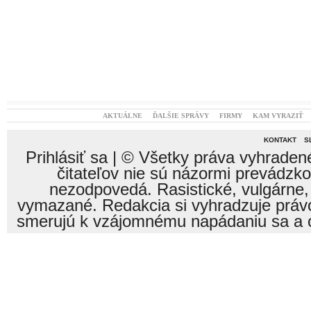
AKTUÁLNE
ĎALŠIE SPRÁVY
FIRMY
KAM VYRAZIŤ
KONTAKT
S
Prihlásiť sa
| © Všetky práva vyhraden
čitateľov nie sú názormi prevádzk
nezodpovedá. Rasistické, vulgárne,
vymazané. Redakcia si vyhradzuje právo
smerujú k vzájomnému napádaniu sa a o