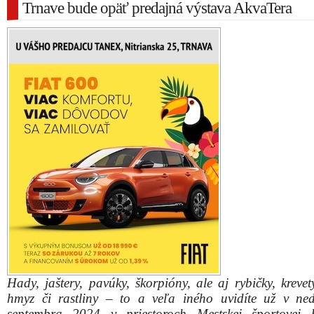
Trnave bude opäť predajná výstava AkvaTera
Hady, jaštery, pavúky, škorpióny, ale aj rybičky, krevet
hmyz či rastliny – to a veľa iného uvidíte už v ne
septembra 2024 v priestoroch Mestskej športovej 