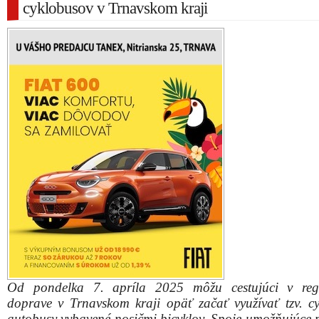
cyklobusov v Trnavskom kraji
Od pondelka 7. apríla 2025 môžu cestujúci v regi
doprave v Trnavskom kraji opäť začať využívať tzv. cy
autobusy vybavené nosičmi bicyklov. Spoje umožňujúce 