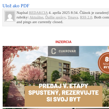
Ulož ako PDF
Napísal
REDAKCIA
4. apríla 2025 8:34. Článok je zaraden
rubriky:
Aktuálne
,
Ďalšie správy
,
Trnava
.
RSS 2.0
. Both co
and pings are currently closed.
INZERCIA