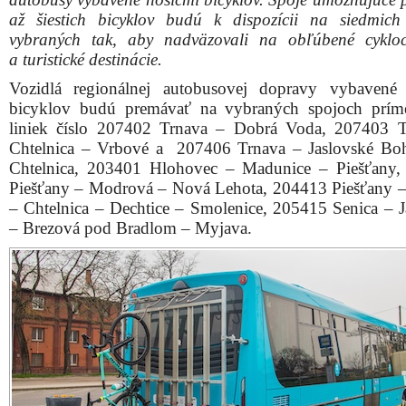
až šiestich bicyklov budú k dispozícii na siedmich
vybraných tak, aby nadväzovali na obľúbené cyklo
a turistické destinácie.
Vozidlá regionálnej autobusovej dopravy vybavené
bicyklov budú premávať na vybraných spojoch prím
liniek číslo 207402 Trnava – Dobrá Voda, 207403 
Chtelnica – Vrbové a 207406 Trnava – Jaslovské Bo
Chtelnica, 203401 Hlohovec – Madunice – Piešťany
Piešťany – Modrová – Nová Lehota, 204413 Piešťany 
– Chtelnica – Dechtice – Smolenice, 205415 Senica – J
– Brezová pod Bradlom – Myjava.