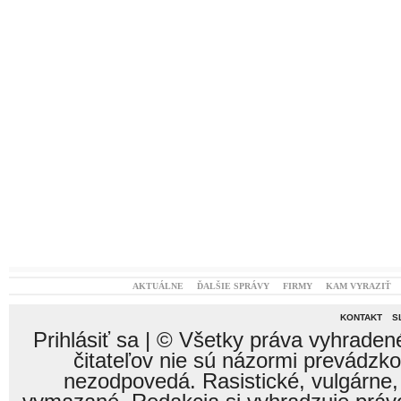
AKTUÁLNE
ĎALŠIE SPRÁVY
FIRMY
KAM VYRAZIŤ
KONTAKT
S
Prihlásiť sa
| © Všetky práva vyhraden
čitateľov nie sú názormi prevádzk
nezodpovedá. Rasistické, vulgárne,