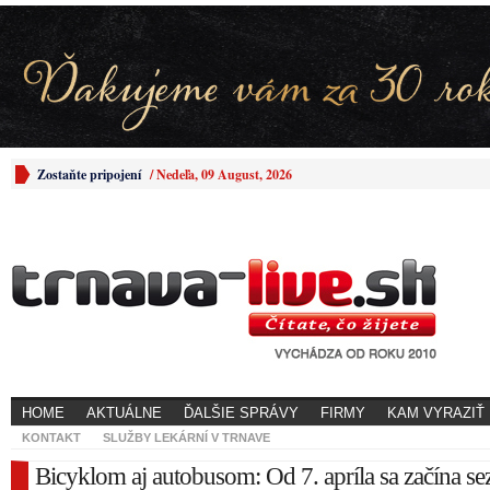
Zostaňte pripojení
/
Nedeľa, 09 August, 2026
HOME
AKTUÁLNE
ĎALŠIE SPRÁVY
FIRMY
KAM VYRAZIŤ
KONTAKT
SLUŽBY LEKÁRNÍ V TRNAVE
Bicyklom aj autobusom: Od 7. apríla sa začína s