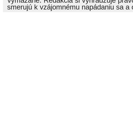
vymazané. Redakcia si vyhradzuje právo
smerujú k vzájomnému napádaniu sa a o