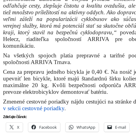
odľahčuje cesty, zlepšuje čistotu a kvalitu ovzdušia, a
tiež množstvo príležitostí na aktívny oddych. Ako dopra
veľmi záleží na popularizácii cyklobusov ako súčas
verejnej služby, ktorá má potenciál stať sa skutočne ob
kraji, ktorý stavil na bezpečnú cyklodopravu,“
poveda
Helecz, riaditeľka spoločností ARRIVA pre o
komunikáciu.
Na všetkých spojoch platia prepravné a tarifné p
spoločnosti ARRIVA Trnava.
Cena za prepravu jedného bicykla je 0,40 €. Na nosič 
upevniť len bicykle, ktoré majú štandardnú šírku kolie
maximálne 20 kg. Kvôli bezpečnosti odporúča ARR
prevoze elektrobicyklov demontovať batériu.
Zmenené cestovné poriadky nájdu cestujúci na stránke 
v sekcii cestovné poriadky
.
Zdieľajte článok:
X
Facebook
WhatsApp
E-mail