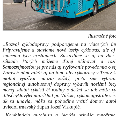
Ilustračné fot
„Rozvoj cyklodopravy podporujeme na viacerých úr
Pripravujeme a staviame nové úseky cyklotrás, ale a
značenia tých existujúcich. Sústredíme sa aj na zber
základe ktorých môžeme ďalej plánovať a rozh
Samozrejmosťou je pre nás aj zvyšovanie povedomia o tej
Zároveň nám záleží aj na tom, aby cyklotrasy v Trnavsk
mohol využívať naozaj každý, preto sme vybran
regionálnej autobusovej dopravy vybavili nosičmi bicy
menej zdatní cyklisti či rodiny s deťmi sa tak môžu v
dlhší cyklovýlet napríklad po Vážskej cyklomagistrále s is
ak sa unavia, môžu sa pohodlne vrátiť domov auto
uviedol trnavský župan Jozef Viskupič.
„Kombinácia autobusu a bicykla prináša množstvo