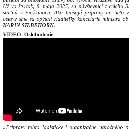
„Prípravy tohto logisticky i organizačne náročného p
naozaj finišujú. Verím, že už v stredu, v predvečer osl
všetko pripravené. Chcela by som sa už teraz poďa
spoluprácu ozbrojeným silám SR, Úradu vlády SR
Piešťany, Trnavskému samosprávnemu kraju a o
ministerstvám, ktoré prispievajú k dôstojnému priebe
významnej udalosti československých a slovenskýc
Chceme, aby návštevníci po celodennom programe odch
piešťanského letiska spokojní a s množstvom zážitkov.“