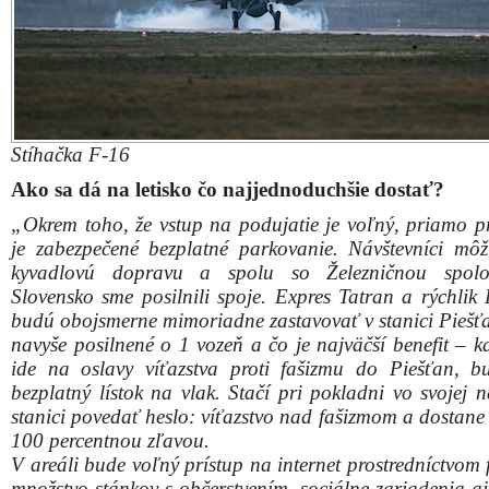
bezplatný lístok na vlak. Stačí pri pokladni vo svojej 
stanici povedať heslo: víťazstvo nad fašizmom a dostane 
100 percentnou zľavou.
V areáli bude voľný prístup na internet prostredníctvom f
množstvo stánkov s občerstvením, sociálne zariadenia aj
s pitnou vodou. Chcela by som všetkých popros
rešpektovali pokyny organizátorov a príslušníkov bezpeč
zložiek. Potrebné informácie nájdu aj na komuni
kanáloch ministerstva obrany alebo v médiách. O 
podstatnom bude informovať počas celého dňa vo v
STVR.“
Viac informácií nájdete aj na
www.facebook.com/mosr.s
www.mosr.sk
.