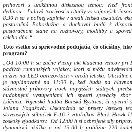
Jolana Fogašová. Uskutočnia sa prelety leteckej te
slovenských stíhačiek F-16 i vrtuľníkov Black Hawk 
zoskoky výsadkárov. Od 12:00 h si ozbrojené sily priprav
dynamickú ukážku a od 13:00 h približne 220 kadet
slávnostnú vojenskú prísahu. Pri nástupe a pri poc
budú asistovať študenti strednej školy zo Sečoviec.“