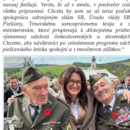
Karin Silberhorn s veteránmi
Poďme pekne po poriadku, ktoré najdôležitejšie odk
máte pre návštevníkov štvrtkových osláv?
„Predovšetkým by som rada spomenula, že sme pre
s deťmi ale aj pre všetky vekové kategórie pripravili 
zaujímavý program. Bude to prierez histórie, ale aj t
spomienok, návratov, edukácie, ukážok historickej 