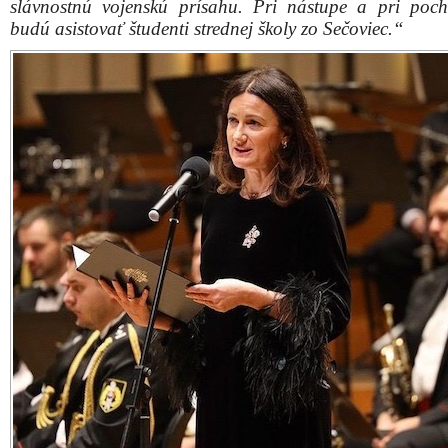
Na ktoré známe mená z hudobnej časti programu sa
tešiť?
„Na Kaliho s Petrom Pannom, na Petra Cmorík
Cigánskych diablov. Obľúbenými skladbami Karola 
rozospieva letisko operný spevák Martin Gyimesi. Ľudia
na čo tešiť. Všetky podstatné informácie o programe
letiska, občerstvení a logistike dostanú návštevníci už p
do areálu, a nebudú chýbať ani prezentačné p
a darčeky.“