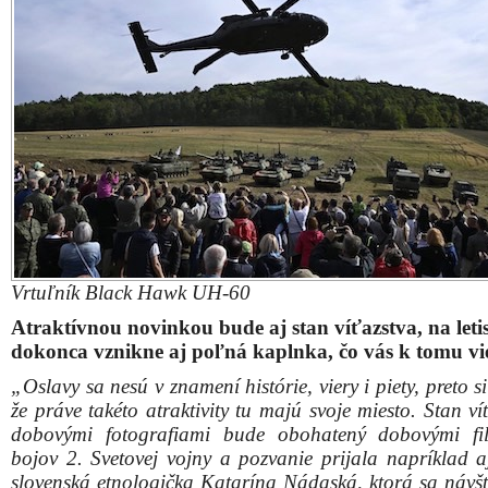
„Oslavy sa nesú v znamení histórie, viery i piety, preto s
že práve takéto atraktivity tu majú svoje miesto. Stan ví
dobovými fotografiami bude obohatený dobovými fi
bojov 2. Svetovej vojny a pozvanie prijala napríklad 
slovenská etnologička Katarína Nádaská, ktorá sa návš
prihovorí s unikátnou diskusnou témou: Keď front
dedinou – ľudová tvorivosť a rituály vo vojnových časoc
8.30 h sa v poľnej kaplnke v areáli letiska uskutoční e
pastoračná Bohoslužba a duchovní budú k dispozíc
pastoračnom stane na rozhovory, modlitby a spove
celého dňa.“
Toto všetko sú sprievodné podujatia, čo oficiálny, hl
program?
„Od 10:00 h sa začne Pietny akt kladenia vencov pri
padlých rumunských vojakov, ktorí si môžu návštevníci
naživo na LED obrazovkách v areáli letiska. Oficiálne o
je naplánované na 11:00 h, keď budú na hlavno
slávnostné príhovory troch najvyšších štátnych predsta
hudobnými vystúpeniami ich spestrí spevácky zbor
Lúčnica, Vojenská hudba Banská Bystrica, či operná 