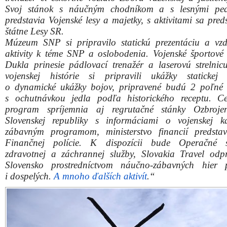
Vrtuľník Black Hawk UH-60
Atraktívnou novinkou bude aj stan víťazstva, na leti
dokonca vznikne aj poľná kaplnka, čo vás k tomu vi