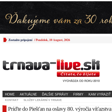
Zostaňte pripojení
/
Pondelok, 10 August, 2026
HOME
AKTUÁLNE
ĎALŠIE SPRÁVY
FIRMY
KAM VYRAZIŤ
KONTAKT
SLUŽBY LEKÁRNÍ V TRNAVE
Príďte do Piešťan na oslavy 80. výročia víťazstva