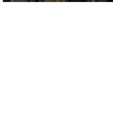
AKTUÁLNE
ĎALŠIE SPRÁVY
FIRMY
KAM VYRAZIŤ
KONTAKT
S
Prihlásiť sa
| © Všetky práva vyhraden
čitateľov nie sú názormi prevádzk
nezodpovedá. Rasistické, vulgárne,
vymazané. Redakcia si vyhradzuje právo
smerujú k vzájomnému napádaniu sa a o