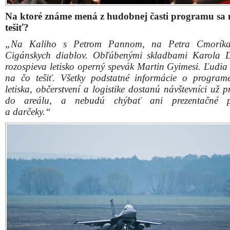
Stíhačka F-16
Ako sa dá na letisko čo najjednoduchšie dostať?
„Okrem toho, že vstup na podujatie je voľný, priamo pri
je zabezpečené bezplatné parkovanie. Návštevníci môž
kyvadlovú dopravu a spolu so Železničnou spolo
Slovensko sme posilnili spoje. Expres Tatran a rýchlik
budú obojsmerne mimoriadne zastavovať v stanici Piešť
navyše posilnené o 1 vozeň a čo je najväčší benefit – k
ide na oslavy víťazstva proti fašizmu do Piešťan, 