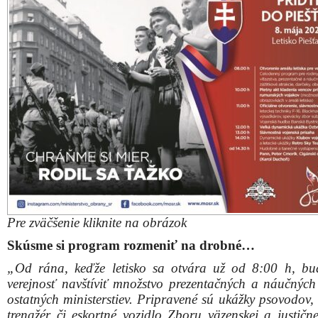
„Od rána, keďže letisko sa otvára už od 8:00 h, b
verejnosť navštíviť množstvo prezentačných a náučných
ostatných ministerstiev. Pripravené sú ukážky psovodov, 
trenažér či eskortné vozidlo Zboru väzenskej a justične
Svoj stánok s náučným chodníkom a s lesnými pe
predstavia Vojenské lesy a majetky, s aktivitami sa pred
štátne Lesy SR.
Múzeum SNP si pripravilo statickú prezentáciu a vzd
aktivity k téme SNP a oslobodenia. Vojenské športové
Dukla prinesie pádlovací trenažér a laserovú strelnic
vojenskej histórie si pripravili ukážky statickej 
o dynamické ukážky bojov, pripravené budú 2 poľné
s ochutnávkou jedla podľa historického receptu. C
program spríjemnia aj regrutačné stánky Ozbrojen
Slovenskej republiky s informáciami o vojenskej k
zábavným programom, ministerstvo financií predsta
Finančnej polície. K dispozícii bude Operačné st
zdravotnej a záchrannej služby, Slovakia Travel odpr
Slovensko prostredníctvom náučno-zábavných hier 
i dospelých.
A mnoho ďalších aktivít
.“