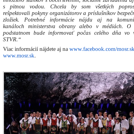
Zdieľajte článok:
X
Facebook
WhatsApp
E-mail
Ulož ako PDF
Napísal
REDAKCIA
6. mája 2025 10:23. Článok je zaraden
rubriky:
Aktuálne
,
Ďalšie správy
,
Pozvánky
,
Trnava
.
RSS 2.0
comments and pings are currently closed.