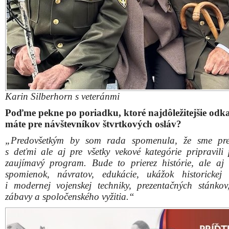
i modernej vojenskej techniky, prezentačných stánkov
zábavy a spoločenského vyžitia.“
Pre zväčšenie kliknite na obrázok
Skúsme si program rozmeniť na drobné…