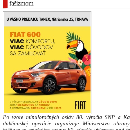
fašizmom
Po vzore minuloročných osláv 80. výročia SNP a Ka
duklianskej operácie organizuje Ministerstvo obra
blížiace sa celoštátne oslavy 80. výročia víťazstva nad 
Už vo štvrtok, 8. mája 2025, sa návštevníci z celého S
stretnú v Piešťanoch. Ako finišujú prípravy na tieto v
oslavy sme sa opýtali riaditeľky kancelárie ministra o
KARIN SILBEHORN
.
VIDEO: Oslobodenie