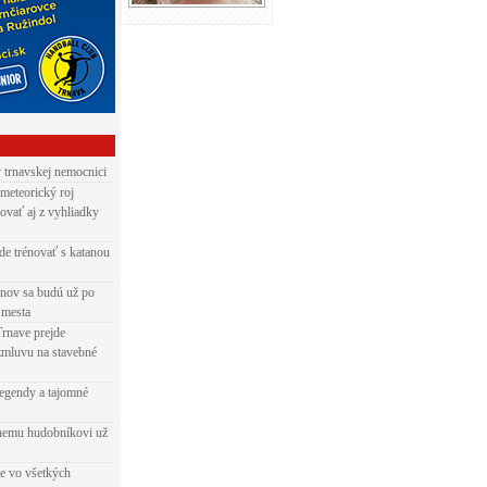
v trnavskej nemocnici
 meteorický roj
ovať aj z vyhliadky
de trénovať s katanou
nov sa budú už po
 mesta
Trnave prejde
zmluvu na stavebné
egendy a tajomné
rnemu hudobníkovi už
ie vo všetkých