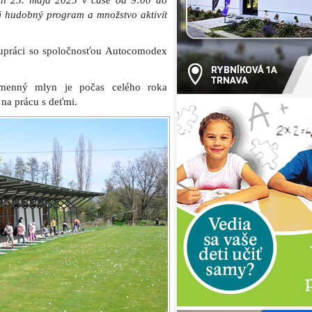
ční 25. mája 2025 v čase od 9:00 do
j hudobný program a množstvo aktivít
lupráci so spoločnosťou Autocomodex
menný mlyn je počas celého roka
 na prácu s deťmi.