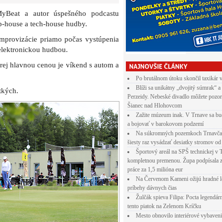
MyBeat a autor úspešného podcastu
p-house a tech-house hudby.
improvizácie priamo počas vystúpenia
elektronickou hudbou.
rej hlavnou cenou je víkend s autom a
Po brutálnom útoku skončil taxikár 
Blíži sa unikátny „dvojitý súmrak“ a
tkých.
Perzeidy. Nebeské divadlo môžete pozor
Šianec nad Hlohovcom
Zažite múzeum inak. V Trnave sa bu
a bojovať v barokovom podzemí
Na súkromných pozemkoch Trnavča
šiesty raz vysádzať desiatky stromov od
Športový areál na SPŠ technickej v 
kompletnou premenou. Župa podpísala 
práce za 1,5 milióna eur
Na Červenom Kameni ožijú hradné l
príbehy dávnych čias
Žulčák spieva Filipa: Pocta legendá
tento piatok na Zelenom Kríčku
Mesto obnovilo interiérové vybaven