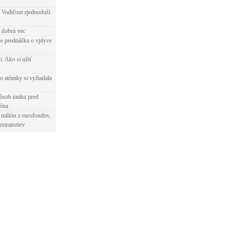
 Vodičom zjednoduší
e dobrú vec
e prednášku o vplyve
h. Ako si užiť
o atómky si vyžiadala
ôsob úniku pred
ióna
 milión z eurofondov,
estranstiev