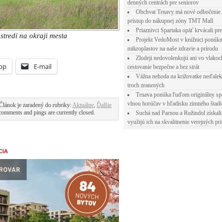
denných centrách pre seniorov
Obchvat Trnavy má nové odbočenie.
prístup do nákupnej zóny TMT Mall
Priaznivci Spartaka opäť krvácali pr
tredí na okraji mesta
Projekt VedoMost v knižnici ponúkn
mikroplastov na naše zdravie a prírodu
Zlodeji nedovolenkujú ani vo vlakoc
pp
E-mail
cestovanie bezpečne a bez strát
Vážna nehoda na križovatke neďalek
troch zranených
Trnava ponúka ľuďom originálny sp
vlnou horúčav v hľadisku zimného štad
Článok je zaradený do rubriky:
Aktuálne
,
Ďalšie
comments and pings are currently closed.
Suchá nad Parnou a Ružindol získali
využijú ich na skvalitnenie verejných pri
CIA