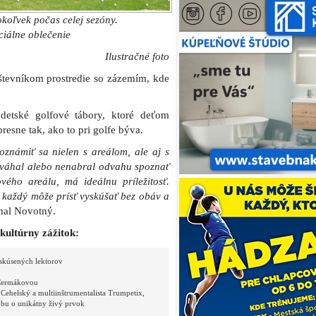
okoľvek počas celej sezóny.
ciálne oblečenie
Ilustračné foto
tevníkom prostredie so zázemím, kde
detské golfové tábory, ktoré deťom
resne tak, ako to pri golfe býva.
oznámiť sa nielen s areálom, ale aj s
z váhal alebo nenabral odvahu spoznať
vého areálu, má ideálnu príležitosť.
o každý môže prísť vyskúšať bez obáv a
hal Novotný.
kultúrny zážitok:
skúsených lektorov
 Čermákovou
 Cehelský a multiinštrumentalista Trumpetix,
dbu o unikátny živý prvok