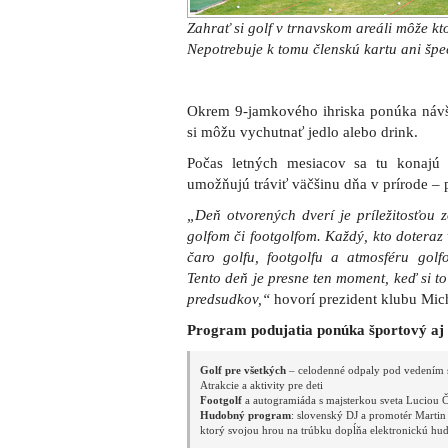
Zahrať si golf v trnavskom areáli môže kt
Nepotrebuje k tomu členskú kartu ani špe
Okrem 9-jamkového ihriska ponúka návš
si môžu vychutnať jedlo alebo drink.
Počas letných mesiacov sa tu konajú 
umožňujú tráviť väčšinu dňa v prírode – p
„Deň otvorených dverí je príležitosťou z
golfom či footgolfom. Každý, kto dotera
čaro golfu, footgolfu a atmosféru golfo
Tento deň je presne ten moment, keď si t
predsudkov,“
hovorí prezident klubu Mic
Program podujatia ponúka športový aj 
Golf pre všetkých
– celodenné odpaly pod vedením 
Atrakcie a aktivity pre deti
Footgolf
a autogramiáda s majsterkou sveta Luciou
Hudobný program
: slovenský DJ a promotér Martin
ktorý svojou hrou na trúbku dopĺňa elektronickú hu