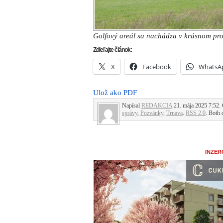
Golfový areál sa nachádza v krásnom pros
Zdieľajte článok:
X
Facebook
WhatsA
Ulož ako PDF
Napísal
REDAKCIA
21. mája 2025 7:52. 
správy
,
Pozvánky
,
Trnava
.
RSS 2.0
. Both 
INZER