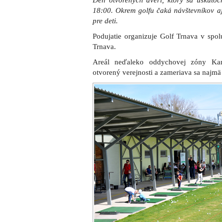
Deň otvorených dverí, ktorý sa uskuto
18:00. Okrem golfu čaká návštevníkov a
pre deti.
Podujatie organizuje Golf Trnava v spo
Trnava.
Areál neďaleko oddychovej zóny Ka
otvorený verejnosti a zameriava sa najmä