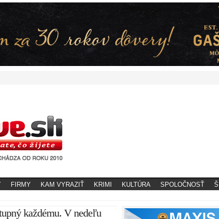
Y
FIRMY
KAM VYRAZIŤ
KRIMI
KULTÚRA
SPOLOČNOSŤ
Š
ístupný každému. V nedeľu