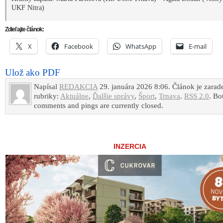
UKF Nitra)
Zdieľajte článok:
X
Facebook
WhatsApp
E-mail
Ulož ako PDF
Napísal
REDAKCIA
29. januára 2026 8:06. Článok je zarad
rubriky:
Aktuálne
,
Ďalšie správy
,
Šport
,
Trnava
.
RSS 2.0
. Bo
comments and pings are currently closed.
INZERCIA