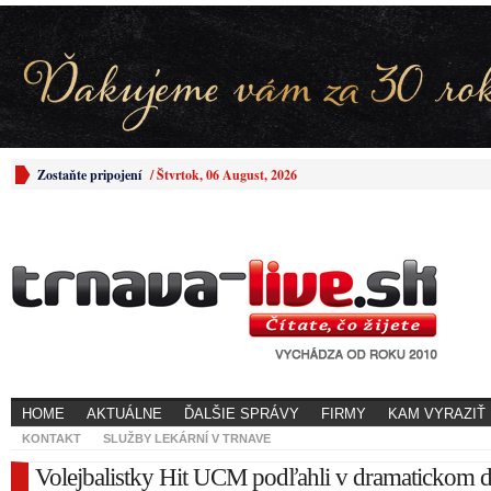
Zostaňte pripojení
/
Štvrtok, 06 August, 2026
HOME
AKTUÁLNE
ĎALŠIE SPRÁVY
FIRMY
KAM VYRAZIŤ
KONTAKT
SLUŽBY LEKÁRNÍ V TRNAVE
Volejbalistky Hit UCM podľahli v dramatickom d