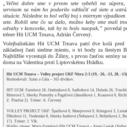
„Veľmi dobre sme v prvom sete vybehli na súpera,
servisom sa nám ho podarilo odtlačiť od siete a ustráži
situácie. Následne to bol veľký boj s miernym výpadkom 
sete. Robili sme čo sa dalo, možno keby sme mali tro
odvahy v koncovke, tak by to bolo naopak,”
povedal p
tréner Hit UCM Trnava, Adrián Červený.
Volejbalistkám Hit UCM Trnava patrí dve kolá pre
základnej časti siedme miesto, o tri body za šiestym 
Najbližšie vycestujú do Žiliny, s prvou časťou sezóny sa
doma na Valentína proti Liptovskému Hrádku.
Hit UCM Trnava – Volley project UKF Nitra 2:3 (19, -26, -13, 28, -13
Rozhodovali: Szász a Gála – 165 divákov.
HIT UCM: Fartelová 18, Ondrejková 8, Sadloňová 14, Doluda 26, Truchlá
Ritterová 5, liberky Pomothy a Pagáčová (Jánošíková 1, Krausová 0, Richl
Z. Písečná 2). Tréner: A. Červený.
VOLLEY PROJECT UKF: Špačková 0, Matejovová 9, Königová 3, Lesiak
Dlhošová 11, Viedenská 8, liberka Justhová (Nebusová 3, Rešutíková 2, B
17). Tréner: J. Vlk.
Hráčky zápasu: Marta Fartelová (Hit UCM Trnava) – Agata Lesiak (Volley