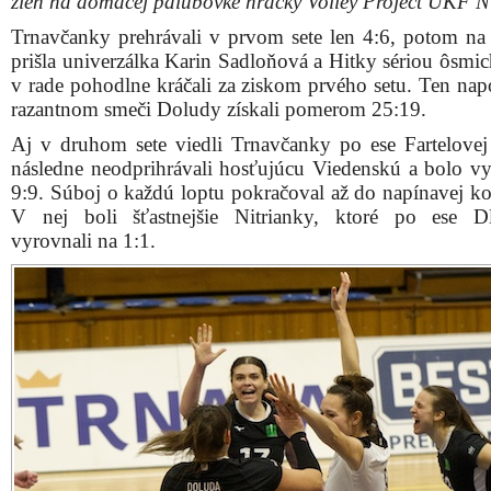
žien na domácej palubovke hráčky Volley Project UKF Ni
Trnavčanky prehrávali v prvom sete len 4:6, potom na
prišla univerzálka Karin Sadloňová a Hitky sériou ôsmi
v rade pohodlne kráčali za ziskom prvého setu. Ten na
razantnom smeči Doludy získali pomerom 25:19.
Aj v druhom sete viedli Trnavčanky po ese Fartelovej
následne neodprihrávali hosťujúcu Viedenskú a bolo v
9:9. Súboj o každú loptu pokračoval až do napínavej k
V nej boli šťastnejšie Nitrianky, ktoré po ese D
vyrovnali na 1:1.