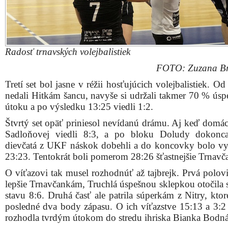
Radosť trnavských volejbalistiek
FOTO: Zuzana Br
Tretí set bol jasne v réžii hosťujúcich volejbalistiek. Od
nedali Hitkám šancu, navyše si udržali takmer 70 % úsp
útoku a po výsledku 13:25 viedli 1:2.
Štvrtý set opäť priniesol nevídanú drámu. Aj keď domác
Sadloňovej viedli 8:3, a po bloku Doludy dokonca
dievčatá z UKF náskok dobehli a do koncovky bolo v
23:23. Tentokrát boli pomerom 28:26 šťastnejšie Trnavč
O víťazovi tak musel rozhodnúť až tajbrejk. Prvá polovi
lepšie Trnavčankám, Truchlá úspešnou sklepkou otočila s
stavu 8:6. Druhá časť ale patrila súperkám z Nitry, ktor
posledné dva body zápasu. O ich víťazstve 15:13 a 3:2
rozhodla tvrdým útokom do stredu ihriska Bianka Bodná