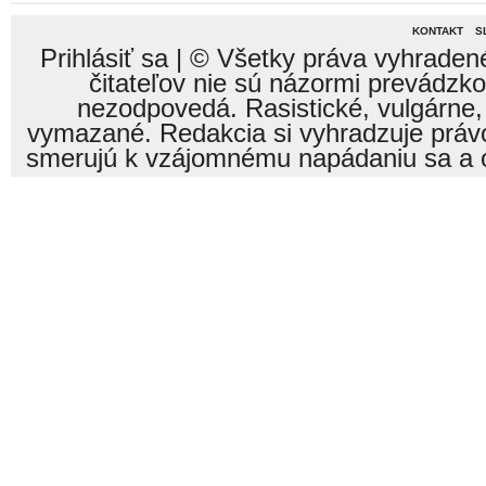
KONTAKT
S
Prihlásiť sa
| © Všetky práva vyhraden
čitateľov nie sú názormi prevádzk
nezodpovedá. Rasistické, vulgárne,
vymazané. Redakcia si vyhradzuje právo
smerujú k vzájomnému napádaniu sa a o