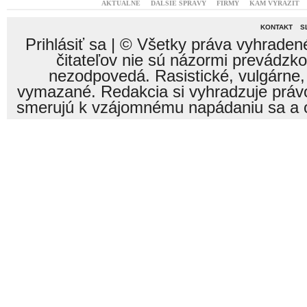
AKTUÁLNE
ĎALŠIE SPRÁVY
FIRMY
KAM VYRAZIŤ
KONTAKT
S
Prihlásiť sa
| © Všetky práva vyhraden
čitateľov nie sú názormi prevádzk
nezodpovedá. Rasistické, vulgárne,
vymazané. Redakcia si vyhradzuje právo
smerujú k vzájomnému napádaniu sa a o