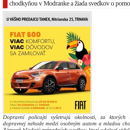
chodkyňou v Modranke a žiada svedkov o pomo
Dopravní policajti vyšetrujú okolnosti, za ktorých
dopravnej nehode medzi osobným autom a mladou ch
Zároveň hľadajú prípadných svedkov, ktorí udalosť videl