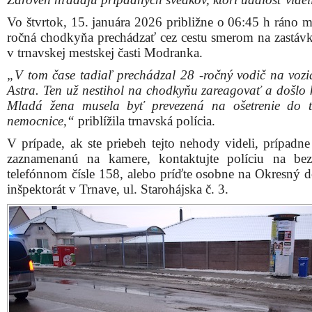
Vo štvrtok, 15. januára 2026 približne o 06:45 h ráno m
ročná chodkyňa prechádzať cez cestu smerom na zast
v trnavskej mestskej časti Modranka.
„V tom čase tadiaľ prechádzal 28 -ročný vodič na vozi
Astra. Ten už nestihol na chodkyňu zareagovať a došlo k
Mladá žena musela byť prevezená na ošetrenie do t
nemocnice,“
priblížila trnavská polícia.
V prípade, ak ste priebeh tejto nehody videli, prípadne
zaznamenanú na kamere, kontaktujte políciu na be
telefónnom čísle 158, alebo príďte osobne na Okresný 
inšpektorát v Trnave, ul. Starohájska č. 3.