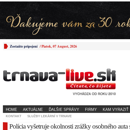
Zostaňte pripojení
/
Piatok, 07 August, 2026
HOME
AKTUÁLNE
ĎALŠIE SPRÁVY
FIRMY
KAM VYRAZIŤ
KONTAKT
SLUŽBY LEKÁRNÍ V TRNAVE
Polícia vyšetruje okolnosti zrážky osobného auta 