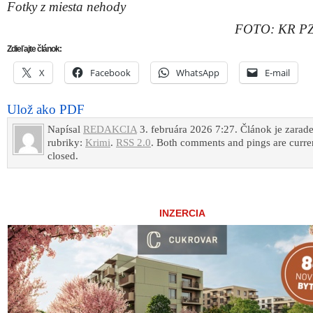
Fotky z miesta nehody
FOTO: KR PZ
Zdieľajte článok:
X
Facebook
WhatsApp
E-mail
Ulož ako PDF
Napísal
REDAKCIA
3. februára 2026 7:27. Článok je zarad
rubriky:
Krimi
.
RSS 2.0
. Both comments and pings are curre
closed.
INZERCIA