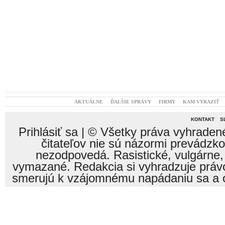
AKTUÁLNE
ĎALŠIE SPRÁVY
FIRMY
KAM VYRAZIŤ
KONTAKT
S
Prihlásiť sa
| © Všetky práva vyhraden
čitateľov nie sú názormi prevádzk
nezodpovedá. Rasistické, vulgárne,
vymazané. Redakcia si vyhradzuje právo
smerujú k vzájomnému napádaniu sa a o