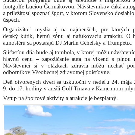
footgolfe Luciou Čermákovou. Návštevníkov čaká auto
a príležitosť spoznať šport, v ktorom Slovensko dosiahl
úspech.
Organizátori myslia aj na najmenších, pre ktorých pr
detský kútik, hernú zónu aj nafukovaciu atrakciu. O
atmosféru sa postarajú DJ Martin Cehelský a Trumpetix.
Súčasťou dňa bude aj tombola, v ktorej môžu návštevníc
hlavnú cenu – zapožičanie auta na víkend s plnou 
Návštevníci si v otázkach zdravia môžu nechať po
odborníkov Všeobecnej zdravotnej poisťovne.
Deň otvorených dverí sa uskutoční v nedeľu 24. mája
9. do 17. hodiny v areáli Golf Trnava v Kamennom mly
Vstup na športové aktivity a atrakcie je bezplatný.