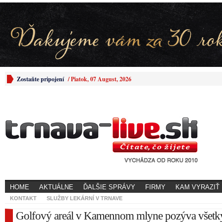
Zostaňte pripojení
/
Piatok, 07 August, 2026
HOME
AKTUÁLNE
ĎALŠIE SPRÁVY
FIRMY
KAM VYRAZIŤ
KONTAKT
SLUŽBY LEKÁRNÍ V TRNAVE
Golfový areál v Kamennom mlyne pozýva všetk