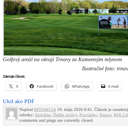
Golfový areál na okraji Trnavy za Kamenným mlynom
Ilustračné foto: trnav
Zdieľajte článok:
X
Facebook
WhatsApp
E-mail
Ulož ako PDF
Napísal
REDAKCIA
19. mája 2026 8:41. Článok je zaraden
rubriky:
Aktuálne
,
Ďalšie správy
,
Pozvánky
,
Trnava
.
RSS 2.0
comments and pings are currently closed.