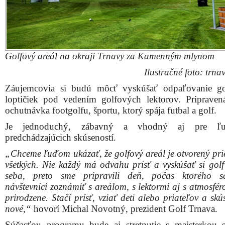
Golfový areál na okraji Trnavy za Kamenným mlynom
Ilustračné foto: trnav
Záujemcovia si budú môcť vyskúšať odpaľovanie go
loptičiek pod vedením golfových lektorov. Pripravená
ochutnávka footgolfu, športu, ktorý spája futbal a golf.
Je jednoduchý, zábavný a vhodný aj pre ľu
predchádzajúcich skúseností.
„Chceme ľuďom ukázať, že golfový areál je otvorený prie
všetkých. Nie každý má odvahu prísť a vyskúšať si gol
seba, preto sme pripravili deň, počas ktorého 
návštevníci zoznámiť s areálom, s lektormi aj s atmosfé
prirodzene. Stačí prísť, vziať deti alebo priateľov a skú
nové,“
hovorí Michal Novotný, prezident Golf Trnava.
Súčasťou programu bude aj stretnutie s majsterkou 