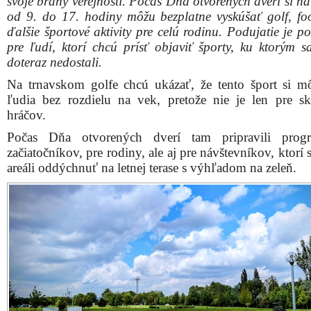
svoje brány verejnosti. Počas Dňa otvorených dverí si ná
od 9. do 17. hodiny môžu bezplatne vyskúšať golf, foo
ďalšie športové aktivity pre celú rodinu. Podujatie je 
pre ľudí, ktorí chcú prísť objaviť športy, ku ktorým 
doteraz nedostali.
Na trnavskom golfe chcú ukázať, že tento šport si m
ľudia bez rozdielu na vek, pretože nie je len pre s
hráčov.
Počas Dňa otvorených dverí tam pripravili prog
začiatočníkov, pre rodiny, ale aj pre návštevníkov, ktorí 
areáli oddýchnuť na letnej terase s výhľadom na zeleň.