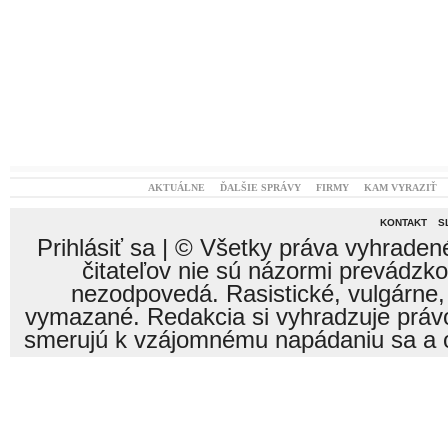
AKTUÁLNE
ĎALŠIE SPRÁVY
FIRMY
KAM VYRAZIŤ
KONTAKT
S
Prihlásiť sa
| © Všetky práva vyhraden
čitateľov nie sú názormi prevádzk
nezodpovedá. Rasistické, vulgárne,
vymazané. Redakcia si vyhradzuje právo
smerujú k vzájomnému napádaniu sa a o