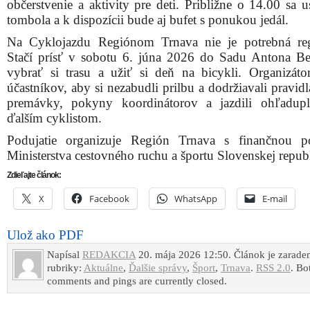
občerstvenie a aktivity pre deti. Približne o 14.00 sa 
tombola a k dispozícii bude aj bufet s ponukou jedál.
Na Cyklojazdu Regiónom Trnava nie je potrebná regi
Stačí prísť v sobotu 6. júna 2026 do Sadu Antona Be
vybrať si trasu a užiť si deň na bicykli. Organizátor
účastníkov, aby si nezabudli prilbu a dodržiavali pravidl
premávky, pokyny koordinátorov a jazdili ohľadup
ďalším cyklistom.
Podujatie organizuje Región Trnava s finančnou p
Ministerstva cestovného ruchu a športu Slovenskej repub
Zdieľajte článok:
X
Facebook
WhatsApp
E-mail
Ulož ako PDF
Napísal
REDAKCIA
20. mája 2026 12:50. Článok je zarade
rubriky:
Aktuálne
,
Ďalšie správy
,
Šport
,
Trnava
.
RSS 2.0
. Bo
comments and pings are currently closed.