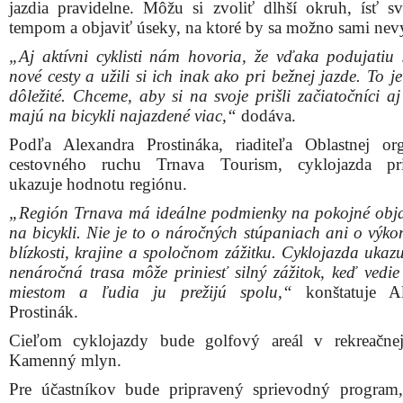
jazdia pravidelne. Môžu si zvoliť dlhší okruh, ísť sv
tempom a objaviť úseky, na ktoré by sa možno sami nevy
„Aj aktívni cyklisti nám hovoria, že vďaka podujatiu 
nové cesty a užili si ich inak ako pri bežnej jazde. To j
dôležité. Chceme, aby si na svoje prišli začiatočníci aj 
majú na bicykli najazdené viac,“
dodáva.
Podľa Alexandra Prostináka, riaditeľa Oblastnej org
cestovného ruchu Trnava Tourism, cyklojazda pri
ukazuje hodnotu regiónu.
„Región Trnava má ideálne podmienky na pokojné obj
na bicykli. Nie je to o náročných stúpaniach ani o výko
blízkosti, krajine a spoločnom zážitku. Cyklojazda ukazu
nenáročná trasa môže priniesť silný zážitok, keď vedi
miestom a ľudia ju prežijú spolu,“
konštatuje Al
Prostinák.
Cieľom cyklojazdy bude golfový areál v rekreačnej
Kamenný mlyn.
Pre účastníkov bude pripravený sprievodný program