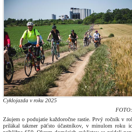
Cyklojazda v roku 2025
FOTO: 
Záujem o podujatie každoročne rastie. Prvý ročník v r
prilákal takmer päťsto účastníkov, v minulom roku ic