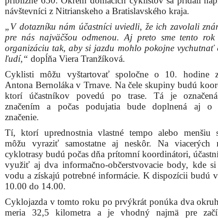
približne 650. Okrem domácich cyklistov sa pridali napr
návštevníci z Nitrianskeho a Bratislavského kraja.
„V dotazníku nám účastníci uviedli, že ich zavolali zná
pre nás najväčšou odmenou. Aj preto sme tento rok 
organizáciu tak, aby si jazdu mohlo pokojne vychutnať e
ľudí,“
dopĺňa Viera Tranžíková.
Cyklisti môžu vyštartovať spoločne o 10. hodine 
Antona Bernoláka v Trnave. Na čele skupiny budú koord
ktorí účastníkov povedú po trase. Tá je označená
značením a počas podujatia bude doplnená aj o 
značenie.
Tí, ktorí uprednostnia vlastné tempo alebo menšiu 
môžu vyraziť samostatne aj neskôr. Na viacerých 
cyklotrasy budú počas dňa prítomní koordinátori, účastn
využiť aj dva informačno-občerstvovacie body, kde si
vodu a získajú potrebné informácie. K dispozícii budú v
10.00 do 14.00.
Cyklojazda v tomto roku po prvýkrát ponúka dva okruhy
meria 32,5 kilometra a je vhodný najmä pre začín