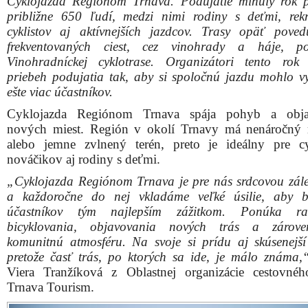
Cyklojazda Regiónom Trnava. Podujatie minulý rok p
približne 650 ľudí, medzi nimi rodiny s deťmi, rek
cyklistov aj aktívnejších jazdcov. Trasy opäť pov
frekventovaných ciest, cez vinohrady a háje, p
Vinohradníckej cyklotrase. Organizátori tento rok 
priebeh podujatia tak, aby si spoločnú jazdu mohlo v
ešte viac účastníkov.
Cyklojazda Regiónom Trnava spája pohyb a obja
nových miest. Región v okolí Trnavy má nenáročný 
alebo jemne zvlnený terén, preto je ideálny pre cy
nováčikov aj rodiny s deťmi.
„Cyklojazda Regiónom Trnava je pre nás srdcovou zále
a každoročne do nej vkladáme veľké úsilie, aby b
účastníkov tým najlepším zážitkom. Ponúka r
bicyklovania, objavovania nových trás a zárove
komunitnú atmosféru. Na svoje si prídu aj skúsenejší c
pretože časť trás, po ktorých sa ide, je málo známa,
Viera Tranžíková z Oblastnej organizácie cestovné
Trnava Tourism.