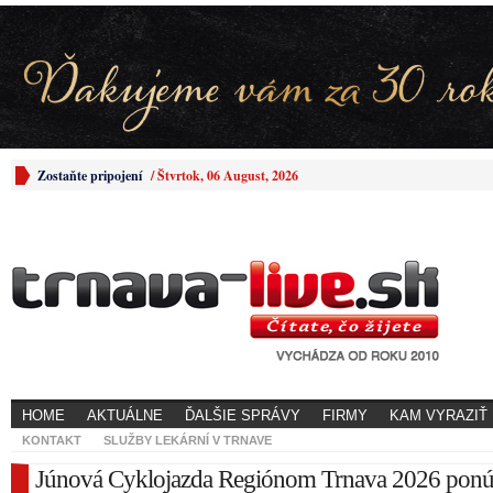
Zostaňte pripojení
/
Štvrtok, 06 August, 2026
HOME
AKTUÁLNE
ĎALŠIE SPRÁVY
FIRMY
KAM VYRAZIŤ
KONTAKT
SLUŽBY LEKÁRNÍ V TRNAVE
Júnová Cyklojazda Regiónom Trnava 2026 pon