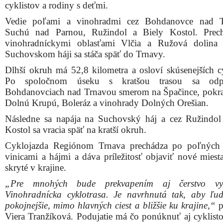
cyklistov a rodiny s deťmi.
Vedie poľami a vinohradmi cez Bohdanovce nad T
Suchú nad Parnou, Ružindol a Biely Kostol. Prech
vinohradníckymi oblasťami Vlčia a Ružová dolina 
Suchovskom háji sa stáča späť do Trnavy.
Dlhší okruh má 52,8 kilometra a osloví skúsenejších cy
Po spoločnom úseku s kratšou trasou sa odp
Bohdanovciach nad Trnavou smerom na Špačince, pokra
Dolnú Krupú, Boleráz a vinohrady Dolných Orešian.
Následne sa napája na Suchovský háj a cez Ružindol
Kostol sa vracia späť na kratší okruh.
Cyklojazda Regiónom Trnava prechádza po poľných 
vinicami a hájmi a dáva príležitosť objaviť nové miesta
skryté v krajine.
„Pre mnohých bude prekvapením aj čerstvo vy
Vinohradnícka cyklotrasa. Je navrhnutá tak, aby ľud
pokojnejšie, mimo hlavných ciest a bližšie ku krajine,“
p
Viera Tranžíková. Podujatie má čo ponúknuť aj cyklisto