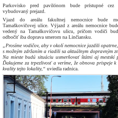
Parkovisko pred pavilónom bude prístupné cez 
vybudovaný prejazd.
Vjazd do areálu fakultnej nemocnice bude 
Tamaškovičovej ulice. Výjazd z areálu nemocnice bude
vedený na Tamaškovičovu ulicu, pričom vodiči bu
odbočiť iba doprava smerom na Linčiansku.
„Prosíme vodičov, aby v okolí nemocnice jazdili opatrne,
s možným zdržaním a riadili sa aktuálnym dopravným z
Na mieste budú situáciu usmerňovať štátni aj mestskí po
Ďakujeme za trpezlivosť a veríme, že obnova prispeje k 
kvality tejto lokality,“
uviedla radnica.