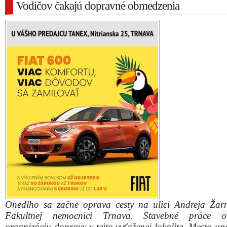
Vodičov čakajú dopravné obmedzenia
Onedlho sa začne oprava cesty na ulici Andreja Žar
Fakultnej nemocnici Trnava. Stavebné práce ov
organizáciu dopravy v tejto vyťaženej lokalite. Mesto u