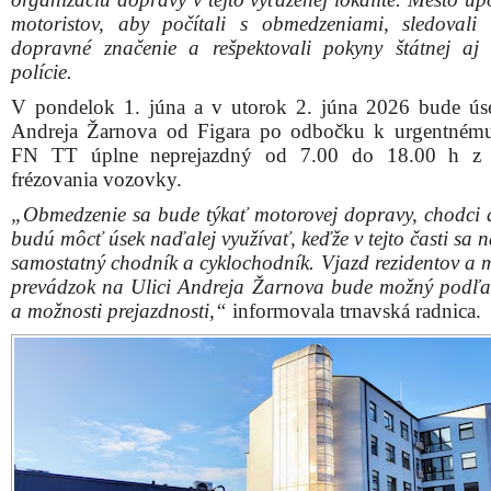
motoristov, aby počítali s obmedzeniami, sledovali
dopravné značenie a rešpektovali pokyny štátnej aj 
polície.
V pondelok 1. júna a v utorok 2. júna 2026 bude ús
Andreja Žarnova od Figara po odbočku k urgentném
FN TT úplne neprejazdný od 7.00 do 18.00 h z
frézovania vozovky.
„Obmedzenie sa bude týkať motorovej dopravy, chodci a 
budú môcť úsek naďalej využívať, keďže v tejto časti sa
samostatný chodník a cyklochodník. Vjazd rezidentov a m
prevádzok na Ulici Andreja Žarnova bude možný podľa
a možnosti prejazdnosti,“
informovala trnavská radnica.