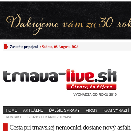
Zostaňte pripojení
/
Sobota, 08 August, 2026
HOME
AKTUÁLNE
ĎALŠIE SPRÁVY
FIRMY
KAM VYRAZIŤ
KONTAKT
SLUŽBY LEKÁRNÍ V TRNAVE
Cesta pri trnavskej nemocnici dostane nový asfalt