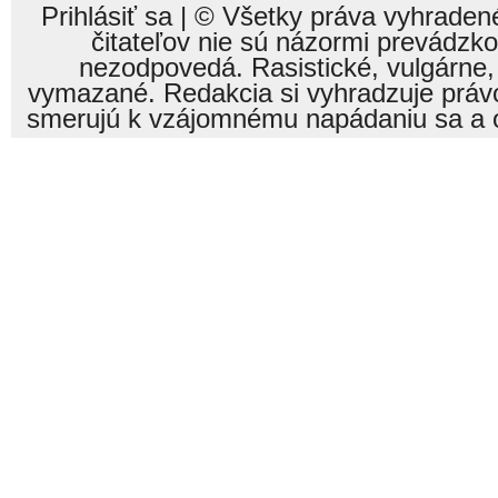
Prihlásiť sa
| © Všetky práva vyhraden
čitateľov nie sú názormi prevádzk
nezodpovedá. Rasistické, vulgárne,
vymazané. Redakcia si vyhradzuje právo
smerujú k vzájomnému napádaniu sa a o