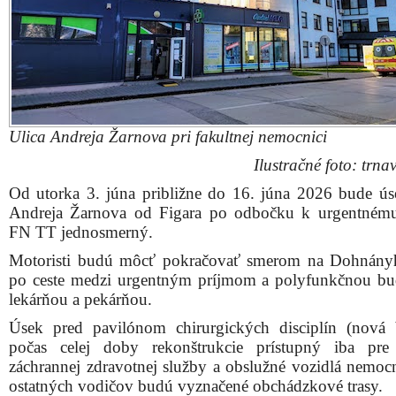
Ulica Andreja Žarnova pri fakultnej nemocnici
Ilustračné foto: trnav
Od utorka 3. júna približne do 16. júna 2026 bude ús
Andreja Žarnova od Figara po odbočku k urgentném
FN TT jednosmerný.
Motoristi budú môcť pokračovať smerom na Dohnány
po ceste medzi urgentným príjmom a polyfunkčnou b
lekárňou a pekárňou.
Úsek pred pavilónom chirurgických disciplín (nová
počas celej doby rekonštrukcie prístupný iba pre
záchrannej zdravotnej služby a obslužné vozidlá nemocn
ostatných vodičov budú vyznačené obchádzkové trasy.