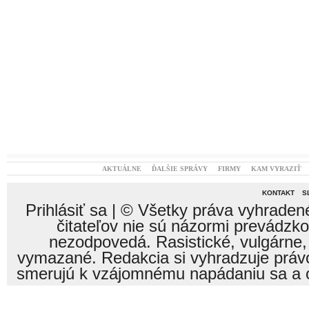
AKTUÁLNE
ĎALŠIE SPRÁVY
FIRMY
KAM VYRAZIŤ
KONTAKT
S
Prihlásiť sa
| © Všetky práva vyhraden
čitateľov nie sú názormi prevádzk
nezodpovedá. Rasistické, vulgárne,
vymazané. Redakcia si vyhradzuje právo
smerujú k vzájomnému napádaniu sa a o