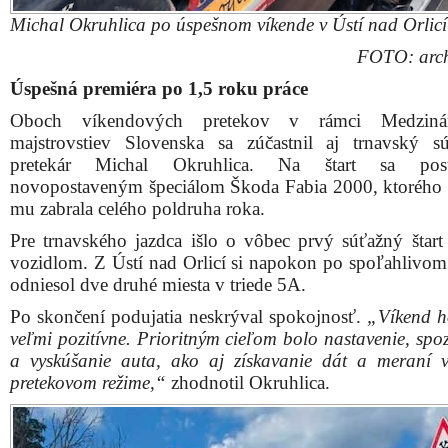
Michal Okruhlica po úspešnom víkende v Ústí nad Orlicí
FOTO: arch
Úspešná premiéra po 1,5 roku práce
Oboch víkendových pretekov v rámci Medziná
majstrovstiev Slovenska sa zúčastnil aj trnavský 
pretekár Michal Okruhlica. Na štart sa pos
novopostaveným špeciálom Škoda Fabia 2000, ktorého 
mu zabrala celého poldruha roka.
Pre trnavského jazdca išlo o vôbec prvý súťažný štart
vozidlom. Z Ústí nad Orlicí si napokon po spoľahlivo
odniesol dve druhé miesta v triede 5A.
Po skončení podujatia neskrýval spokojnosť.
„Víkend h
veľmi pozitívne. Prioritným cieľom bolo nastavenie, spo
a vyskúšanie auta, ako aj získavanie dát a meraní 
pretekovom režime,“
zhodnotil Okruhlica.