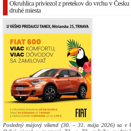
Okruhlica priviezol z pretekov do vrchu v Česku
druhé miesta
Posledný májový víkend (30. – 31. mája 2026) sa v 