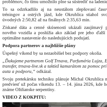
problémov, čo tímu umožnilo plne sa sústrediť na ladeni
To sa odzrkadlilo aj na neustálom zlepšovaní čas
tréningov a ostrých jázd, kde Okruhlica stiahol sv
úvodných 2:50,82 až na finálnych 2:35,63 min.
Získané dáta a cenné skúsenosti ukázali zaujímavý p
nového vozidla a poslúžia ako základ pre jeho ďalší
optimálne nastavenie do nasledujúcich podujatí.
Podpora partnerov a najbližšie plány
Úspešný víkend by sa nezaobišiel bez podpory okolia.
„Ďakujeme partnerom Golf Trnava, Parfuméria Lujza, 
transfer, trnava-live.sk a taktiež kamarátom za pomoc pri
auta a podporu,“
odkázal.
Svoju pretekársku techniku plánuje Michal Okruhlica na
predviesť už počas víkendu 13. – 14. júna 2026, kde h
známe Oždianske serpentíny.
VIDEO Z KOKPITU:
Video