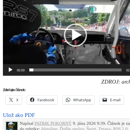
prehrávač
00:00
02
ZDROJ: arch
Zdieľajte článok:
X
Facebook
WhatsApp
E-mail
Ulož ako PDF
Napísal
PATRIK POKORNÝ
9. júna 2026 9:39. Článok je z
do rubriky:
Aktuálne
,
Ďalšie správy
,
Šport
,
Trnava
.
RSS 2.0
.