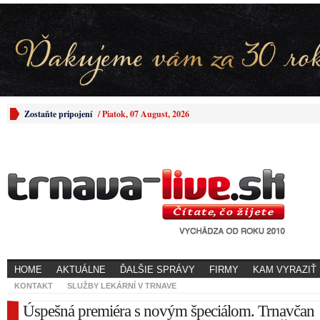
Zostaňte pripojení
/
Piatok, 07 August, 2026
HOME
AKTUÁLNE
ĎALŠIE SPRÁVY
FIRMY
KAM VYRAZIŤ
KONTAKT
SLUŽBY LEKÁRNÍ V TRNAVE
Úspešná premiéra s novým špeciálom. Trnavčan