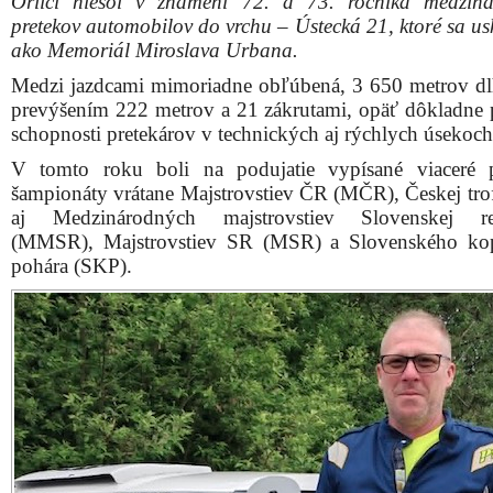
Orlicí niesol v znamení 72. a 73. ročníka medzin
pretekov automobilov do vrchu – Ústecká 21, ktoré sa us
ako Memoriál Miroslava Urbana.
Medzi jazdcami mimoriadne obľúbená, 3 650 metrov dlh
prevýšením 222 metrov a 21 zákrutami, opäť dôkladne p
schopnosti pretekárov v technických aj rýchlych úsekoch
V tomto roku boli na podujatie vypísané viaceré p
šampionáty vrátane Majstrovstiev ČR (MČR), Českej trof
aj Medzinárodných majstrovstiev Slovenskej re
(MMSR), Majstrovstiev SR (MSR) a Slovenského ko
pohára (SKP).