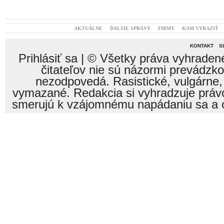
AKTUÁLNE
ĎALŠIE SPRÁVY
FIRMY
KAM VYRAZIŤ
KONTAKT
S
Prihlásiť sa
| © Všetky práva vyhraden
čitateľov nie sú názormi prevádzk
nezodpovedá. Rasistické, vulgárne,
vymazané. Redakcia si vyhradzuje právo
smerujú k vzájomnému napádaniu sa a o