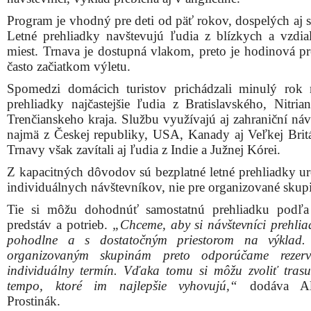
Program je vhodný pre deti od päť rokov, dospelých aj s
Letné prehliadky navštevujú ľudia z blízkych a vzdial
miest. Trnava je dostupná vlakom, preto je hodinová pr
často začiatkom výletu.
Spomedzi domácich turistov prichádzali minulý rok 
prehliadky najčastejšie ľudia z Bratislavského, Nitria
Trenčianskeho kraja. Službu využívajú aj zahraniční náv
najmä z Českej republiky, USA, Kanady aj Veľkej Brit
Trnavy však zavítali aj ľudia z Indie a Južnej Kórei.
Z kapacitných dôvodov sú bezplatné letné prehliadky ur
individuálnych návštevníkov, nie pre organizované skup
Tie si môžu dohodnúť samostatnú prehliadku podľa
predstáv a potrieb.
„Chceme, aby si návštevníci prehliad
pohodlne a s dostatočným priestorom na výklad.
organizovaným skupinám preto odporúčame rezerv
individuálny termín. Vďaka tomu si môžu zvoliť trasu
tempo, ktoré im najlepšie vyhovujú,“
dodáva Ale
Prostinák.