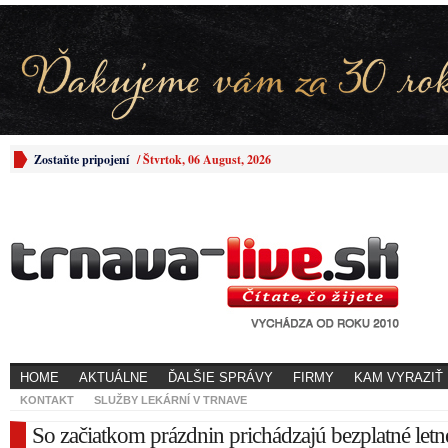
Zostaňte pripojení
/
Štvrtok, 06 August, 2026
HOME
AKTUÁLNE
ĎALŠIE SPRÁVY
FIRMY
KAM VYRAZIŤ
KONTAKT
SLUŽBY LEKÁRNÍ V TRNAVE
So začiatkom prázdnin prichádzajú bezplatné letn