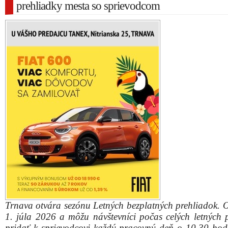
prehliadky mesta so sprievodcom
Trnava otvára sezónu Letných bezplatných prehliadok. O
1. júla 2026 a môžu návštevníci počas celých letných 
pridať k sprievodcovi každý pracovný deň o 10.30 hod