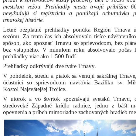
mestskou vežou. Prehliadky mesta trvajú približne 6
nevyžadujú si registráciu a ponúkajú ochutnávku 
trnavskej histórie.
Letné bezplatné prehliadky ponúka Región Trnava 
sezónu. Za tento čas ich absolvovalo tisíce návštevníko
spôsob, ako spoznať Trnavu so sprievodcom, bez plán
bez vstupného. V minulom roku absolvovalo počas le
prehliadky viac ako 1 500 ľudí.
Prehliadky odkrývajú dve tváre Trnavy.
V pondelok, stredu a piatok sa venujú sakrálnej Trnave
účastníci so sprievodcom navštívia Baziliku sv. Mi
Kostol Najsvätejšej Trojice.
V utorok a vo štvrtok spoznávajú svetskú Trnavu, 
stredoveké Západné krídlo radnice, jednu z bášt m
opevnenia a príbeh mimoriadne zachovaných hradieb me