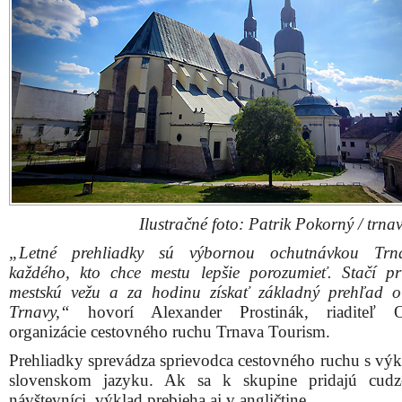
Ilustračné foto: Patrik Pokorný / trnav
„Letné prehliadky sú výbornou ochutnávkou Trn
každého, kto chce mestu lepšie porozumieť. Stačí pr
mestskú vežu a za hodinu získať základný prehľad o 
Trnavy,“
hovorí Alexander Prostinák, riaditeľ Ob
organizácie cestovného ruchu Trnava Tourism.
Prehliadky sprevádza sprievodca cestovného ruchu s vý
slovenskom jazyku. Ak sa k skupine pridajú cudzo
návštevníci, výklad prebieha aj v angličtine.