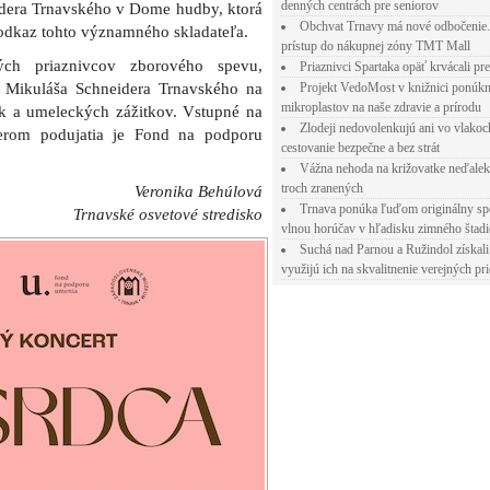
denných centrách pre seniorov
idera Trnavského v Dome hudby, ktorá
Obchvat Trnavy má nové odbočenie.
odkaz tohto významného skladateľa.
prístup do nákupnej zóny TMT Mall
kých priaznivcov zborového spevu,
Priaznivci Spartaka opäť krvácali pr
y Mikuláša Schneidera Trnavského na
Projekt VedoMost v knižnici ponúkn
mikroplastov na naše zdravie a prírodu
k a umeleckých zážitkov. Vstupné na
Zlodeji nedovolenkujú ani vo vlakoc
nerom podujatia je Fond na podporu
cestovanie bezpečne a bez strát
Vážna nehoda na križovatke neďalek
troch zranených
Veronika Behúlová
Trnava ponúka ľuďom originálny sp
Trnavské osvetové stredisko
vlnou horúčav v hľadisku zimného štad
Suchá nad Parnou a Ružindol získali
využijú ich na skvalitnenie verejných pri