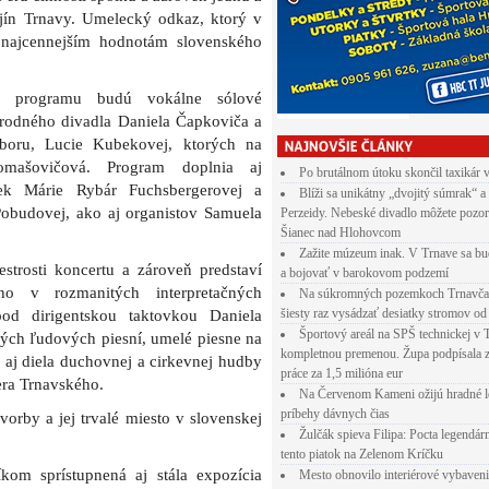
jín Trnavy. Umelecký odkaz, ktorý v
 najcennejším hodnotám slovenského
o programu budú vokálne sólové
árodného divadla Daniela Čapkoviča a
zboru, Lucie Kubekovej, ktorých na
omašovičová. Program doplnia aj
Po brutálnom útoku skončil taxikár 
tiek Márie Rybár Fuchsbergerovej a
Blíži sa unikátny „dvojitý súmrak“ a
Pobudovej, ako aj organistov Samuela
Perzeidy. Nebeské divadlo môžete pozor
Šianec nad Hlohovcom
Zažite múzeum inak. V Trnave sa bu
estrosti koncertu a zároveň predstaví
a bojovať v barokovom podzemí
ho v rozmanitých interpretačných
Na súkromných pozemkoch Trnavča
šiesty raz vysádzať desiatky stromov od
d dirigentskou taktovkou Daniela
Športový areál na SPŠ technickej v 
ých ľudových piesní, umelé piesne na
kompletnou premenou. Župa podpísala 
aj diela duchovnej a cirkevnej hudby
práce za 1,5 milióna eur
era Trnavského.
Na Červenom Kameni ožijú hradné l
príbehy dávnych čias
vorby a jej trvalé miesto v slovenskej
Žulčák spieva Filipa: Pocta legendá
tento piatok na Zelenom Kríčku
íkom sprístupnená aj stála expozícia
Mesto obnovilo interiérové vybaven