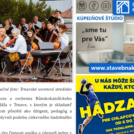
račné foto: Trnavské osvetové stredisko
oru a orchestra Rímskokatolíckeho
áša v Trnave, s ktorým je skladateľ
om pôsobil ako dirigent, pedagóg a
vplyvnil podobu cirkevného hudobného
 éru činnosti spolku a zároveň jednu z