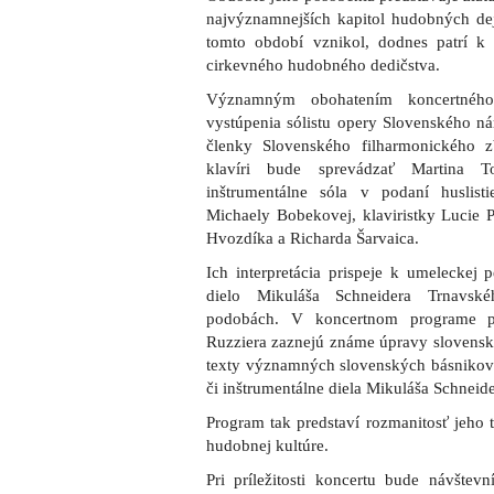
najvýznamnejších kapitol hudobných de
tomto období vznikol, dodnes patrí k
cirkevného hudobného dedičstva.
Významným obohatením koncertnéh
vystúpenia sólistu opery Slovenského n
členky Slovenského filharmonického 
klavíri bude sprevádzať Martina T
inštrumentálne sóla v podaní huslis
Michaely Bobekovej, klaviristky Lucie 
Hvozdíka a Richarda Šarvaica.
Ich interpretácia prispeje k umeleckej p
dielo Mikuláša Schneidera Trnavské
podobách. V koncertnom programe po
Ruzziera zaznejú známe úpravy slovensk
texty významných slovenských básnikov 
či inštrumentálne diela Mikuláša Schneid
Program tak predstaví rozmanitosť jeho t
hudobnej kultúre.
Pri príležitosti koncertu bude návštevn