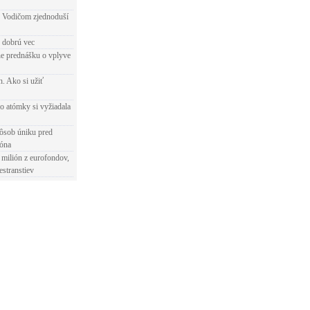
 Vodičom zjednoduší
e dobrú vec
e prednášku o vplyve
h. Ako si užiť
o atómky si vyžiadala
ôsob úniku pred
ióna
 milión z eurofondov,
estranstiev