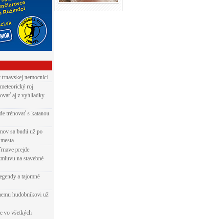
v trnavskej nemocnici
 meteorický roj
ovať aj z vyhliadky
de trénovať s katanou
nov sa budú už po
 mesta
Trnave prejde
zmluvu na stavebné
egendy a tajomné
rnemu hudobníkovi už
ie vo všetkých