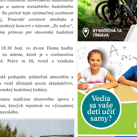
ších osobností slovenského hudobného
góga a autora rozsiahleho hudobného
Na počesť tejto výnimočnej osobnosti
aj, Trnavské osvetové stredisko a
enkový koncert s názvom „Zo srdca“,
lému prínosu pre slovenskú hudobnú
 o 18.30 hod. vo dvore Domu hudby
a na mieste, ktoré je s osobnosťou
é. Práve tu žil, tvoril a vznikala
dá podujatiu jedinečnú atmosféru a
 vzdá dôstojnú poctu skladateľovi,
venskej hudobnej kultúry.
atou tradíciou zborového spevu i
ami, ktorých repertoár vo významnej
rnavského.