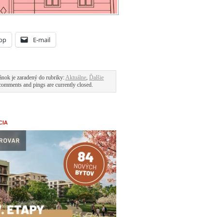
pp
E-mail
ánok je zaradený do rubriky:
Aktuálne
,
Ďalšie
comments and pings are currently closed.
CIA