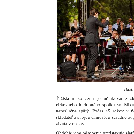
Ilust
Ťažiskom koncertu je účinkovanie zb
cirkevného hudobného spolku sv. Mikul
nerozlučne spätý. Počas 45 rokov v ň
skladateľ a svojou činnosťou zásadne o
života v meste.
Obdobie jeho pôsobenia predstavuje zlatú