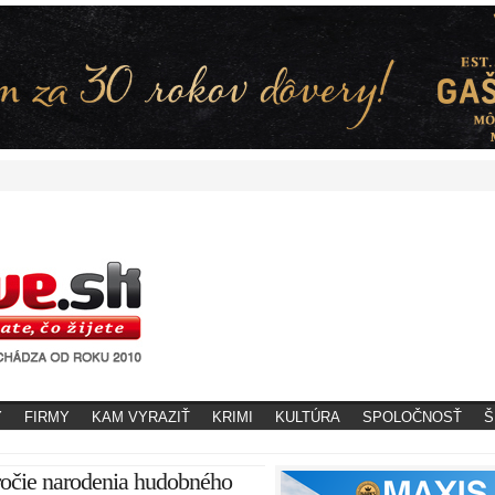
Y
FIRMY
KAM VYRAZIŤ
KRIMI
KULTÚRA
SPOLOČNOSŤ
Š
ročie narodenia hudobného