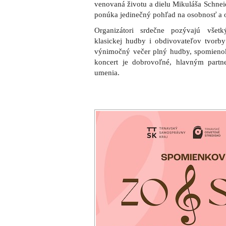
venovaná životu a dielu Mikuláša Schne
ponúka jedinečný pohľad na osobnosť a 
Organizátori srdečne pozývajú všet
klasickej hudby i obdivovateľov tvorb
výnimočný večer plný hudby, spomieno
koncert je dobrovoľné, hlavným part
umenia.