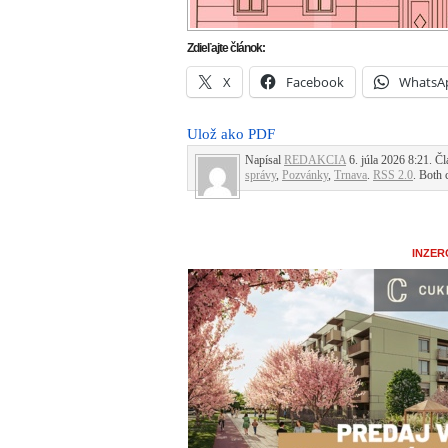
Zdieľajte článok:
X
Facebook
WhatsA
Ulož ako PDF
Napísal
REDAKCIA
6. júla 2026 8:21. Čl
správy
,
Pozvánky
,
Trnava
.
RSS 2.0
. Both 
INZER