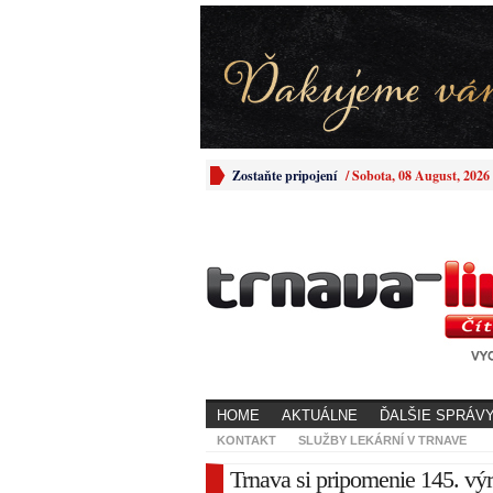
Zostaňte pripojení
/
Sobota, 08 August, 2026
HOME
AKTUÁLNE
ĎALŠIE SPRÁV
KONTAKT
SLUŽBY LEKÁRNÍ V TRNAVE
Trnava si pripomenie 145. vý