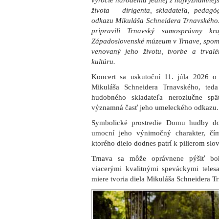
výročie narodenia jednej z najvýznamnej
života – dirigenta, skladateľa, peda
odkazu Mikuláša Schneidera Trnavského. 
pripravili Trnavský samosprávny kr
Západoslovenské múzeum v Trnave, spomi
venovaný jeho životu, tvorbe a trva
kultúru.
Koncert sa uskutoční 11. júla 2026
Mikuláša Schneidera Trnavského, ted
hudobného skladateľa nerozlučne spät
významná časť jeho umeleckého odkazu.
Symbolické prostredie Domu hudby do
umocní jeho výnimočný charakter, čím
ktorého dielo dodnes patrí k pilierom slo
Trnava sa môže oprávnene pýšiť boh
viacerými kvalitnými speváckymi teles
miere tvoria diela Mikuláša Schneidera T