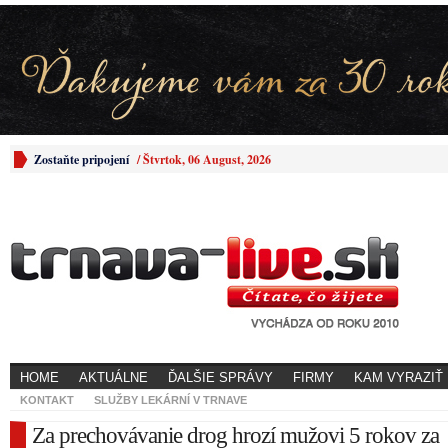
Zostaňte pripojení
/
Štvrtok, 06 August, 2026
HOME
AKTUÁLNE
ĎALŠIE SPRÁVY
FIRMY
KAM VYRAZIŤ
KONTAKT
SLUŽBY LEKÁRNÍ V TRNAVE
Za prechovávanie drog hrozí mužovi 5 rokov za