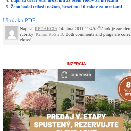
Lúpil za desať eur, hrozí mu až osem rokov za mrežami
Ženu bodol trikrát nožom, hrozí mu 10 rokov za mrežami
Ulož ako PDF
Napísal
REDAKCIA
24. júna 2011 11:49. Článok je zaraden
rubriky:
Krimi
.
RSS 2.0
. Both comments and pings are curre
closed.
INZERCIA