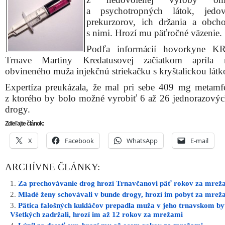
a psychotropných látok, jedo
prekurzorov, ich držania a obch
s nimi. Hrozí mu päťročné väzenie.
Podľa informácií hovorkyne 
Trnave Martiny Kredatusovej začiatkom apríla 
obvineného muža injekčnú striekačku s kryštalickou látk
Expertíza preukázala, že mal pri sebe 409 mg metamf
z ktorého by bolo možné vyrobiť 6 až 26 jednorazový
drogy.
Zdieľajte článok:
X
Facebook
WhatsApp
E-mail
ARCHÍVNE ČLÁNKY:
Za prechovávanie drog hrozí Trnavčanovi päť rokov za mrež
Mladé ženy schovávali v bunde drogy, hrozí im pobyt za mrež
Pätica falošných kukláčov prepadla muža v jeho trnavskom by
Všetkých zadržali, hrozí im až 12 rokov za mrežami