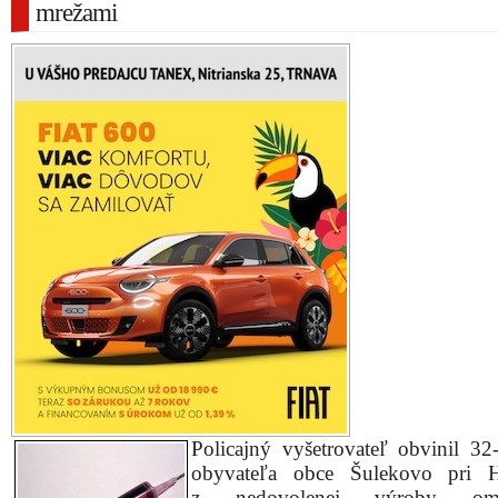
mrežami
Policajný vyšetrovateľ obvinil 32
obyvateľa obce Šulekovo pri H
z nedovolenej výroby om