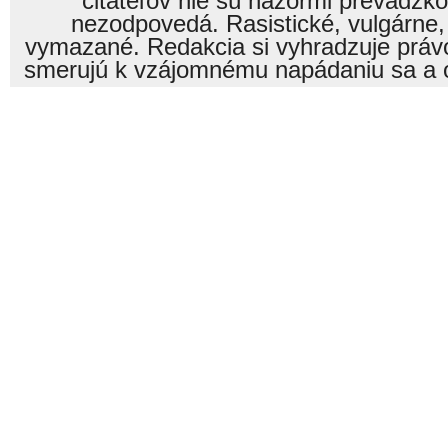
čitateľov nie sú názormi prevádzk
nezodpovedá. Rasistické, vulgárne,
vymazané. Redakcia si vyhradzuje právo
smerujú k vzájomnému napádaniu sa a o