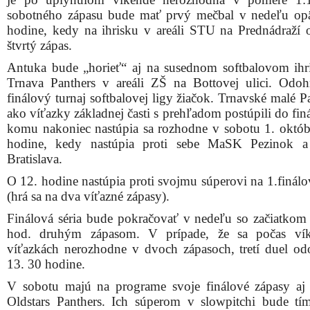
sobotného zápasu bude mať prvý mečbal v nedeľu op
hodine, kedy na ihrisku v areáli STU na Prednádraží 
štvrtý zápas.
Antuka bude „horieť“ aj na susednom softbalovom ih
Trnava Panthers v areáli ZŠ na Bottovej ulici. Odoh
finálový turnaj softbalovej ligy žiačok. Trnavské malé 
ako víťazky základnej časti s prehľadom postúpili do finá
komu nakoniec nastúpia sa rozhodne v sobotu 1. októb
hodine, kedy nastúpia proti sebe MaSK Pezinok a
Bratislava.
O 12. hodine nastúpia proti svojmu súperovi na 1.finálo
(hrá sa na dva víťazné zápasy).
Finálová séria bude pokračovať v nedeľu so začiatkom
hod. druhým zápasom. V prípade, že sa počas ví
víťazkách nerozhodne v dvoch zápasoch, tretí duel od
13. 30 hodine.
V sobotu majú na programe svoje finálové zápasy aj 
Oldstars Panthers. Ich súperom v slowpitchi bude 