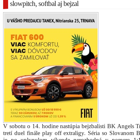
slowpitch, softbal aj bejzal
V sobotu o 14. hodine nastúpia bejzbalisti BK Angels T
tretí duel finále play off extraligy. Séria so Slovanom B
je po uplynulom víkende nerozhodná v pomere 1:1