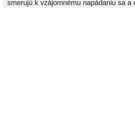
smerujú k vzájomnému napádaniu sa a o