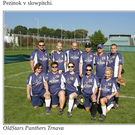
Pezinok v slowpitchi.
OldStars Panthers Trnava