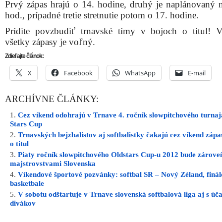
Prvý zápas hrajú o 14. hodine, druhý je naplánovaný 
hod., prípadné tretie stretnutie potom o 17. hodine.
Prídite povzbudiť trnavské tímy v bojoch o titul! 
všetky zápasy je voľný.
Zdieľajte článok:
X
Facebook
WhatsApp
E-mail
ARCHÍVNE ČLÁNKY:
Cez víkend odohrajú v Trnave 4. ročník slowpitchového turnaj
Stars Cup
Trnavských bejzbalistov aj softbalistky čakajú cez víkend zápa
o titul
Piaty ročník slowpitchového Oldstars Cup-u 2012 bude zárove
majstrovstvami Slovenska
Víkendové športové pozvánky: softbal SR – Nový Zéland, finá
basketbale
V sobotu odštartuje v Trnave slovenská softbalová liga aj s úč
divákov