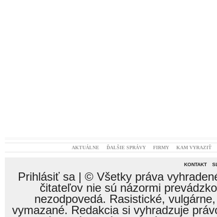
AKTUÁLNE
ĎALŠIE SPRÁVY
FIRMY
KAM VYRAZIŤ
KONTAKT
S
Prihlásiť sa
| © Všetky práva vyhraden
čitateľov nie sú názormi prevádzk
nezodpovedá. Rasistické, vulgárne,
vymazané. Redakcia si vyhradzuje právo