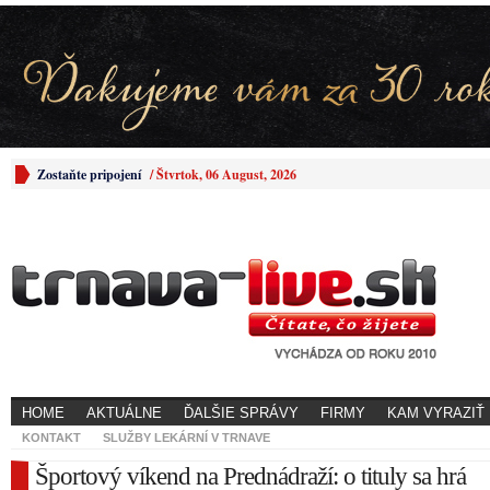
Zostaňte pripojení
/
Štvrtok, 06 August, 2026
HOME
AKTUÁLNE
ĎALŠIE SPRÁVY
FIRMY
KAM VYRAZIŤ
KONTAKT
SLUŽBY LEKÁRNÍ V TRNAVE
Športový víkend na Prednádraží: o tituly sa hrá