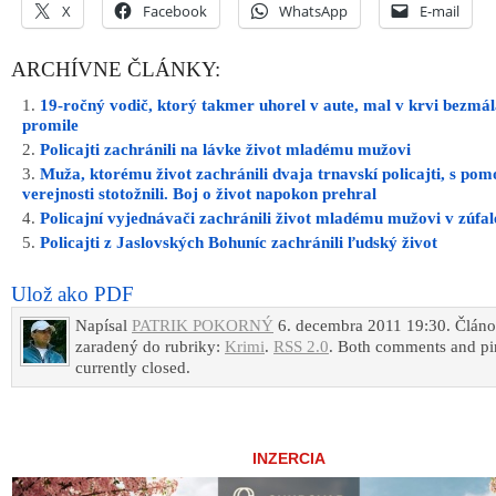
X
Facebook
WhatsApp
E-mail
ARCHÍVNE ČLÁNKY:
19-ročný vodič, ktorý takmer uhorel v aute, mal v krvi bezmál
promile
Policajti zachránili na lávke život mladému mužovi
Muža, ktorému život zachránili dvaja trnavskí policajti, s po
verejnosti stotožnili. Boj o život napokon prehral
Policajní vyjednávači zachránili život mladému mužovi v zúfale
Policajti z Jaslovských Bohuníc zachránili ľudský život
Ulož ako PDF
Napísal
PATRIK POKORNÝ
6. decembra 2011 19:30. Článo
zaradený do rubriky:
Krimi
.
RSS 2.0
. Both comments and pi
currently closed.
INZERCIA