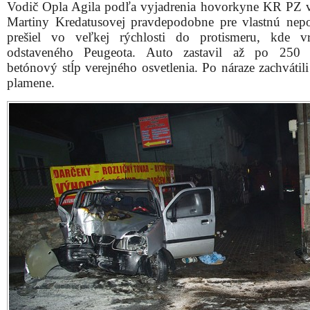
Vodič Opla Agila podľa vyjadrenia hovorkyne KR PZ 
Martiny Kredatusovej pravdepodobne pre vlastnú nep
prešiel vo veľkej rýchlosti do protismeru, kde v
odstaveného Peugeota. Auto zastavil až po 250 
betónový stĺp verejného osvetlenia. Po náraze zachvátil
plamene.