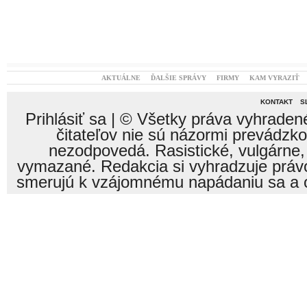
AKTUÁLNE
ĎALŠIE SPRÁVY
FIRMY
KAM VYRAZIŤ
KONTAKT
S
Prihlásiť sa
| © Všetky práva vyhraden
čitateľov nie sú názormi prevádzk
nezodpovedá. Rasistické, vulgárne,
vymazané. Redakcia si vyhradzuje právo
smerujú k vzájomnému napádaniu sa a o