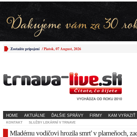
Zostaňte pripojení
/
Piatok, 07 August, 2026
HOME
AKTUÁLNE
ĎALŠIE SPRÁVY
FIRMY
KAM VYRAZIŤ
KONTAKT
SLUŽBY LEKÁRNÍ V TRNAVE
Mladému vodičovi hrozila smrť v plameňoch, zac