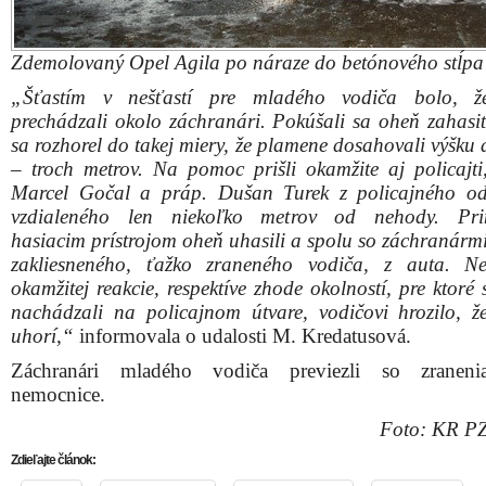
Zdemolovaný Opel Agila po náraze do betónového stĺpa
„Šťastím v nešťastí pre mladého vodiča bolo, ž
prechádzali okolo záchranári. Pokúšali sa oheň zahasiť
sa rozhorel do takej miery, že plamene dosahovali výšku
– troch metrov. Na pomoc prišli okamžite aj policajti
Marcel Gočal a práp. Dušan Turek z policajného od
vzdialeného len niekoľko metrov od nehody. Pri
hasiacim prístrojom oheň uhasili a spolu so záchranármi
zakliesneného, ťažko zraneného vodiča, z auta. N
okamžitej reakcie, respektíve zhode okolností, pre ktoré
nachádzali na policajnom útvare, vodičovi hrozilo, ž
uhorí,“
informovala o udalosti M. Kredatusová.
Záchranári mladého vodiča previezli so zranen
nemocnice.
Foto: KR P
Zdieľajte článok: