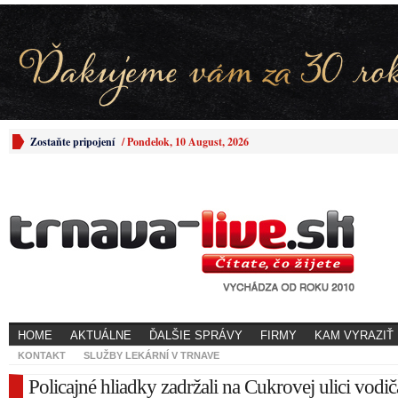
Zostaňte pripojení
/
Pondelok, 10 August, 2026
HOME
AKTUÁLNE
ĎALŠIE SPRÁVY
FIRMY
KAM VYRAZIŤ
KONTAKT
SLUŽBY LEKÁRNÍ V TRNAVE
Policajné hliadky zadržali na Cukrovej ulici vodič