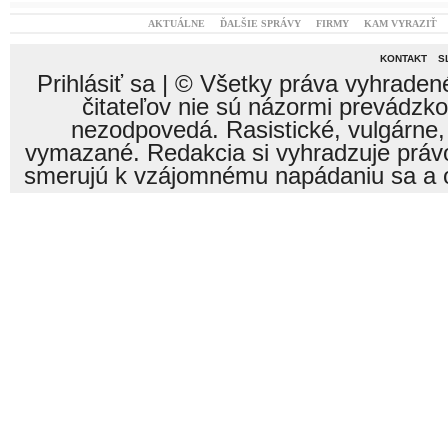
AKTUÁLNE
ĎALŠIE SPRÁVY
FIRMY
KAM VYRAZIŤ
KONTAKT
S
Prihlásiť sa
| © Všetky práva vyhraden
čitateľov nie sú názormi prevádzk
nezodpovedá. Rasistické, vulgárne,
vymazané. Redakcia si vyhradzuje právo
smerujú k vzájomnému napádaniu sa a o