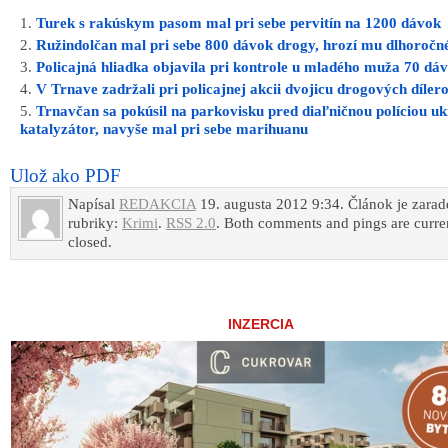
Turek s rakúskym pasom mal pri sebe pervitín na 1200 dávok
Ružindolčan mal pri sebe 800 dávok drogy, hrozí mu dlhoročn
Policajná hliadka objavila pri kontrole u mladého muža 70 dá
V Trnave zadržali pri policajnej akcii dvojicu drogových díler
Trnavčan sa pokúsil na parkovisku pred diaľničnou políciou u
katalyzátor, navyše mal pri sebe marihuanu
Ulož ako PDF
Napísal
REDAKCIA
19. augusta 2012 9:34. Článok je zara
rubriky:
Krimi
.
RSS 2.0
. Both comments and pings are curre
closed.
INZERCIA