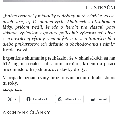
ILUSTRAČN
„
Počas osobnej prehliadky zadržaný muž vyložil z vrecie
iných vecí, aj 11 papierových skladačiek s obsahom 
látky, pričom tvrdil, že ide o heroín pre vlastnú pot
základe výsledkov expertízy policajný vyšetrovateľ obvi
z nedovolenej výroby omamných a psychotropných láto
alebo prekurzorov, ich držania a obchodovania s nimi
,
Kredatusová.
Expertízne skúmanie preukázalo, že v skladačkách sa na
612 mg materiálu s obsahom heroínu, kofeínu a parac
pričom išlo o tri jednorazové dávky drogy.
V prípade uznania viny hrozí obvinenému odňatie slobo
tri roky.
Zdieľajte článok:
X
Facebook
WhatsApp
E-mail
ARCHÍVNE ČLÁNKY: