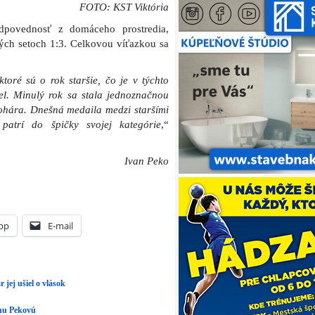
FOTO: KST Viktória
odpovednosť z domáceho prostredia,
ých setoch 1:3. Celkovou víťazkou sa
toré sú o rok staršie, čo je v týchto
el. Minulý rok sa stala jednoznačnou
ohára. Dnešná medaila medzi staršími
 patrí do špičky svojej kategórie
,“
Ivan Peko
pp
E-mail
 jej ušiel o vlások
anu Pekovú