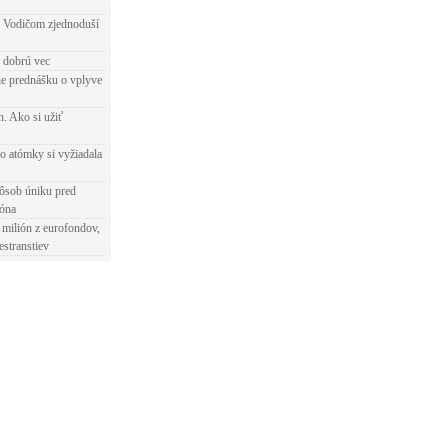
 Vodičom zjednoduší
e dobrú vec
e prednášku o vplyve
h. Ako si užiť
o atómky si vyžiadala
ôsob úniku pred
ióna
 milión z eurofondov,
estranstiev