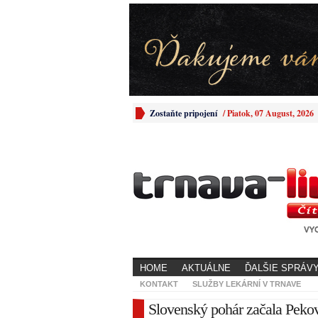
Zostaňte pripojení
/
Piatok, 07 August, 2026
HOME
AKTUÁLNE
ĎALŠIE SPRÁV
KONTAKT
SLUŽBY LEKÁRNÍ V TRNAVE
Slovenský pohár začala Peko