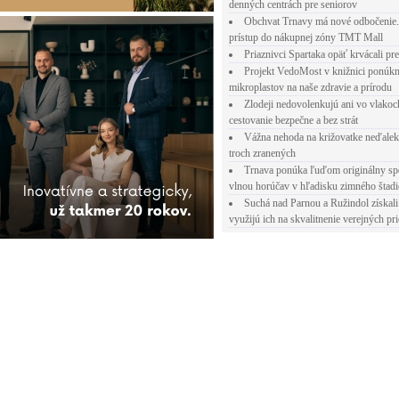
denných centrách pre seniorov
Obchvat Trnavy má nové odbočenie.
prístup do nákupnej zóny TMT Mall
Priaznivci Spartaka opäť krvácali pr
Projekt VedoMost v knižnici ponúkn
mikroplastov na naše zdravie a prírodu
Zlodeji nedovolenkujú ani vo vlakoc
cestovanie bezpečne a bez strát
Vážna nehoda na križovatke neďalek
troch zranených
Trnava ponúka ľuďom originálny sp
vlnou horúčav v hľadisku zimného štad
Suchá nad Parnou a Ružindol získali
využijú ich na skvalitnenie verejných pri