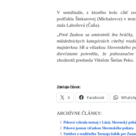
V semifinále, z ktorého bolo cítiť z
podľahla Šinkarovej (Michalovce) v tesn
stala Labošová (Čaňa).
„
Pred Zuzkou sa umiestnili iba hráčky, k
mládežníckych kategóriách citeľný rozdi
majsterkou SR a víťazkou Slovenského p
dievčatami potvrdila, že jednoznačne
zhodnotil predseda Viktórie Štefan Peko.
Zdieľajte článok:
X
Facebook
WhatsA
ARCHÍVNE ČLÁNKY:
Peková vyhrala turnaj v Linzi, Slovenský pohár
Peková jasnou víťazkou Slovenského pohára
Striebro z tradičného Turnaja bábik pre Zuz