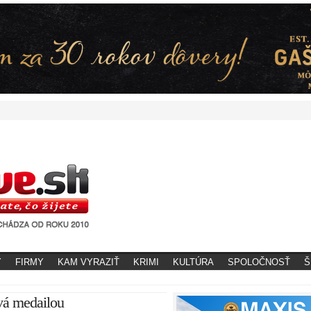
Y
FIRMY
KAM VYRAZIŤ
KRIMI
KULTÚRA
SPOLOČNOSŤ
Š
vá medailou