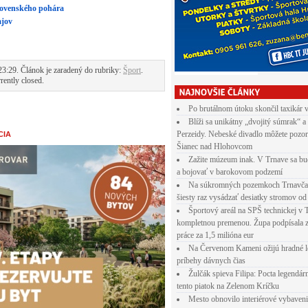
lovenského pohára
ajov
3:29. Článok je zaradený do rubriky:
Šport
.
rently closed.
Po brutálnom útoku skončil taxikár 
Blíži sa unikátny „dvojitý súmrak“ a
Perzeidy. Nebeské divadlo môžete pozor
CIA
Šianec nad Hlohovcom
Zažite múzeum inak. V Trnave sa bu
a bojovať v barokovom podzemí
Na súkromných pozemkoch Trnavča
šiesty raz vysádzať desiatky stromov od
Športový areál na SPŠ technickej v 
kompletnou premenou. Župa podpísala 
práce za 1,5 milióna eur
Na Červenom Kameni ožijú hradné l
príbehy dávnych čias
Žulčák spieva Filipa: Pocta legendá
tento piatok na Zelenom Kríčku
Mesto obnovilo interiérové vybaven