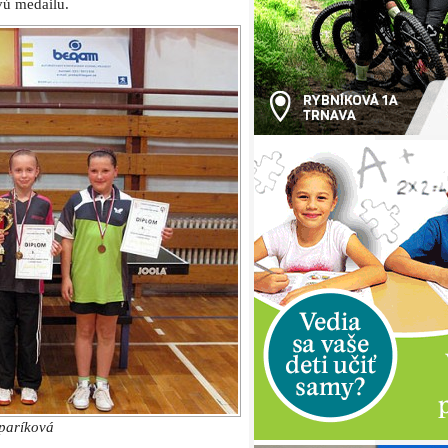
vú medailu.
paríková