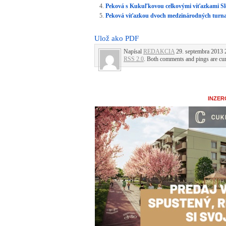
Peková s Kukuľkovou celkovými víťazkami S
Peková víťazkou dvoch medzinárodných turn
Ulož ako PDF
Napísal
REDAKCIA
29. septembra 2013 2
RSS 2.0
. Both comments and pings are cur
INZER