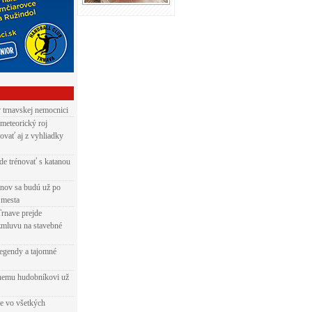
v trnavskej nemocnici
 meteorický roj
ovať aj z vyhliadky
de trénovať s katanou
nov sa budú už po
 mesta
Trnave prejde
zmluvu na stavebné
egendy a tajomné
rnemu hudobníkovi už
ie vo všetkých