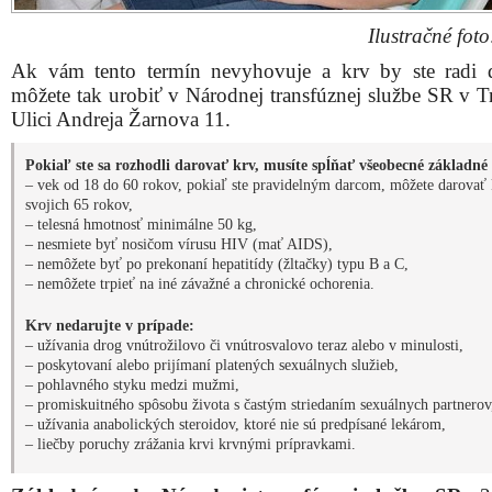
Ilustračné foto:
Ak vám tento termín nevyhovuje a krv by ste radi d
môžete tak urobiť v Národnej transfúznej službe SR v T
Ulici Andreja Žarnova 11.
Pokiaľ ste sa rozhodli darovať krv, musíte spĺňať všeobecné základné 
– vek od 18 do 60 rokov, pokiaľ ste pravidelným darcom, môžete darovať 
svojich 65 rokov,
– telesná hmotnosť minimálne 50 kg,
– nesmiete byť nosičom vírusu HIV (mať AIDS),
– nemôžete byť po prekonaní hepatitídy (žltačky) typu B a C,
– nemôžete trpieť na iné závažné a chronické ochorenia.
Krv nedarujte v prípade:
– užívania drog vnútrožilovo či vnútrosvalovo teraz alebo v minulosti,
– poskytovaní alebo prijímaní platených sexuálnych služieb,
– pohlavného styku medzi mužmi,
– promiskuitného spôsobu života s častým striedaním sexuálnych partnerov
– užívania anabolických steroidov, ktoré nie sú predpísané lekárom,
– liečby poruchy zrážania krvi krvnými prípravkami.