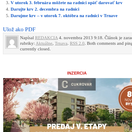
V utorok 3. februára môžete na radnici opäť darovať krv
Darujte krv 2. decembra na radnici
Darujme krv – v utorok 7. októbra na radnici v Trnave
Ulož ako PDF
Napísal
REDAKCIA
4. novembra 2013 9:18. Článok je zar
rubriky:
Aktuálne
,
Trnava
.
RSS 2.0
. Both comments and ping
currently closed.
INZERCIA