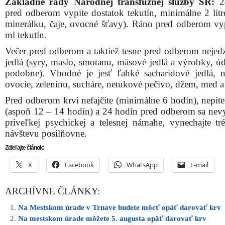
Základné rady Národnej transfúznej služby SR:
2
pred odberom vypite dostatok tekutín, minimálne 2 litr
minerálku, čaje, ovocné šťavy). Ráno pred odberom vy
ml tekutín.
Večer pred odberom a taktiež tesne pred odberom nejedz
jedlá (syry, maslo, smotanu, mäsové jedlá a výrobky, úd
podobne). Vhodné je jesť ľahké sacharidové jedlá, n
ovocie, zeleninu, sucháre, netukové pečivo, džem, med a 
Pred odberom krvi nefajčite (minimálne 6 hodín), nepite
(aspoň 12 – 14 hodín) a 24 hodín pred odberom sa nevy
priveľkej psychickej a telesnej námahe, vynechajte tr
návštevu posilňovne.
Zdieľajte článok:
X
Facebook
WhatsApp
E-mail
ARCHÍVNE ČLÁNKY:
Na Mestskom úrade v Trnave budete môcť opäť darovať krv
Na mestskom úrade môžete 5. augusta opäť darovať krv