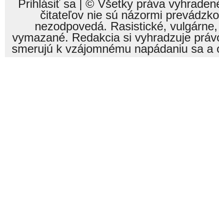
Prihlásiť sa
| © Všetky práva vyhraden
čitateľov nie sú názormi prevádzk
nezodpovedá. Rasistické, vulgárne,
vymazané. Redakcia si vyhradzuje právo
smerujú k vzájomnému napádaniu sa a o