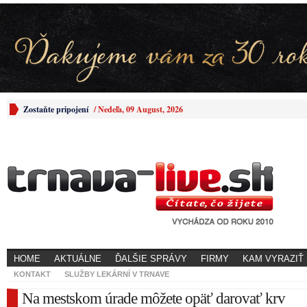
Zostaňte pripojení
/
Nedeľa, 09 August, 2026
HOME
AKTUÁLNE
ĎALŠIE SPRÁVY
FIRMY
KAM VYRAZIŤ
KONTAKT
SLUŽBY LEKÁRNÍ V TRNAVE
Na mestskom úrade môžete opäť darovať krv