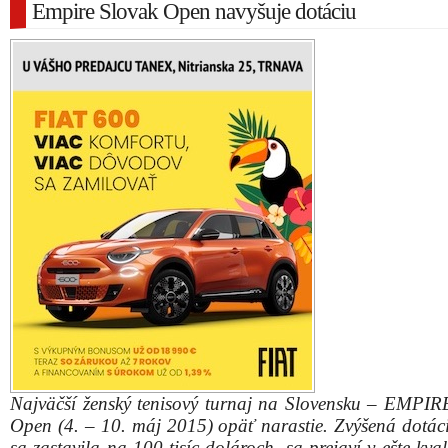
Empire Slovak Open navyšuje dotáciu
Najväčší ženský tenisový turnaj na Slovensku – EMPIR
Open (4. – 10. máj 2015) opäť narastie. Zvýšená dotáci
sa zastavila na 100-tisíc dolároch, sa prejaví v ešte kva