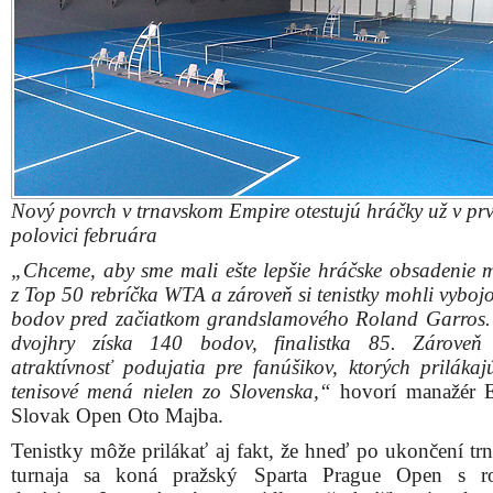
Nový povrch v trnavskom Empire otestujú hráčky už v prv
polovici februára
„Chceme, aby sme mali ešte lepšie hráčske obsadenie 
z Top 50 rebríčka WTA a zároveň si tenistky mohli vyboj
bodov pred začiatkom grandslamového Roland Garros.
dvojhry získa 140 bodov, finalistka 85. Zároveň 
atraktívnosť podujatia pre fanúšikov, ktorých priláka
tenisové mená nielen zo Slovenska,“
hovorí manažér
Slovak Open Oto Majba.
Tenistky môže prilákať aj fakt, že hneď po ukončení tr
turnaja sa koná pražský Sparta Prague Open s r