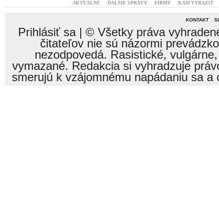
AKTUÁLNE
ĎALŠIE SPRÁVY
FIRMY
KAM VYRAZIŤ
KONTAKT
S
Prihlásiť sa
| © Všetky práva vyhraden
čitateľov nie sú názormi prevádzk
nezodpovedá. Rasistické, vulgárne,
vymazané. Redakcia si vyhradzuje právo
smerujú k vzájomnému napádaniu sa a o