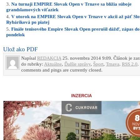
Na turnaji EMPIRE Slovak Open v Trnave sa blížia súboje
grandslamových víťaziek
V utorok na EMPIRE Slovak Open v Trnave v akcii až päť Slo
Rybáriková po piatej
Finále tenisového Empire Slovak Open prerušil dážď, zápas do
pondelok
Ulož ako PDF
Napísal
REDAKCIA
25. novembra 2014 9:09. Článok je za
do rubriky:
Aktuálne
,
Ďalšie správy
,
Šport
,
Trnava
.
RSS 2.0
.
comments and pings are currently closed.
INZERCIA