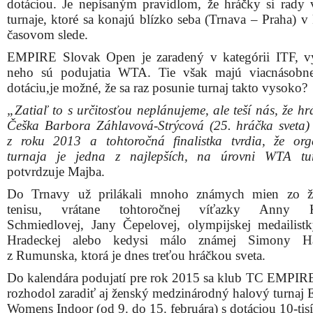
dotáciou. Je nepísaným pravidlom, že hráčky si rady 
turnaje, ktoré sa konajú blízko seba (Trnava – Praha) v
časovom slede.
EMPIRE Slovak Open je zaradený v kategórii ITF, v
neho sú podujatia WTA. Tie však majú viacnásobne
dotáciu,je možné, že sa raz posunie turnaj takto vysoko?
„Zatiaľ to s určitosťou neplánujeme, ale teší nás, že h
Češka Barbora Záhlavová-Strýcová (25. hráčka sveta) 
z roku 2013 a tohtoročná finalistka tvrdia, že org
turnaja je jedna z najlepších, na úrovni WTA tur
potvrdzuje Majba.
Do Trnavy už prilákali mnoho známych mien zo ž
tenisu, vrátane tohtoročnej víťazky Anny K
Schmiedlovej, Jany Čepelovej, olympijskej medailist
Hradeckej alebo kedysi málo známej Simony Ha
z Rumunska, ktorá je dnes treťou hráčkou sveta.
Do kalendára podujatí pre rok 2015 sa klub TC EMPIR
rozhodol zaradiť aj ženský medzinárodný halový turna
Womens Indoor (od 9. do 15. februára) s dotáciou 10-ti