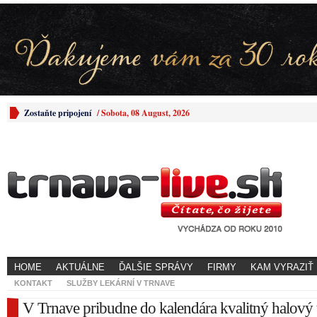
Zostaňte pripojení
/
Sobota, 08 August, 2026
HOME
AKTUÁLNE
ĎALŠIE SPRÁVY
FIRMY
KAM VYRAZIŤ
KONTAKT
SLUŽBY LEKÁRNÍ V TRNAVE
V Trnave pribudne do kalendára kvalitný halový t