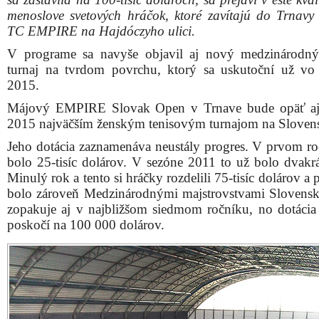
menoslove svetových hráčok, ktoré zavítajú do Trnavy
TC EMPIRE na Hajdóczyho ulici.
V programe sa navyše objavil aj nový medzinárodn
turnaj na tvrdom povrchu, ktorý sa uskutoční už vo 
2015.
Májový EMPIRE Slovak Open v Trnave bude opäť aj
2015 najväčším ženským tenisovým turnajom na Sloven
Jeho dotácia zaznamenáva neustály progres. V prvom ro
bolo 25-tisíc dolárov. V sezóne 2011 to už bolo dvakrá
Minulý rok a tento si hráčky rozdelili 75-tisíc dolárov a 
bolo zároveň Medzinárodnými majstrovstvami Slovensk
zopakuje aj v najbližšom siedmom ročníku, no dotácia
poskočí na 100 000 dolárov.