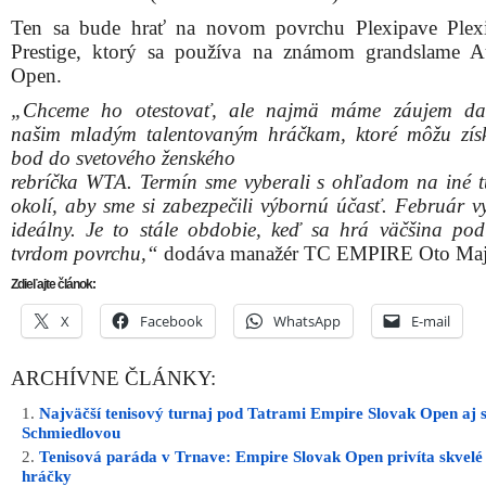
Ten sa bude hrať na novom povrchu Plexipave Plex
Prestige, ktorý sa používa na známom grandslame Au
Open.
„Chceme ho otestovať, ale najmä máme záujem da
našim mladým talentovaným hráčkam, ktoré môžu zís
bod do svetového ženského
rebríčka WTA. Termín sme vyberali s ohľadom na iné t
okolí, aby sme si zabezpečili výbornú účasť. Február vy
ideálny. Je to stále obdobie, keď sa hrá väčšina pod
tvrdom povrchu,“
dodáva manažér TC EMPIRE Oto Maj
Zdieľajte článok:
X
Facebook
WhatsApp
E-mail
ARCHÍVNE ČLÁNKY:
Najväčší tenisový turnaj pod Tatrami Empire Slovak Open aj 
Schmiedlovou
Tenisová paráda v Trnave: Empire Slovak Open privíta skvelé
hráčky