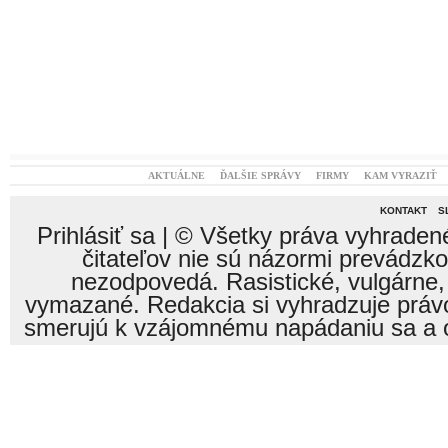
AKTUÁLNE
ĎALŠIE SPRÁVY
FIRMY
KAM VYRAZIŤ
KONTAKT
S
Prihlásiť sa
| © Všetky práva vyhraden
čitateľov nie sú názormi prevádzk
nezodpovedá. Rasistické, vulgárne,
vymazané. Redakcia si vyhradzuje právo
smerujú k vzájomnému napádaniu sa a o