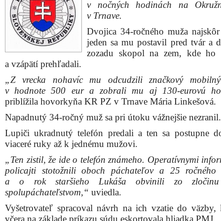
v nočných hodinách na Okružne
v Trnave.
Dvojica 34-ročného muža najskôr 
jeden sa mu postavil pred tvár a 
zozadu skopol na zem, kde ho p
a vzápätí prehľadali.
„Z vrecka nohavíc mu odcudzili značkový mobilný 
v hodnote 500 eur a zobrali mu aj 130-eurovú hot
priblížila hovorkyňa KR PZ v Trnave Mária Linkešová.
Napadnutý 34-ročný muž sa pri útoku vážnejšie nezranil.
Lupiči ukradnutý telefón predali a ten sa postupne do
viaceré ruky až k jednému mužovi.
„Ten zistil, že ide o telefón známeho. Operatívnymi inf
policajti stotožnili oboch páchateľov a 25 ročného
a o rok staršieho Lukáša obvinili zo zločinu
spolupáchateľstvom,“
uviedla.
Vyšetrovateľ spracoval návrh na ich vzatie do väzby,
včera na základe príkazu súdu eskortovala hliadka PMJ.