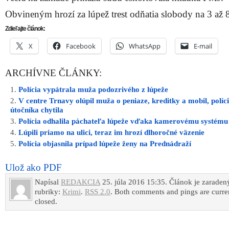
Obvineným hrozí za lúpež trest odňatia slobody na 3 až 
Zdieľajte článok:
X
Facebook
WhatsApp
E-mail
ARCHÍVNE ČLÁNKY:
Polícia vypátrala muža podozrivého z lúpeže
V centre Trnavy olúpil muža o peniaze, kreditky a mobil, políc
útočníka chytila
Polícia odhalila páchateľa lúpeže vďaka kamerovému systému
Lúpili priamo na ulici, teraz im hrozí dlhoročné väzenie
Polícia objasnila prípad lúpeže ženy na Prednádraží
Ulož ako PDF
Napísal
REDAKCIA
25. júla 2016 15:35. Článok je zaraden
rubriky:
Krimi
.
RSS 2.0
. Both comments and pings are curre
closed.