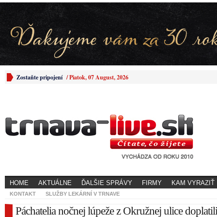
Zostaňte pripojení
/
Piatok, 07 August, 2026
HOME
AKTUÁLNE
ĎALŠIE SPRÁVY
FIRMY
KAM VYRAZIŤ
KONTAKT
SLUŽBY LEKÁRNÍ V TRNAVE
Páchatelia nočnej lúpeže z Okružnej ulice doplatil