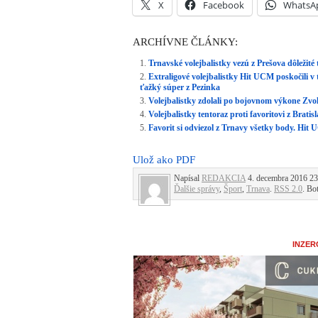
X
Facebook
WhatsA
ARCHÍVNE ČLÁNKY:
Trnavské volejbalistky vezú z Prešova dôležité 
Extraligové volejbalistky Hit UCM poskočili v 
ťažký súper z Pezinka
Volejbalistky zdolali po bojovnom výkone Zvol
Volejbalistky tentoraz proti favoritovi z Bratis
Favorit si odviezol z Trnavy všetky body. Hi
Ulož ako PDF
Napísal
REDAKCIA
4. decembra 2016 23:
Ďalšie správy
,
Šport
,
Trnava
.
RSS 2.0
. Bo
INZER