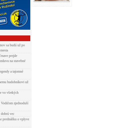
nov sa budú už po
 mesta
Trnave prejde
zmluvu na stavebné
egendy a tajomné
rnemu hudobníkovi už
ie vo všetkých
 Vodičom zjednoduší
e dobrú vec
e prednášku o vplyve