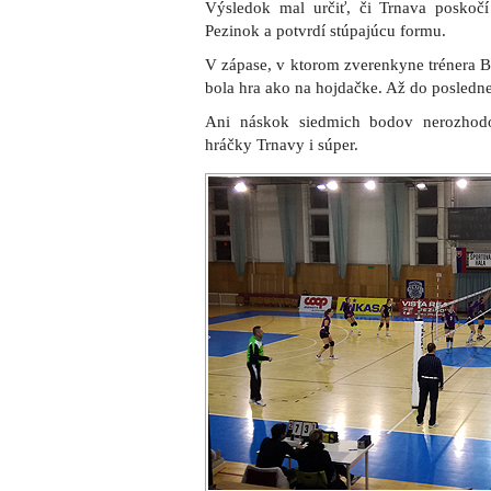
Výsledok mal určiť, či Trnava poskoč
Pezinok a potvrdí stúpajúcu formu.
V zápase, v ktorom zverenkyne trénera Be
bola hra ako na hojdačke. Až do poslednej
Ani náskok siedmich bodov nerozhodo
hráčky Trnavy i súper.