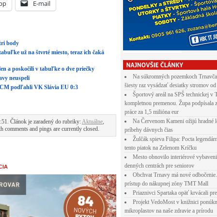
pp
E-mail
tri body
tabuľke už na štvrté miesto, teraz ich čaká
en a poskočili v tabuľke o dve priečky
Na súkromných pozemkoch Trnavča
lavy neuspeli
šiesty raz vysádzať desiatky stromov od
t UCM podľahli VK Slávia EU 0:3
Športový areál na SPŠ technickej v 
kompletnou premenou. Župa podpísala 
práce za 1,5 milióna eur
Na Červenom Kameni ožijú hradné l
51. Článok je zaradený do rubriky:
Aktuálne
,
th comments and pings are currently closed.
príbehy dávnych čias
Žulčák spieva Filipa: Pocta legendá
tento piatok na Zelenom Kríčku
Mesto obnovilo interiérové vybaven
denných centrách pre seniorov
CIA
Obchvat Trnavy má nové odbočenie.
prístup do nákupnej zóny TMT Mall
Priaznivci Spartaka opäť krvácali pr
Projekt VedoMost v knižnici ponúkn
mikroplastov na naše zdravie a prírodu