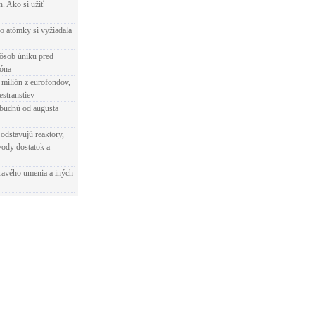
h. Ako si užiť
o atómky si vyžiadala
ôsob úniku pred
ióna
 milión z eurofondov,
estranstiev
ibudnú od augusta
odstavujú reaktory,
vody dostatok a
ravého umenia a iných