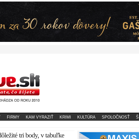
Y
FIRMY
KAM VYRAZIŤ
KRIMI
KULTÚRA
SPOLOČNOSŤ
Š
ôležité tri body, v tabuľke