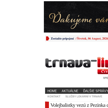
Zostaňte pripojení
/
Štvrtok, 06 August, 2026
HOME
AKTUÁLNE
ĎALŠIE SPRÁV
KONTAKT
SLUŽBY LEKÁRNÍ V TRNAVE
Volejbalistky vezú z Pezinka d