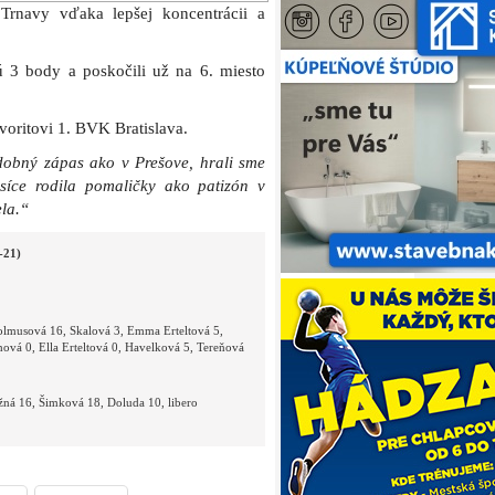
 Trnavy vďaka lepšej koncentrácii a
 3 body a poskočili už na 6. miesto
avoritovi 1. BVK Bratislava.
dobný zápas ako v Prešove, hrali sme
 síce rodila pomaličky ako patizón v
la.“
-21)
rolmusová 16, Skalová 3, Emma Erteltová 5,
hová 0, Ella Erteltová 0, Havelková 5, Tereňová
žná 16, Šimková 18, Doluda 10, libero