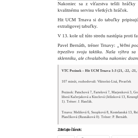
Nakoniec sa z víťazstva tešili hráčky
kvalitnému servisu všetkých hráčok.
Hit UCM Trnava si do tabuľky pripisujú
extraligovej tabuľky.
V 13. kole už túto stredu nastúpia proti f
Pavel Bernáth, tréner Trnavy:
„Veľmi po
trpezlivo svoju taktiku. Naša výhra sa
sklenníku, ale chvalabohu nakoniec dozre
VTC Pezinok – Hit UCM Trnava 1:3 (21, -22, -21, 
107 minút, rozhodovali: Viktoríni-Lisá, Pivarček
Pezinok: Patschová 7, Fartelová 7, Marjenková 3, G
liberá Kačerjaková a Kinclová (Jelínková 13, Keszeg
1). Tréner: J. Hančák.
Trnava: Melišová 6, Snopková 8, Kostelanská 13, Re
Plančíková (Rusnáková 0). Tréner: P. Bernáth.
Zdieľajte článok: