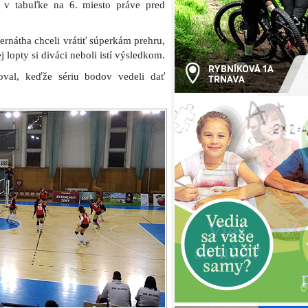
í v tabuľke na 6. miesto práve pred
rnátha chceli vrátiť súperkám prehru,
 lopty si diváci neboli istí výsledkom.
val, keďže sériu bodov vedeli dať