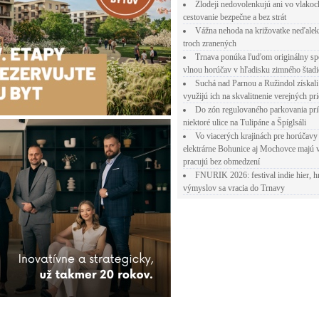
Zlodeji nedovolenkujú ani vo vlakoc
cestovanie bezpečne a bez strát
Vážna nehoda na križovatke neďalek
troch zranených
Trnava ponúka ľuďom originálny sp
vlnou horúčav v hľadisku zimného štad
Suchá nad Parnou a Ružindol získali
využijú ich na skvalitnenie verejných pri
Do zón regulovaného parkovania pr
niektoré ulice na Tulipáne a Špíglsáli
Vo viacerých krajinách pre horúčavy 
elektrárne Bohunice aj Mochovce majú 
pracujú bez obmedzení
FNURIK 2026: festival indie hier, h
výmyslov sa vracia do Trnavy