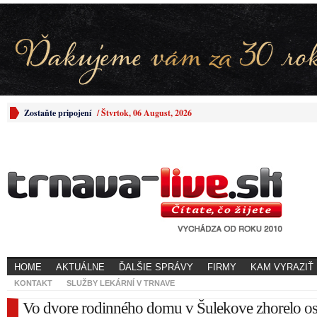
Zostaňte pripojení
/
Štvrtok, 06 August, 2026
HOME
AKTUÁLNE
ĎALŠIE SPRÁVY
FIRMY
KAM VYRAZIŤ
KONTAKT
SLUŽBY LEKÁRNÍ V TRNAVE
Vo dvore rodinného domu v Šulekove zhorelo o