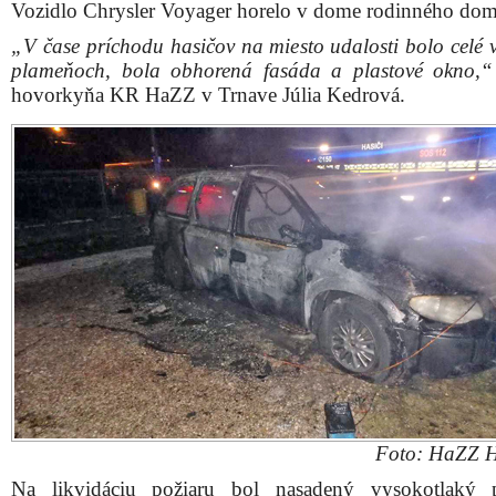
Vozidlo Chrysler Voyager horelo v dome rodinného do
„V čase príchodu hasičov na miesto udalosti bolo celé v
plameňoch, bola obhorená fasáda a plastové okno,“
hovorkyňa KR HaZZ v Trnave Júlia Kedrová.
Foto: HaZZ H
Na likvidáciu požiaru bol nasadený vysokotlaký 