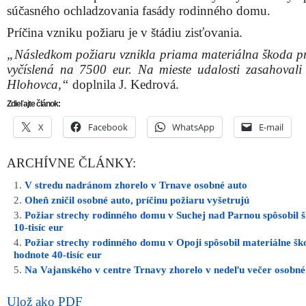
súčasného ochladzovania fasády rodinného domu.
Príčina vzniku požiaru je v štádiu zisťovania.
„Následkom požiaru vznikla priama materiálna škoda p
vyčíslená na 7500 eur. Na mieste udalosti zasahovali 
Hlohovca,“
doplnila J. Kedrová.
Zdieľajte článok:
X
Facebook
WhatsApp
E-mail
ARCHÍVNE ČLÁNKY:
V stredu nadránom zhorelo v Trnave osobné auto
Oheň zničil osobné auto, príčinu požiaru vyšetrujú
Požiar strechy rodinného domu v Suchej nad Parnou spôsobil 
10-tisíc eur
Požiar strechy rodinného domu v Opoji spôsobil materiálne šk
hodnote 40-tisíc eur
Na Vajanského v centre Trnavy zhorelo v nedeľu večer osobné
Ulož ako PDF