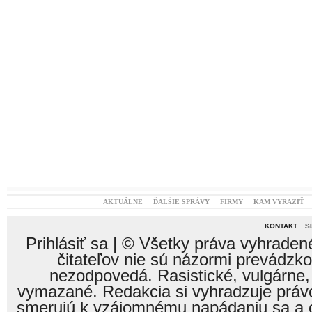
AKTUÁLNE
ĎALŠIE SPRÁVY
FIRMY
KAM VYRAZIŤ
KONTAKT
S
Prihlásiť sa
| © Všetky práva vyhraden
čitateľov nie sú názormi prevádzk
nezodpovedá. Rasistické, vulgárne,
vymazané. Redakcia si vyhradzuje právo
smerujú k vzájomnému napádaniu sa a o