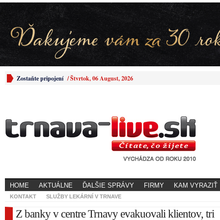
Zostaňte pripojení
/
Štvrtok, 06 August, 2026
HOME
AKTUÁLNE
ĎALŠIE SPRÁVY
FIRMY
KAM VYRAZIŤ
KONTAKT
SLUŽBY LEKÁRNÍ V TRNAVE
Z banky v centre Trnavy evakuovali klientov, tri