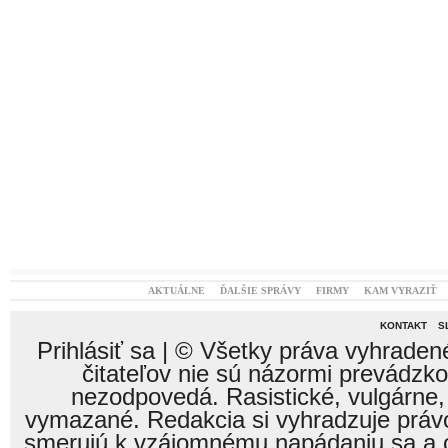
AKTUÁLNE
ĎALŠIE SPRÁVY
FIRMY
KAM VYRAZIŤ
KONTAKT
S
Prihlásiť sa
| © Všetky práva vyhraden
čitateľov nie sú názormi prevádzk
nezodpovedá. Rasistické, vulgárne,
vymazané. Redakcia si vyhradzuje právo
smerujú k vzájomnému napádaniu sa a o