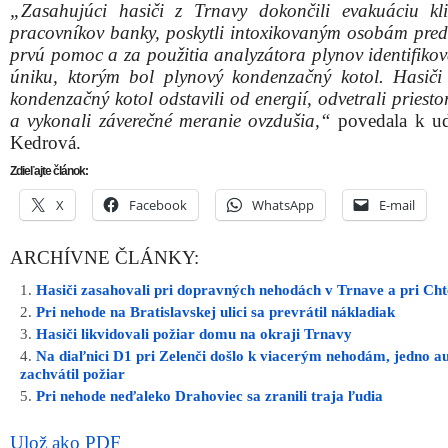
„Zasahujúci hasiči z Trnavy dokončili evakuáciu kl
pracovníkov banky, poskytli intoxikovaným osobám pred
prvú pomoc a za použitia analyzátora plynov identifikov
úniku, ktorým bol plynový kondenzačný kotol. Hasiči
kondenzačný kotol odstavili od energií, odvetrali priest
a vykonali záverečné meranie ovzdušia,“
povedala k uda
Kedrová.
Zdieľajte článok:
X
Facebook
WhatsApp
E-mail
ARCHÍVNE ČLÁNKY:
Hasiči zasahovali pri dopravných nehodách v Trnave a pri Chte
Pri nehode na Bratislavskej ulici sa prevrátil nákladiak
Hasiči likvidovali požiar domu na okraji Trnavy
Na diaľnici D1 pri Zelenči došlo k viacerým nehodám, jedno a
zachvátil požiar
Pri nehode neďaleko Drahoviec sa zranili traja ľudia
Ulož ako PDF