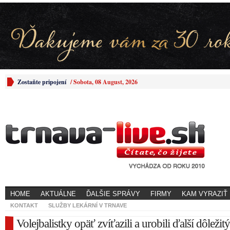
Zostaňte pripojení
/
Sobota, 08 August, 2026
HOME
AKTUÁLNE
ĎALŠIE SPRÁVY
FIRMY
KAM VYRAZIŤ
KONTAKT
SLUŽBY LEKÁRNÍ V TRNAVE
Volejbalistky opäť zvíťazili a urobili ďalší dôležit