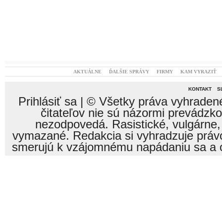
AKTUÁLNE
ĎALŠIE SPRÁVY
FIRMY
KAM VYRAZIŤ
KONTAKT
S
Prihlásiť sa
| © Všetky práva vyhraden
čitateľov nie sú názormi prevádzk
nezodpovedá. Rasistické, vulgárne,
vymazané. Redakcia si vyhradzuje právo
smerujú k vzájomnému napádaniu sa a o