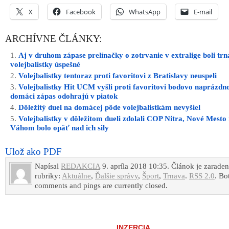
X
Facebook
WhatsApp
E-mail
ARCHÍVNE ČLÁNKY:
Aj v druhom zápase prelínačky o zotrvanie v extralige boli tr
volejbalistky úspešné
Volejbalistky tentoraz proti favoritovi z Bratislavy neuspeli
Volejbalistky Hit UCM vyšli proti favoritovi bodovo naprázdno
domáci zápas odohrajú v piatok
Dôležitý duel na domácej pôde volejbalistkám nevyšiel
Volejbalistky v dôležitom dueli zdolali COP Nitra, Nové Mesto
Váhom bolo opäť nad ich sily
Ulož ako PDF
Napísal
REDAKCIA
9. apríla 2018 10:35. Článok je zarade
rubriky:
Aktuálne
,
Ďalšie správy
,
Šport
,
Trnava
.
RSS 2.0
. Bo
comments and pings are currently closed.
INZERCIA