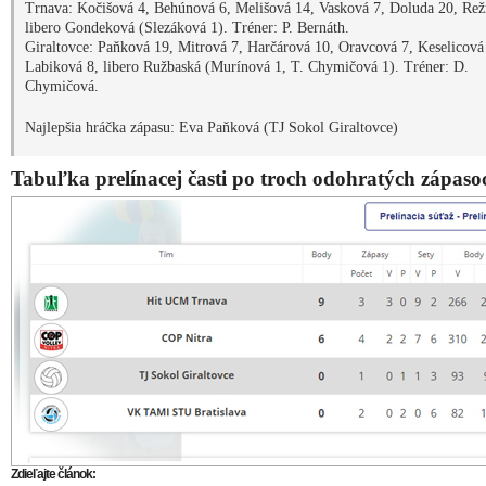
Trnava: Kočišová 4, Behúnová 6, Melišová 14, Vasková 7, Doluda 20, Rež
libero Gondeková (Slezáková 1). Tréner: P. Bernáth.
Giraltovce: Paňková 19, Mitrová 7, Harčárová 10, Oravcová 7, Keselicová
Labiková 8, libero Ružbaská (Murínová 1, T. Chymičová 1). Tréner: D.
Chymičová.
Najlepšia hráčka zápasu: Eva Paňková (TJ Sokol Giraltovce)
Tabuľka prelínacej časti po troch odohratých zápaso
Zdieľajte článok: