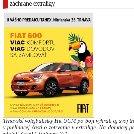
záchrane extraligy
Trnavské volejbalistky Hit UCM po boji vyhrali aj svoj tr
v prelínacej časti o zotrvanie v extralige. Na domácej 
zdolali Sokol Giraltovce 3:1.