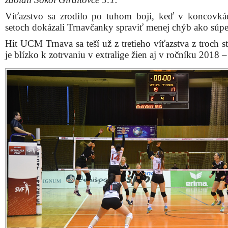
Víťazstvo sa zrodilo po tuhom boji, keď v koncovká
setoch dokázali Trnavčanky spraviť menej chýb ako súpe
Hit UCM Trnava sa teší už z tretieho víťazstva z troch st
je blízko k zotrvaniu v extralige žien aj v ročníku 2018 