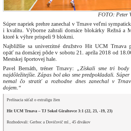
FOTO: Peter 
Súper napriek prehre zanechal v Trnave veľmi sympatic
i kvalitu. Výborne zahrali domáce blokárky Režná a M
ktoré k výhre prispeli 9 blokmi.
Najbližšie sa univerzitné družstvo Hit UCM Trnava p
opäť na domácej pôde v sobotu 21. apríla 2018 od 18.0
Mestskej športovej hale.
Pavel Bernáth, tréner Trnavy:
„Získali sme tri body
najdôležitejšie. Zápas bol ako sme predpokladali. Súper
nemal čo stratiť a rozhodne dnes zanechal v Trna
dojem.“
Prelínacia súťaž o extraligu žien
Hit UCM Trnava – TJ Sokol Giraltovce 3:1 (22, 23, -19, 23)
Rozhodovali: Gerboc a Dovičovič ml., 45 divákov