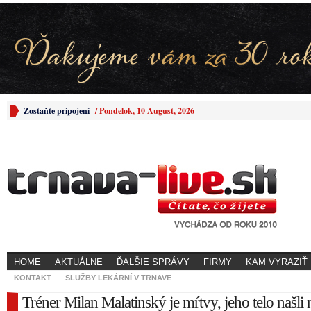
Zostaňte pripojení
/
Pondelok, 10 August, 2026
HOME
AKTUÁLNE
ĎALŠIE SPRÁVY
FIRMY
KAM VYRAZIŤ
KONTAKT
SLUŽBY LEKÁRNÍ V TRNAVE
Tréner Milan Malatinský je mŕtvy, jeho telo našli 