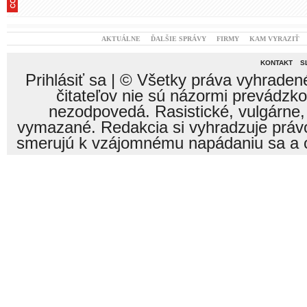
AKTUÁLNE
ĎALŠIE SPRÁVY
FIRMY
KAM VYRAZIŤ
KONTAKT
S
Prihlásiť sa
| © Všetky práva vyhraden
čitateľov nie sú názormi prevádzk
nezodpovedá. Rasistické, vulgárne,
vymazané. Redakcia si vyhradzuje právo
smerujú k vzájomnému napádaniu sa a o