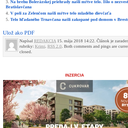
Na brehu Bolerázskej priehrady našli mŕtve telo. Išlo o nezves
Bratislavčana
V poli za Zelenčom našli mŕtve telo mladého dievčaťa
Telo hľadaného Trnavčana našli zakopané pod domom v Bres
Ulož ako PDF
Napísal
REDAKCIA
15. mája 2018 14:22. Článok je zarade
rubriky:
Krimi
.
RSS 2.0
. Both comments and pings are curre
closed.
INZERCIA