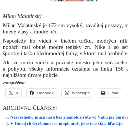
Milan Malatinský
Milan Malatinský je 172 cm vysoký, zavalitej postavy, m
hnedé vlasy a modré oči.
Naposledy ho videli v bielom tričku, modrých rifl
nohách mal obuté modré tenisky zn. Nike a so se
športovú tašku bledomodrej farby, v ktorej mal osobné v
Ak ste muža videli a poznáte miesto jeho súčasnéh
a pohybu, všetky informácie oznámte na linku 158 
najbližšom útvare polície.
Zdieľajte článok:
X
Facebook
WhatsApp
E-mail
ARCHÍVNE ČLÁNKY:
Nezvestného muža našli bez známok života vo Váhu pri Šúrov
V Horných Orešanoch sa utopil muž, jeho telo stále hľadajú