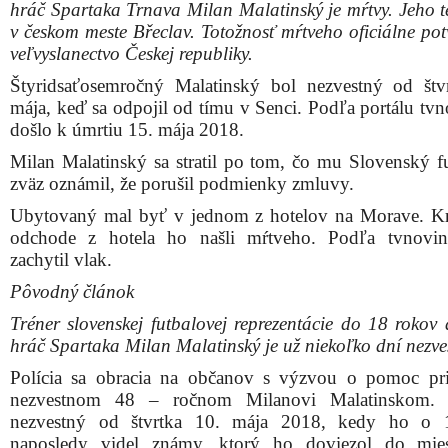
hráč Spartaka Trnava Milan Malatinský je mŕtvy. Jeho te
v českom meste Břeclav. Totožnosť mŕtveho oficiálne pot
veľvyslanectvo Českej republiky.
Štyridsaťosemročný Malatinský bol nezvestný od štv
mája, keď sa odpojil od tímu v Senci. Podľa portálu tvn
došlo k úmrtiu 15. mája 2018.
Milan Malatinský sa stratil po tom, čo mu Slovenský f
zväz oznámil, že porušil podmienky zmluvy.
Ubytovaný mal byť v jednom z hotelov na Morave. K
odchode z hotela ho našli mŕtveho. Podľa tvnovin
zachytil vlak.
Pôvodný článok
Tréner slovenskej futbalovej reprezentácie do 18 rokov 
hráč Spartaka Milan Malatinský je už niekoľko dní nezve
Polícia sa obracia na občanov s výzvou o pomoc pri
nezvestnom 48 – ročnom Milanovi Malatinskom.
nezvestný od štvrtka 10. mája 2018, kedy ho o 
naposledy videl známy, ktorý ho doviezol do mies