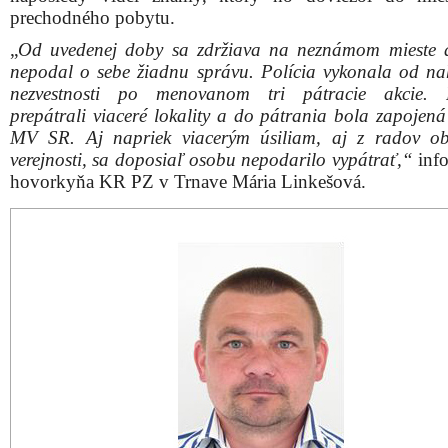
prechodného pobytu.
„
Od uvedenej doby sa zdržiava na neznámom mieste 
nepodal o sebe žiadnu správu. Polícia vykonala od na
nezvestnosti po menovanom tri pátracie akcie. Po
prepátrali viaceré lokality a do pátrania bola zapojená
MV SR. Aj napriek viacerým úsiliam, aj z radov ob
verejnosti, sa doposiaľ osobu nepodarilo vypátrať,“
inf
hovorkyňa KR PZ v Trnave Mária Linkešová.