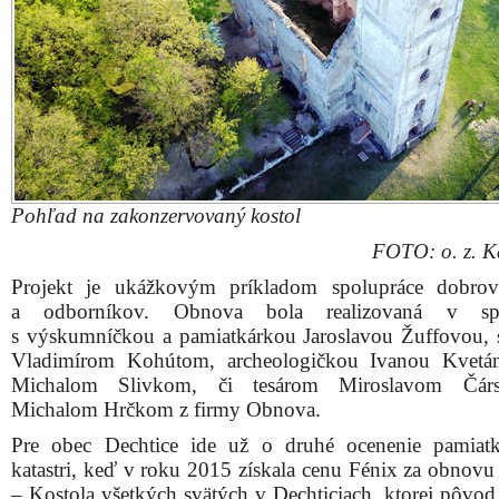
Michalom Hrčkom z firmy Obnova.
Pre obec Dechtice ide už o druhé ocenenie pamiat
katastri, keď v roku 2015 získala cenu Fénix za obnovu
– Kostola všetkých svätých v Dechticiach, ktorej pôvod 
do 12. storočia.
Rok 2018 sa nesie v duchu osláv 400. výročia založenia 
sv. Kataríny Alexandrijskej, grófom Krištofom Erdödy
manželkou Barborou Thurzovou.
Verejné oslavy pre širokú verejnosť sa konali v lete 5. j
Dňa otvorených dverí na Katarínke. Ďalšia časť osláv s
pred pár dňami, 17. novembra v historickom kaštieli v C
kde Erdödyovci žili a kde aj vydali zakladaciu listinu kláš
Týchto osláv, sa zúčastnilo viac než 120 dobrovoľní
odborníkov a pozvaných hostí. Súčasťou bola 
konferencia, ktorá zhrnula výsledky výskumov a pr
rokov realizácie projektu.
Zaujali napríklad výsledky archeologického, um
historického, geofyzikálneho, alebo antropologického 