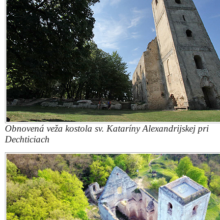
Pohľad na zakonzervovaný kostol
FOTO: o. z. K
Projekt je ukážkovým príkladom spolupráce dobrov
a odborníkov. Obnova bola realizovaná v spo
s výskumníčkou a pamiatkárkou Jaroslavou Žuffovou, 
Vladimírom Kohútom, archeologičkou Ivanou Kvetá
Michalom Slivkom, či tesárom Miroslavom Čá