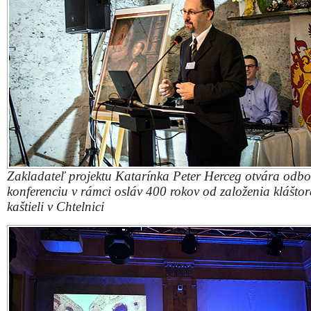
Ocenenie Fénix
FOTO: o. z. K
VIDEO
:
Zdieľajte článok: