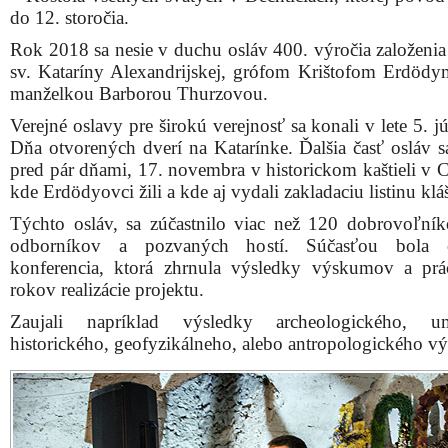
Zakladateľ projektu Katarínka Peter Herceg otvára odbo
konferenciu v rámci osláv 400 rokov od založenia kláštor
kaštieli v Chtelnici