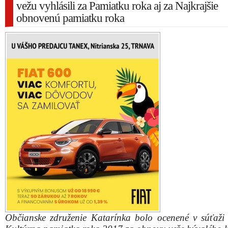
vežu vyhlásili za Pamiatku roka aj za Najkrajšie
obnovenú pamiatku roka
Občianske združenie Katarínka bolo ocenené v súťaži
Kultúrna pamiatka roka 2017 za obnovu veže bývalého k
kláštora sv. Kataríny Alexandrijskej pri Dechticiach. Zá
združenia a ich odborní spolupracovníci si 29. novem
prevzali z rúk ministerky kultúry SR ocenenie Fénix, zá
stali víťazmi hlasovania o Najkrajšiu obnovenú pamiat
organizovanú SPP a Nadáciou SPP
.
Obnova veže, ktorá bola realizovaná v rokoch 2010 – 
výnimočným počinom. Rekonštrukciu realizovali
dobrovoľníkov z celého Slovenska bez nároku na f
odmenu a čisto tradičnými technikami, ktoré použív
predkovia pri jej stavbe v rokoch 1700 – 1714.
Veža je od roku 2017 sprístupnená počas letnej se
verejnosť v sprievode vyškolených sprievodcov a 
výhľad z výšky 30 metrov na okolité lesy a vrchy
Karpát, Podunajskú nížinu, Trnavu, či netradičný p