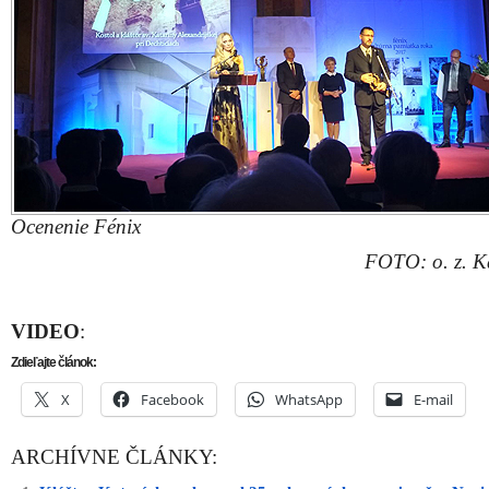
X
Facebook
WhatsApp
E-mail
ARCHÍVNE ČLÁNKY:
Kláštor Katarínka oslavoval 25 rokov záchrany aj počas Noci
zrúcanín
Tradičný Deň otvorených dverí na Katarínke sa bude niesť v 
osláv 25. výročia založenia projektu
Katarínka sa opäť zapojí do projektu Noc kostolov
Katarínku zachraňujú dobrovoľníci už 25 rokov
Katarínka pripravuje na sviatok sv. Cyrila a Metoda Deň otv
dverí
Ulož ako PDF
Napísal
REDAKCIA
1. decembra 2018 0:09. Článok je zara
rubriky:
Aktuálne
,
Ďalšie správy
,
Spoločnosť
,
Trnava
.
RSS 2
comments and pings are currently closed.
INZERCIA