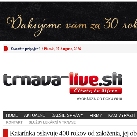
Zostaňte pripojení
/
Piatok, 07 August, 2026
HOME
AKTUÁLNE
ĎALŠIE SPRÁVY
FIRMY
KAM VYRAZIŤ
KONTAKT
SLUŽBY LEKÁRNÍ V TRNAVE
Katarínka oslavuje 400 rokov od založenia, jej 