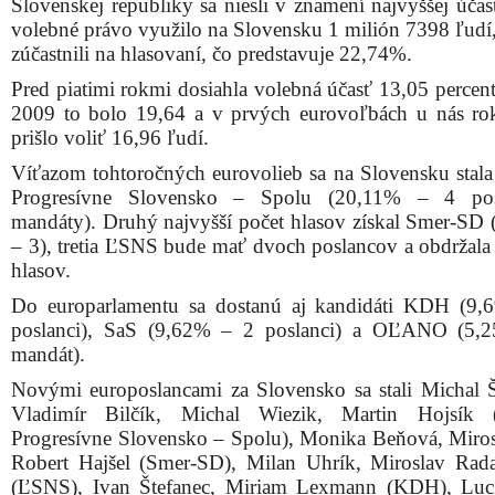
Slovenskej republiky sa niesli v znamení najvyššej účas
volebné právo využilo na Slovensku 1 milión 7398 ľudí, 
zúčastnili na hlasovaní, čo predstavuje 22,74%.
Pred piatimi rokmi dosiahla volebná účasť 13,05 percent
2009 to bolo 19,64 a v prvých eurovoľbách u nás r
prišlo voliť 16,96 ľudí.
Víťazom tohtoročných eurovolieb sa na Slovensku stala 
Progresívne Slovensko – Spolu (20,11% – 4 pos
mandáty). Druhý najvyšší počet hlasov získal Smer-SD
– 3), tretia ĽSNS bude mať dvoch poslancov a obdržal
hlasov.
Do europarlamentu sa dostanú aj kandidáti KDH (9
poslanci), SaS (9,62% – 2 poslanci) a OĽANO (5,
mandát).
Novými europoslancami za Slovensko sa stali Michal 
Vladimír Bilčík, Michal Wiezik, Martin Hojsík (k
Progresívne Slovensko – Spolu), Monika Beňová, Miros
Robert Hajšel (Smer-SD), Milan Uhrík, Miroslav Rad
(ĽSNS), Ivan Štefanec, Miriam Lexmann (KDH), Luc