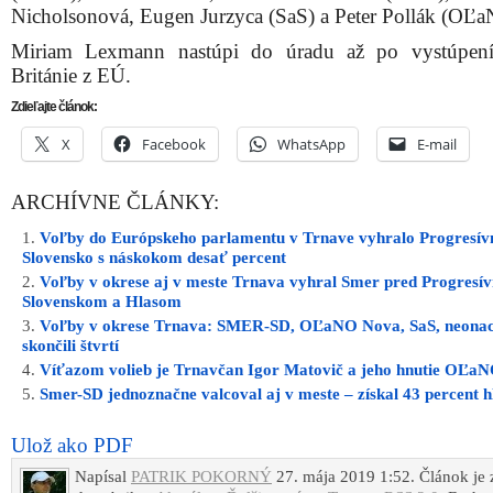
Nicholsonová, Eugen Jurzyca (SaS) a Peter Pollák (OĽa
Miriam Lexmann nastúpi do úradu až po vystúpení
Británie z EÚ.
Zdieľajte článok:
X
Facebook
WhatsApp
E-mail
ARCHÍVNE ČLÁNKY:
Voľby do Európskeho parlamentu v Trnave vyhralo Progresív
Slovensko s náskokom desať percent
Voľby v okrese aj v meste Trnava vyhral Smer pred Progresí
Slovenskom a Hlasom
Voľby v okrese Trnava: SMER-SD, OĽaNO Nova, SaS, neonaci
skončili štvrtí
Víťazom volieb je Trnavčan Igor Matovič a jeho hnutie OĽa
Smer-SD jednoznačne valcoval aj v meste – získal 43 percent h
Ulož ako PDF
Napísal
PATRIK POKORNÝ
27. mája 2019 1:52. Článok je