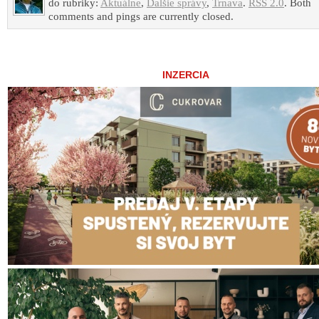
do rubriky:
Aktuálne
,
Ďalšie správy
,
Trnava
.
RSS 2.0
. Both
comments and pings are currently closed.
INZERCIA