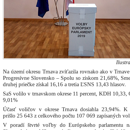
Ilustr
Na území okresu Trnava zvíťazila rovnako ako v Trnave 
Progresívne Slovensko – Spolu so ziskom 21,68%, Sm
druhej priečke získal 16,16 a tretia ĽSNS 13,43 hlasov.
SaS volilo v trnavskom okrese 11 percent, KDH 10,3
9,01%
Účasť voličov v okrese Trnava dosiahla 23,94%. K
prišlo 25 643 z celkového počtu 107 069 zapísaných vol
V poradí štvrté voľby do Európskeho parlamentu n