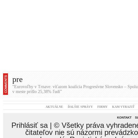
pre
“Eurovoľby v Trnave: víťazom koalícia Progresívne Slovensko – Spol
v meste prišlo 25,38% ľudí”
AKTUÁLNE
ĎALŠIE SPRÁVY
FIRMY
KAM VYRAZIŤ
KONTAKT
S
Prihlásiť sa
| © Všetky práva vyhraden
čitateľov nie sú názormi prevádzk