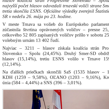
hlasov koalícia strán Progresívne Slovensko – Spol
najvyšší počet hlasov odovzdali trnavskí voliči strane S
tretia skončila ĽSNS. Oficiálne výsledky zverejnil Štatist
SR v nedeľu 26. mája po 23. hodine.
V meste Trnava sa volieb do Európskeho parlamen
zúčastnila štvrtina oprávnených voličov – presne 2
celkového 52 805 zapísaných voličov prišlo v sobotu 25
volebným urnám 13 402 ľudí.
Najviac – 3211 – hlasov získala koalícia strán Pro
Slovensko – Spolu (24,45%). Druhý Smer-SD obdrž
hlasov (15,14%), tretiu ĽSNS volilo v Trnave 15
(12,14%).
Na ďalších priečkach skončili SaS (1535 hlasov – 
KDH (1259 – 9,58%), OĽANO (1203 – 9,16%), Kre
únia (584 – 4,44%) a SNS (396 – 3,01%).