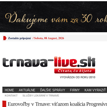
Zostaňte pripojení
/
Sobota, 08 August, 2026
HOME
AKTUÁLNE
ĎALŠIE SPRÁVY
FIRMY
KAM VYRAZIŤ
KONTAKT
SLUŽBY LEKÁRNÍ V TRNAVE
Eurovoľby v Trnave: víťazom koalícia Progresív