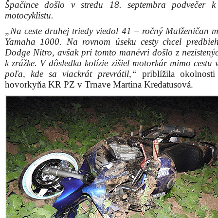
Špačince došlo v stredu 18. septembra podvečer k
motocyklistu.
„Na ceste druhej triedy viedol 41 – ročný Malženičan m
Yamaha 1000. Na rovnom úseku cesty chcel predbie
Dodge Nitro, avšak pri tomto manévri došlo z nezistenýc
k zrážke. V dôsledku kolízie zišiel motorkár mimo cestu
poľa, kde sa viackrát prevrátil,“
priblížila okolnost
hovorkyňa KR PZ v Trnave Martina Kredatusová.