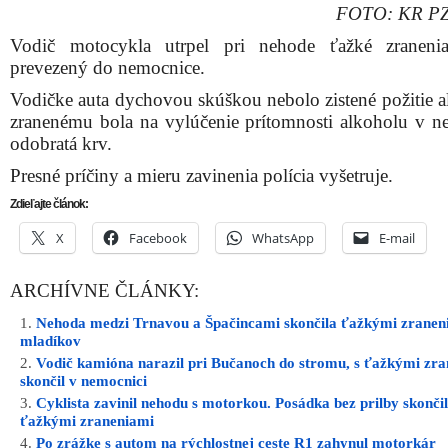
FOTO: KR PZ
Vodič motocykla utrpel pri nehode ťažké zraneni
prevezený do nemocnice.
Vodičke auta dychovou skúškou nebolo zistené požitie a
zranenému bola na vylúčenie prítomnosti alkoholu v n
odobratá krv.
Presné príčiny a mieru zavinenia polícia vyšetruje.
Zdieľajte článok:
X
Facebook
WhatsApp
E-mail
ARCHÍVNE ČLÁNKY:
Nehoda medzi Trnavou a Špačincami skončila ťažkými zranen
mladíkov
Vodič kamióna narazil pri Bučanoch do stromu, s ťažkými zr
skončil v nemocnici
Cyklista zavinil nehodu s motorkou. Posádka bez prilby skončil
ťažkými zraneniami
Po zrážke s autom na rýchlostnej ceste R1 zahynul motorkár