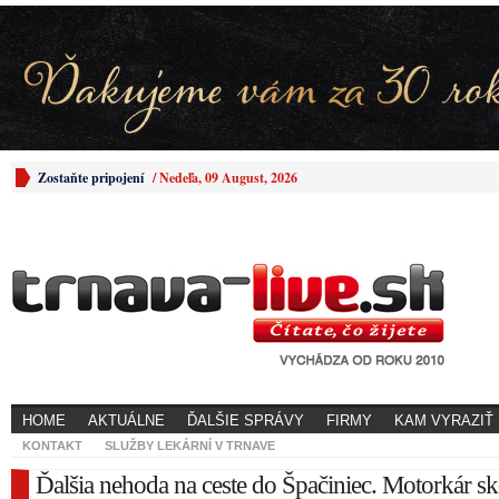
Zostaňte pripojení
/
Nedeľa, 09 August, 2026
HOME
AKTUÁLNE
ĎALŠIE SPRÁVY
FIRMY
KAM VYRAZIŤ
KONTAKT
SLUŽBY LEKÁRNÍ V TRNAVE
Ďalšia nehoda na ceste do Špačiniec. Motorkár sk