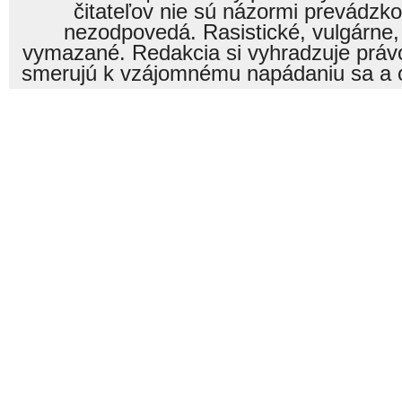
čitateľov nie sú názormi prevádzk
nezodpovedá. Rasistické, vulgárne,
vymazané. Redakcia si vyhradzuje právo
smerujú k vzájomnému napádaniu sa a o