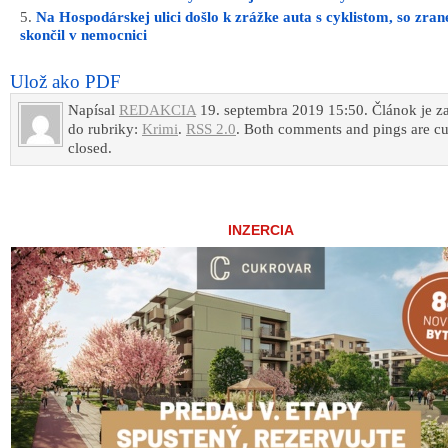
Na Hospodárskej ulici došlo k zrážke auta s cyklistom, so zra
skončil v nemocnici
Ulož ako PDF
Napísal
REDAKCIA
19. septembra 2019 15:50. Článok je z
do rubriky:
Krimi
.
RSS 2.0
. Both comments and pings are cu
closed.
INZERCIA