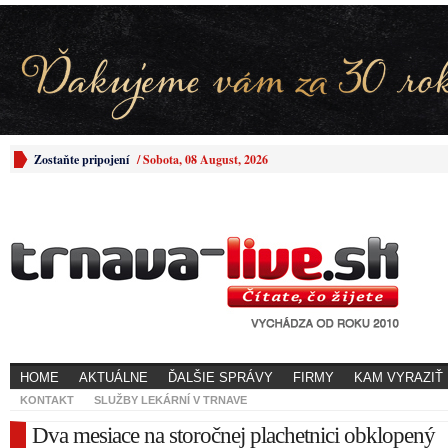
Zostaňte pripojení
/
Sobota, 08 August, 2026
HOME
AKTUÁLNE
ĎALŠIE SPRÁVY
FIRMY
KAM VYRAZIŤ
KONTAKT
SLUŽBY LEKÁRNÍ V TRNAVE
Dva mesiace na storočnej plachetnici obklopený