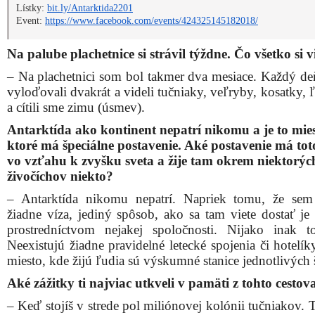
Lístky:
bit.ly/Antarktida2201
Event:
https://www.facebook.com/events/424325145182018/
Na palube plachetnice si strávil týždne. Čo všetko si v
– Na plachetnici som bol takmer dva mesiace. Každý de
vyloďovali dvakrát a videli tučniaky, veľryby, kosatky, 
a cítili sme zimu (úsmev).
Antarktída ako kontinent nepatrí nikomu a je to mies
ktoré má špeciálne postavenie. Aké postavenie má tot
vo vzťahu k zvyšku sveta a žije tam okrem niektorýc
živočíchov niekto?
– Antarktída nikomu nepatrí. Napriek tomu, že sem
žiadne víza, jediný spôsob, ako sa tam viete dostať je
prostredníctvom nejakej spoločnosti. Nijako inak t
Neexistujú žiadne pravidelné letecké spojenia či hotelík
miesto, kde žijú ľudia sú výskumné stanice jednotlivých 
Aké zážitky ti najviac utkveli v pamäti z tohto cestov
– Keď stojíš v strede pol miliónovej kolónii tučniakov. 