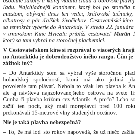
osobitné zákony a ktorej vládnu chlad a obrovské plávaj
ľadu. Najchladnejší kontinent, ktorý bol po storočia 
miestom, obývajú dnes len vedci, kráľovské tučniaky, 
albatrosy a pár ďalších živočíchov. Cestovateľské kino
sa tentokrát vyberie do Antarktídy. V stredu 22. január
v trnavskom Kine Hviezda priblíži cestovateľ
Martin N
ktorý sa tam vybral na storočnej plachetnici.
V Cestovateľskom kine si rozprával o viacerých kraj
no Antarktída je dobrodružstvo iného rangu. Čím je 
zážitok iný?
– Do Antarktídy som sa vybral vyše storočnou plac
holandskej spoločnosti, ktorá má ako jediná plac
povolenie tam plávať. Nebola to však len plavba k Ant
ale aj návšteva najizolovanejšieho ostrova na svete Tr
Cunha či plavba krížom cez Atlantik. A prečo? Lebo s
zažiť ten pocit, aký mali moreplavci pred 100 ro
prekonávali 15-metrové vlny studených oceánov.
Nie je taká plavba nebezpečná?
– To, že má loď sto rokov napovedá, že už niečo zažila