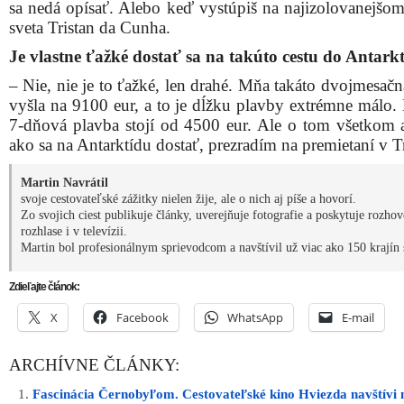
sa nedá opísať. Alebo keď vystúpiš na najizolovanejšom
sveta Tristan da Cunha.
Je vlastne ťažké dostať sa na takúto cestu do Antark
– Nie, nie je to ťažké, len drahé. Mňa takáto dvojmesač
vyšla na 9100 eur, a to je dĺžku plavby extrémne málo.
7-dňová plavba stojí od 4500 eur. Ale o tom všetkom 
ako sa na Antarktídu dostať, prezradím na premietaní v T
Martin Navrátil
svoje cestovateľské zážitky nielen žije, ale o nich aj píše a hovorí.
Zo svojich ciest publikuje články, uverejňuje fotografie a poskytuje rozho
rozhlase i v televízii.
Martin bol profesionálnym sprievodcom a navštívil už viac ako 150 krajín 
Zdieľajte článok:
X
Facebook
WhatsApp
E-mail
ARCHÍVNE ČLÁNKY:
Fascinácia Černobyľom. Cestovateľské kino Hviezda navštívi