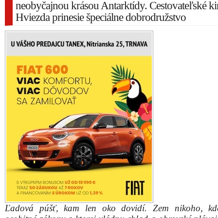
neobyčajnou krásou Antarktídy. Cestovateľské k
Hviezda prinesie špeciálne dobrodružstvo
Ľadová púšť, kam len oko dovidí. Zem nikoho, kde