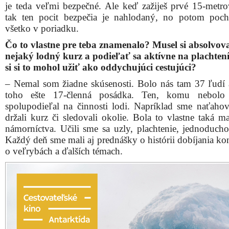
je teda veľmi bezpečné. Ale keď zažiješ prvé 15-metro
tak ten pocit bezpečia je nahlodaný, no potom poch
všetko v poriadku.
Čo to vlastne pre teba znamenalo? Musel si absolvov
nejaký lodný kurz a podieľať sa aktívne na plachtení
si si to mohol užiť ako oddychujúci cestujúci?
– Nemal som žiadne skúsenosti. Bolo nás tam 37 ľudí
toho ešte 17-členná posádka. Ten, komu nebolo 
spolupodieľal na činnosti lodi. Napríklad sme naťahova
držali kurz či sledovali okolie. Bola to vlastne taká m
námorníctva. Učili sme sa uzly, plachtenie, jednoducho
Každý deň sme mali aj prednášky o histórii dobíjania ko
o veľrybách a ďalších témach.