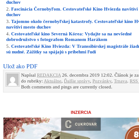
duchov
Fascinácia Černobyľom. Cestovateľské Kino Hviezda navštívi
duchov
Tajomno okolo černobyľskej katastrofy. Cestovateľské kino H
navštívi mesto duchov
Cestovateľské kino Severná Kórea: Vydajte sa na nevšedné
dobrodružstvo s fotografom Romanom Harákom
Cestovateľské Kino Hviezda: V Transsibírskej magistrále žiadn
sú nudné. Zážitky sa spájajú s príbehmi ľudí
Ulož ako PDF
Napísal
REDAKCIA
26. decembra 2019 12:02. Článok je z
do rubriky:
Aktuálne
,
Ďalšie správy
,
Pozvánky
,
Trnava
.
RSS 
Both comments and pings are currently closed.
INZERCIA