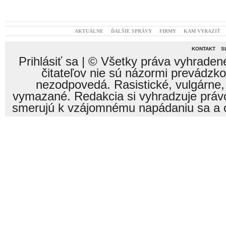
AKTUÁLNE
ĎALŠIE SPRÁVY
FIRMY
KAM VYRAZIŤ
KONTAKT
S
Prihlásiť sa
| © Všetky práva vyhraden
čitateľov nie sú názormi prevádzk
nezodpovedá. Rasistické, vulgárne,
vymazané. Redakcia si vyhradzuje právo
smerujú k vzájomnému napádaniu sa a o