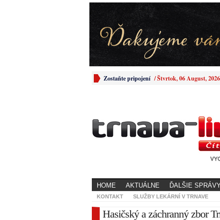
Zostaňte pripojení
/
Štvrtok, 06 August, 2026
HOME
AKTUÁLNE
ĎALŠIE SPRÁV
KONTAKT
SLUŽBY LEKÁRNÍ V TRNAVE
Hasičský a záchranný zbor Tr