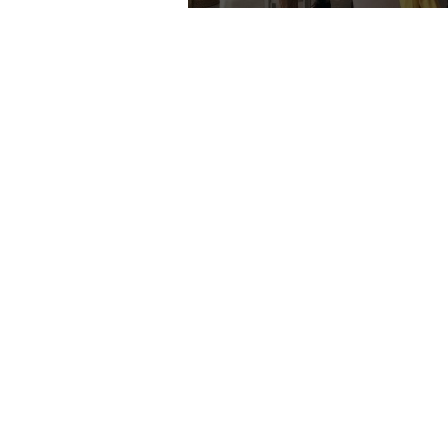
AKTUÁLNE
ĎALŠIE S
Prihlásiť sa
| © Všetky práva vyhradené.
trnava-live.sk
I 
a príspevky mimo témy článku budú vymazané. Redakcia 