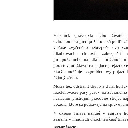
vozidlá, ktoré sa používajú na spravovan
V okrese Trnava panujú v auguste h
zasiahla v minulých dňoch len časť trnav
Zdieľajte článok:
X
Facebook
WhatsA
ARCHÍVNE ČLÁNKY:
V trnavskom regióne platí čas zvýšeného nebe
Pre dlhodobé sucho vyhlásili hasiči čas zvýše
Na lesných pozemkoch v trnavskom regióne pla
Pre vysoké teploty platí na lesných pozemkoc
vzniku požiarov
Pre vysoké teploty platí na lesných pozemkoc
vzniku požiarov
Ulož ako PDF
Napísal
REDAKCIA
13. augusta 2020 7:1
Ďalšie správy
,
Trnava
.
RSS 2.0
. Both comm