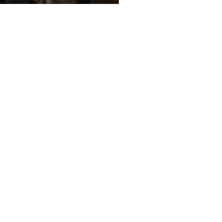
PRÁVY
FIRMY
KAM VYRAZIŤ
KRIMI
KULTÚRA
SPOLOČNOSŤ
ŠPORT
VID
KONTAKT
SLUŽBY LEKÁRNÍ V TRNAVE
RSS
Názory vyslovené v diskusiách čitateľov nie sú názormi prevádzkovateľa webu, a ten za obsah týc
si vyhradzuje právo na zastavenie diskusie v prípade, že komentáre smerujú k vzájomnému nap
osôb.