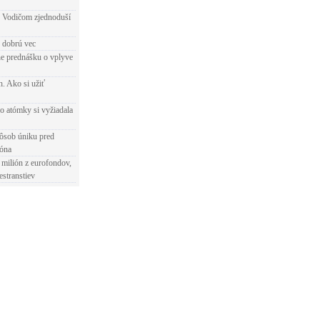
 Vodičom zjednoduší
e dobrú vec
e prednášku o vplyve
h. Ako si užiť
o atómky si vyžiadala
ôsob úniku pred
ióna
 milión z eurofondov,
estranstiev