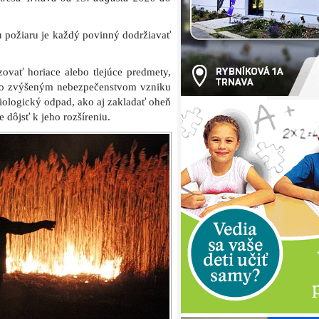
Ilustračné foto
ia lesných pozemkov v súvislosti s
kona o ochrane pred požiarmi povinní
iku požiaru zabezpečovať v lesoch
umiestnenie potrebného množstva
este v závislosti od plochy lesných
 cesty, zvážnice a zdroje vody v stave,
sičských jednotiek a ich využitie na
ý odapd z blízkosti objektov, vytvoriť
šírenia požiaru a vybaviť prenosnými
príklad lesné kolesové traktory a iné