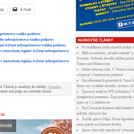
CIA
Po brutálnom útoku skončil taxikár 
Blíži sa unikátny „dvojitý súmrak“ a
Perzeidy. Nebeské divadlo môžete pozor
Šianec nad Hlohovcom
Zažite múzeum inak. V Trnave sa bu
a bojovať v barokovom podzemí
Na súkromných pozemkoch Trnavča
šiesty raz vysádzať desiatky stromov od
Športový areál na SPŠ technickej v 
kompletnou premenou. Župa podpísala 
práce za 1,5 milióna eur
Na Červenom Kameni ožijú hradné l
príbehy dávnych čias
Žulčák spieva Filipa: Pocta legendá
tento piatok na Zelenom Kríčku
Mesto obnovilo interiérové vybaven