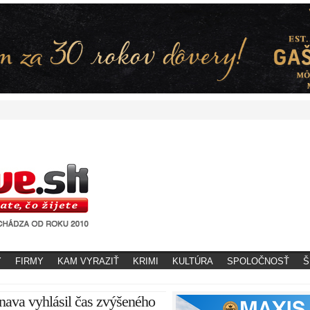
Y
FIRMY
KAM VYRAZIŤ
KRIMI
KULTÚRA
SPOLOČNOSŤ
Š
nava vyhlásil čas zvýšeného