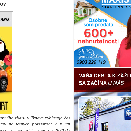
rov
ranného zboru v Trnave vyhlasuje čas
iarov na lesných pozemkoch a v ich
resu Trnava od 13. augusta 2020 do
 požiaru je každý povinný dodržiavať
ovať horiace alebo tlejúce predmety,
 so zvýšeným nebezpečenstvom vzniku
biologický odpad, ako aj zakladať oheň
 dôjsť k jeho rozšíreniu.