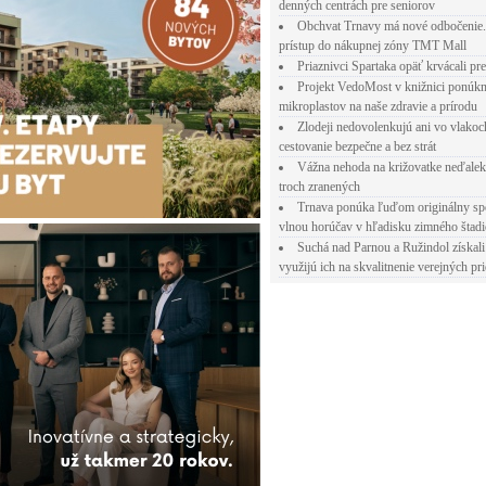
denných centrách pre seniorov
Obchvat Trnavy má nové odbočenie.
prístup do nákupnej zóny TMT Mall
Priaznivci Spartaka opäť krvácali pr
Projekt VedoMost v knižnici ponúkn
mikroplastov na naše zdravie a prírodu
Zlodeji nedovolenkujú ani vo vlakoc
cestovanie bezpečne a bez strát
Vážna nehoda na križovatke neďalek
troch zranených
Trnava ponúka ľuďom originálny sp
vlnou horúčav v hľadisku zimného štad
Suchá nad Parnou a Ružindol získali
využijú ich na skvalitnenie verejných pri