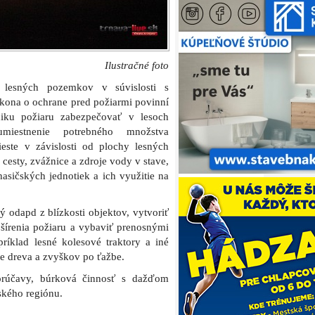
ie dreva a zvyškov po ťažbe.
orúčavy, búrková činnosť s dažďom
ského regiónu.
pp
E-mail
zpečenstva vzniku požiarov
ného nebezpečenstva vzniku požiarov
tí zvýšené nebezpečenstvo vzniku požiarov
h v trnavskom regióne zvýšené nebezpečenstvo
h v trnavskom regióne zvýšené nebezpečenstvo
4. Článok je zaradený do rubriky:
Aktuálne
,
ents and pings are currently closed.