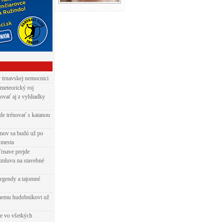
v trnavskej nemocnici
 meteorický roj
ovať aj z vyhliadky
de trénovať s katanou
nov sa budú už po
 mesta
Trnave prejde
zmluvu na stavebné
egendy a tajomné
rnemu hudobníkovi už
ie vo všetkých