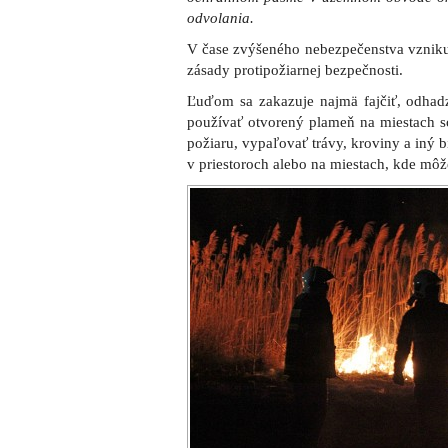
Vlastníci, správcovia alebo užívatel
ochranou lesa pred požiarom sú podľa zá
v čase zvýšeného nebezpečenstva vzn
hliadkovaciu činnosť, zabezpečiť 
protipožiarneho náradia na určenom mi
porastov, udržiavať existujúce prejazdové
ktorý umožňuje bezproblémový príjazd ha
účinný zásah.
Musia tiež odstrániť drevo a ďalší horľav
rozčleňovacie pásy pásov na zabránenie 
hasiacimi prístrojmi pracovné stroje, na