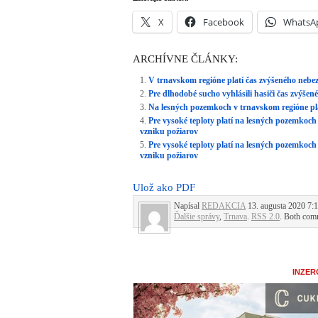
INZER