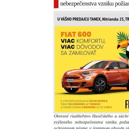
nebezpečenstva vzniku požia
Okresné riaditeľstvo Hasičského a zách
zvýšeného nebezpečenstva vzniku pož
ochrannom pásme v územnom obvode ok
odvolania.
V čase zvýšeného nebezpečenstva vzniku
zásady protipožiarnej bezpečnosti.
Ľuďom sa zakazuje najmä fajčiť, odhadz
používať otvorený plameň na miestach
požiaru, vypaľovať trávy, kroviny a iný 
v priestoroch alebo na miestach, kde môže