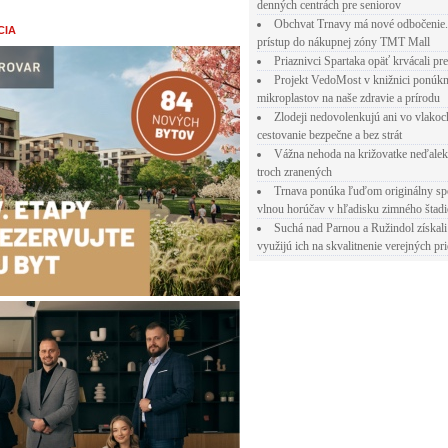
denných centrách pre seniorov
Obchvat Trnavy má nové odbočenie.
CIA
prístup do nákupnej zóny TMT Mall
Priaznivci Spartaka opäť krvácali pr
Projekt VedoMost v knižnici ponúkn
mikroplastov na naše zdravie a prírodu
Zlodeji nedovolenkujú ani vo vlakoc
cestovanie bezpečne a bez strát
Vážna nehoda na križovatke neďalek
troch zranených
Trnava ponúka ľuďom originálny sp
vlnou horúčav v hľadisku zimného štad
Suchá nad Parnou a Ružindol získali
využijú ich na skvalitnenie verejných pri