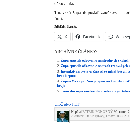
očkovania.
Trnavská župa doposiaľ zaočkovala poča
ľudí.
Zdieľajte článok:
X
Facebook
WhatsA
ARCHÍVNE ČLÁNKY:
Župa spustila očkovanie na stredných školách
Župa spustila očkovanie na troch trnavských 
Interaktívna výstava Zmysel to má aj bez zmys
hendikepom
Župan Viskupič: Sme pripravení koordinovať
kraja
Trnavská župa zaočkovala v sobotu vyše 4-tisí
Ulož ako PDF
Napísal
PATRIK POKORNÝ
30. marca 2
Aktuálne
,
Ďalšie správy
,
Trnava
.
RSS 2.0
.