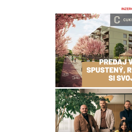
INZER