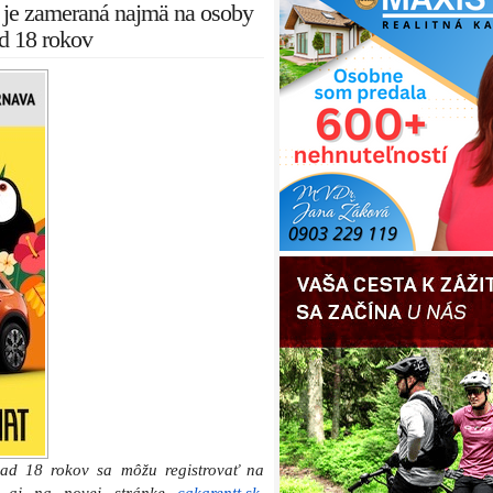
e je zameraná najmä na osoby
d 18 rokov
nad 18 rokov sa môžu registrovať na