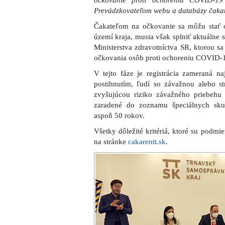
očkovanie proti ochoreniu COVID-1
Prevádzkovateľom webu a databázy čakat
Čakateľom na očkovanie sa môžu stať o
území kraja, musia však splniť aktuálne
Ministerstva zdravotníctva SR, ktorou sa
očkovania osôb proti ochoreniu COVID-
V tejto fáze je registrácia zameraná
postihnutím, ľudí so závažnou alebo 
zvyšujúcou riziko závažného priebeh
zaradené do zoznamu špeciálnych sku
aspoň 50 rokov.
Všetky dôležité kritériá, ktoré su podmi
na stránke
cakarentt.sk
.