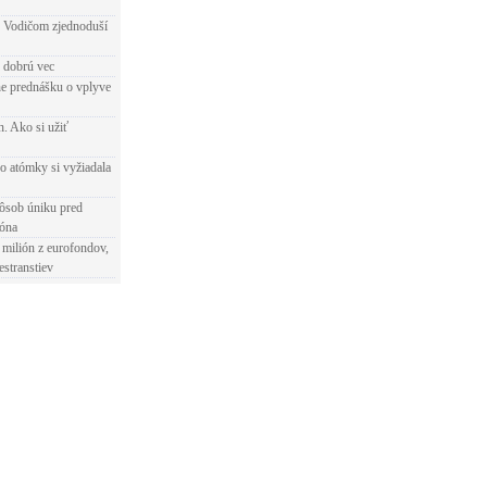
 Vodičom zjednoduší
e dobrú vec
e prednášku o vplyve
h. Ako si užiť
o atómky si vyžiadala
ôsob úniku pred
ióna
 milión z eurofondov,
estranstiev