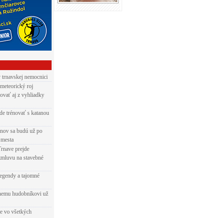
v trnavskej nemocnici
 meteorický roj
ovať aj z vyhliadky
de trénovať s katanou
nov sa budú už po
 mesta
Trnave prejde
zmluvu na stavebné
egendy a tajomné
rnemu hudobníkovi už
ie vo všetkých