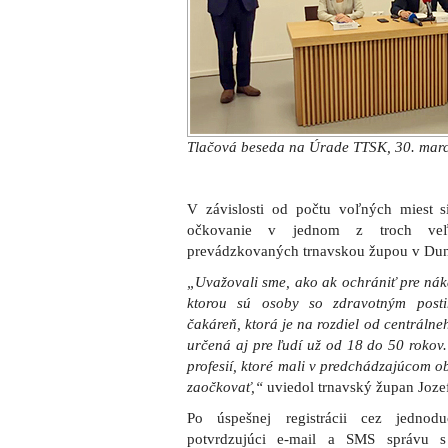
Tlačová beseda na Úrade TTSK, 30. mar
V závislosti od počtu voľných miest si
očkovanie v jednom z troch veľko
prevádzkovaných trnavskou župou v Dunaj
„Uvažovali sme, ako ak ochrániť pre náka
ktorou sú osoby so zdravotným postih
čakáreň, ktorá je na rozdiel od centráln
určená aj pre ľudí už od 18 do 50 rokov.
profesií, ktoré mali v predchádzajúcom ob
zaočkovať,“
uviedol trnavský župan Jozef
Po úspešnej registrácii cez jednodu
potvrdzujúci e-mail a SMS správu 