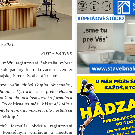
ca 2021
FOTO: FB TTSK
 môžu registrovaní čakatelia vybrať
kapacitných očkovacích centier
skej Strede, Skalici a Trnave.
zou veľmi citlivú skupinu obyvateľov,
nutím. Vytvorili sme preto vlastnú
eho štátneho prihlasovacieho formulára
 Do čakárne sa môžu hlásiť aj ľudia z
dobí nárok na vakcínu, ale nestihli sa
 Viskupič.
chý formulár obdržia registrovaní
s konkrétnym termínom a miestom