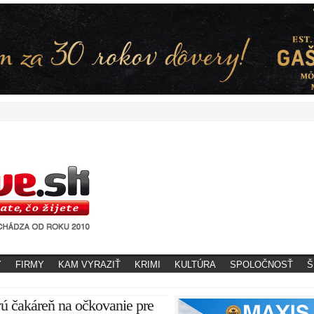
Y
FIRMY
KAM VYRAZIŤ
KRIMI
KULTÚRA
SPOLOČNOSŤ
Š
ú čakáreň na očkovanie pre