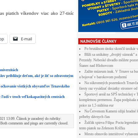
s piatich víkendov viac ako 27-tisíc
pp
E-mail
Po brutálnom útoku skončil taxikár 
Blíži sa unikátny „dvojitý súmrak“ a
Perzeidy. Nebeské divadlo môžete pozor
Šianec nad Hlohovcom
univerzitách
Zažite múzeum inak. V Trnave sa bu
lov približuje deťom, aké je žiť so zdravotným
a bojovať v barokovom podzemí
Na súkromných pozemkoch Trnavča
 očkovanie všetkých obyvateľov Trnavského
šiesty raz vysádzať desiatky stromov od
Športový areál na SPŠ technickej v 
c ľudí v troch veľkokapacitných centrách
kompletnou premenou. Župa podpísala 
práce za 1,5 milióna eur
Na Červenom Kameni ožijú hradné l
príbehy dávnych čias
021 13:09. Článok je zaradený do rubriky:
Žulčák spieva Filipa: Pocta legendá
 Both comments and pings are currently closed.
tento piatok na Zelenom Kríčku
Mesto obnovilo interiérové vybaven