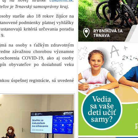
9 aj na novej stránke
cakarentt.sk
.
eľov je Trnavský samosprávny kraj.
soby staršie ako 18 rokov žijúce na
 stanovené podmienky platnej vyhlášky
 ustanovujú kritériá určovania poradia
19.
 najmä na osoby s ťažkým zdravotným
stredne závažnou chorobou významne
u ochorenia COVID-19, ako aj osoby
pín obyvateľov po dosiahnutí veku
enkou úspešnej registrácie, sú uvedené