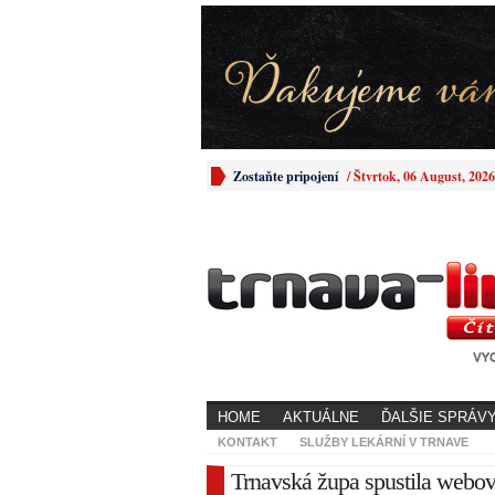
Zostaňte pripojení
/
Štvrtok, 06 August, 2026
HOME
AKTUÁLNE
ĎALŠIE SPRÁV
KONTAKT
SLUŽBY LEKÁRNÍ V TRNAVE
Trnavská župa spustila webov