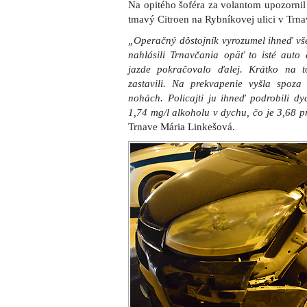
Na opitého šoféra za volantom upozornil 
tmavý Citroen na Rybníkovej ulici v Trna
„Operačný dôstojník vyrozumel ihneď vše
nahlásili Trnavčania opäť to isté aut
jazde pokračovalo ďalej. Krátko na t
zastavili. Na prekvapenie vyšla spoza
nohách. Policajti ju ihneď podrobili dyc
1,74 mg/l alkoholu v dychu, čo je 3,68 p
Trnave Mária Linkešová.