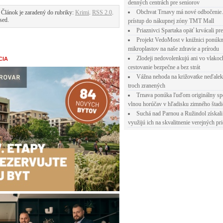
denných centrách pre seniorov
Obchvat Trnavy má nové odbočenie.
 Článok je zaradený do rubriky:
Krimi
.
RSS 2.0
.
sed.
prístup do nákupnej zóny TMT Mall
Priaznivci Spartaka opäť krvácali pr
Projekt VedoMost v knižnici ponúkn
mikroplastov na naše zdravie a prírodu
Zlodeji nedovolenkujú ani vo vlakoc
CIA
cestovanie bezpečne a bez strát
Vážna nehoda na križovatke neďalek
troch zranených
Trnava ponúka ľuďom originálny sp
vlnou horúčav v hľadisku zimného štad
Suchá nad Parnou a Ružindol získali
využijú ich na skvalitnenie verejných pri