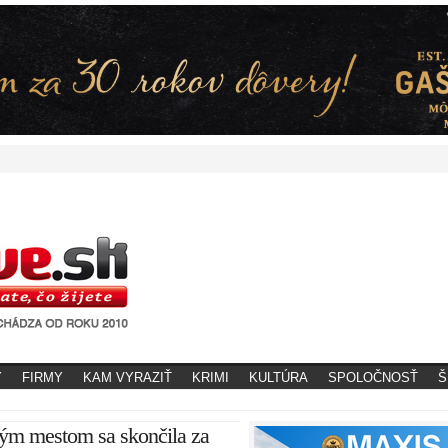
Y
FIRMY
KAM VYRAZIŤ
KRIMI
KULTÚRA
SPOLOČNOSŤ
Š
ným mestom sa skončila za