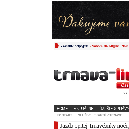
Zostaňte pripojení
/
Sobota, 08 August, 2026
HOME
AKTUÁLNE
ĎALŠIE SPRÁV
KONTAKT
SLUŽBY LEKÁRNÍ V TRNAVE
Jazda opitej Trnavčanky noč