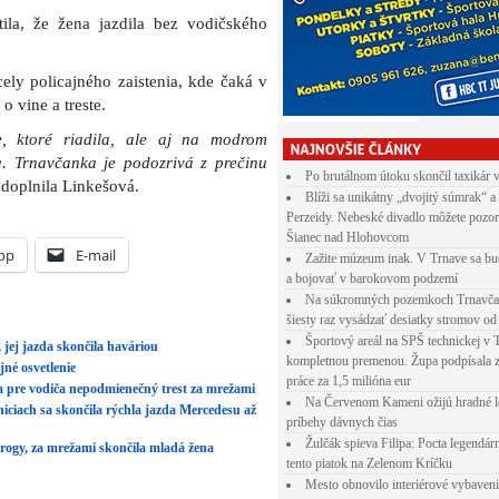
tila, že žena jazdila bez vodičského
 cely policajného zaistenia, kde čaká v
o vine a treste.
e, ktoré riadila, ale aj na modrom
. Trnavčanka je podozrivá z prečinu
Po brutálnom útoku skončil taxikár 
doplnila Linkešová.
Blíži sa unikátny „dvojitý súmrak“ a
Perzeidy. Nebeské divadlo môžete pozor
Šianec nad Hlohovcom
pp
E-mail
Zažite múzeum inak. V Trnave sa bu
a bojovať v barokovom podzemí
Na súkromných pozemkoch Trnavča
šiesty raz vysádzať desiatky stromov od
Športový areál na SPŠ technickej v 
 jej jazda skončila haváriou
kompletnou premenou. Župa podpísala 
jné osvetlenie
práce za 1,5 milióna eur
a pre vodiča nepodmienečný trest za mrežami
Na Červenom Kameni ožijú hradné l
ciach sa skončila rýchla jazda Mercedesu až
príbehy dávnych čias
Žulčák spieva Filipa: Pocta legendá
drogy, za mrežami skončila mladá žena
tento piatok na Zelenom Kríčku
Mesto obnovilo interiérové vybaven