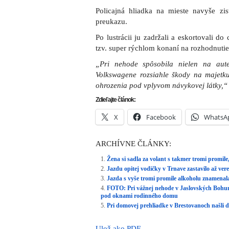
Policajná hliadka na mieste navyše zis
preukazu.
Po lustrácii ju zadržali a eskortovali do
tzv. super rýchlom konaní na rozhodnutie 
„Pri nehode spôsobila nielen na aut
Volkswagene rozsiahle škody na majetku
ohrozenia pod vplyvom návykovej látky,“
Zdieľajte článok:
X
Facebook
WhatsA
ARCHÍVNE ČLÁNKY:
Žena si sadla za volant s takmer tromi promile,
Jazdu opitej vodičky v Trnave zastavilo až vere
Jazda s vyše tromi promile alkoholu znamenal
FOTO: Pri vážnej nehode v Jaslovských Bohuni
pod oknami rodinného domu
Pri domovej prehliadke v Brestovanoch našli 
Ulož ako PDF