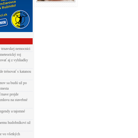
v trnavskej nemocnici
 meteorický roj
ovať aj z vyhliadky
de trénovať s katanou
nov sa budú už po
 mesta
Trnave prejde
zmluvu na stavebné
egendy a tajomné
rnemu hudobníkovi už
ie vo všetkých