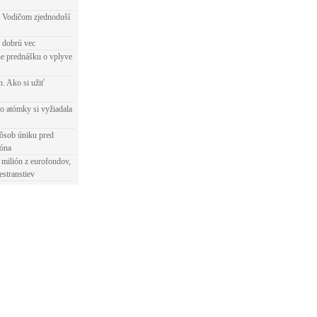
 Vodičom zjednoduší
e dobrú vec
e prednášku o vplyve
h. Ako si užiť
o atómky si vyžiadala
ôsob úniku pred
ióna
 milión z eurofondov,
estranstiev