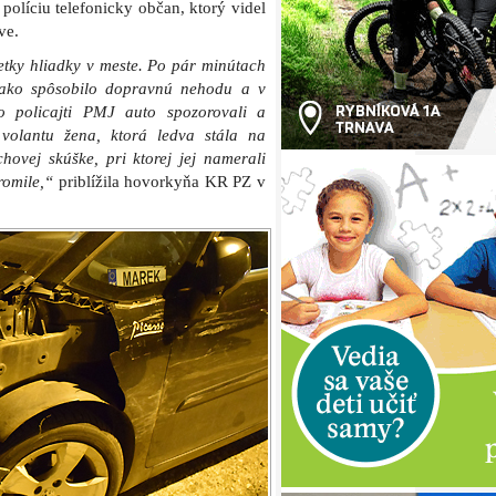
políciu telefonicky občan, ktorý videl
ve.
tky hliadky v meste. Po pár minútach
o ako spôsobilo dopravnú nehodu a v
o policajti PMJ auto spozorovali a
 volantu žena, ktorá ledva stála na
hovej skúške, pri ktorej jej namerali
romile,“
priblížila hovorkyňa KR PZ v