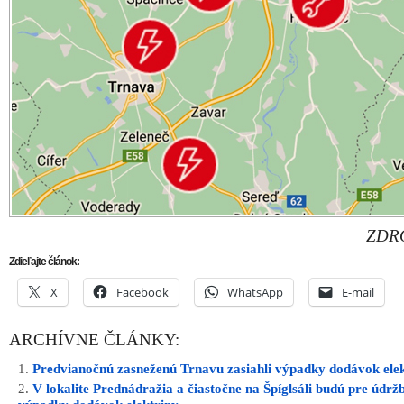
ZDRO
Zdieľajte článok:
X
Facebook
WhatsApp
E-mail
ARCHÍVNE ČLÁNKY:
Predvianočnú zasneženú Trnavu zasiahli výpadky dodávok ele
V lokalite Prednádražia a čiastočne na Špíglsáli budú pre údrž