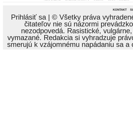
KONTAKT
S
Prihlásiť sa
| © Všetky práva vyhraden
čitateľov nie sú názormi prevádzk
nezodpovedá. Rasistické, vulgárne,
vymazané. Redakcia si vyhradzuje právo
smerujú k vzájomnému napádaniu sa a o