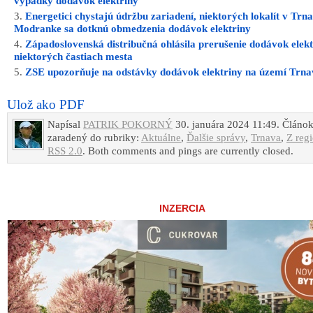
výpadky dodávok elektriny
Energetici chystajú údržbu zariadení, niektorých lokalít v Trn
Modranke sa dotknú obmedzenia dodávok elektriny
Západoslovenská distribučná ohlásila prerušenie dodávok elekt
niektorých častiach mesta
ZSE upozorňuje na odstávky dodávok elektriny na území Trna
Ulož ako PDF
Napísal
PATRIK POKORNÝ
30. januára 2024 11:49. Článok
zaradený do rubriky:
Aktuálne
,
Ďalšie správy
,
Trnava
,
Z reg
RSS 2.0
. Both comments and pings are currently closed.
INZERCIA