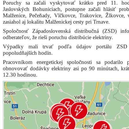
Poruchy sa začali vyskytovať krátko pred 11. ho
Jaslovských Bohuniciach, postupne začali hlásiť pro
Malženice, Pečeňady, Vlčkovce, Trakovice, Žlkovce,
zasiahol aj lokalitu Malženickej cesty pri Trnave.
Spoločnosť Západoslovenská distribučná (ZSD) inf
odberateľov, že rieši poruchu distribúcie elektriny.
Výpadky mali trvať podľa údajov portálu ZS
popoludňajších hodín.
Pracovníkom energetickej spoločnosti sa podarilo 
obnovovať dodávky elektriny asi po 90 minútach, krá
12.30 hodinou.