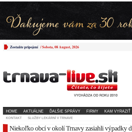
Zostaňte pripojení
/
Sobota, 08 August, 2026
HOME
AKTUÁLNE
ĎALŠIE SPRÁVY
FIRMY
KAM VYRAZIŤ
KONTAKT
SLUŽBY LEKÁRNÍ V TRNAVE
Niekoľko obcí v okolí Trnavy zasiahli výpadky 