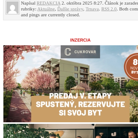
Napísal
REDAKCIA
2. októbra 2025 8:27. Článok je zarade
rubriky:
Aktuálne
,
Ďalšie správy
,
Trnava
.
RSS 2.0
. Both co
and pings are currently closed.
INZERCIA