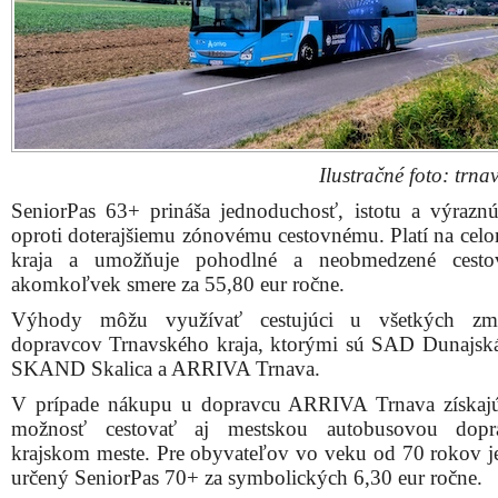
Ilustračné foto: trnav
SeniorPas 63+ prináša jednoduchosť, istotu a výrazn
oproti doterajšiemu zónovému cestovnému. Platí na cel
kraja a umožňuje pohodlné a neobmedzené cesto
akomkoľvek smere za 55,80 eur ročne.
Výhody môžu využívať cestujúci u všetkých zm
dopravcov Trnavského kraja, ktorými sú SAD Dunajská
SKAND Skalica a ARRIVA Trnava.
V prípade nákupu u dopravcu ARRIVA Trnava získajú
možnosť cestovať aj mestskou autobusovou dop
krajskom meste. Pre obyvateľov vo veku od 70 rokov j
určený SeniorPas 70+ za symbolických 6,30 eur ročne.