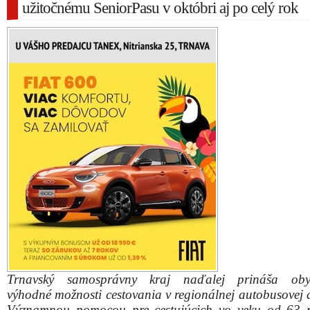
užitočnému SeniorPasu v októbri aj po celý rok
Trnavský samosprávny kraj naďalej prináša oby
výhodné možnosti cestovania v regionálnej autobusovej 
Významnou pomocou pre cestujúcich vo veku od 63 