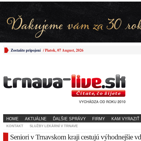
Zostaňte pripojení
/
Piatok, 07 August, 2026
HOME
AKTUÁLNE
ĎALŠIE SPRÁVY
FIRMY
KAM VYRAZIŤ
KONTAKT
SLUŽBY LEKÁRNÍ V TRNAVE
Seniori v Trnavskom kraji cestujú výhodnejšie v