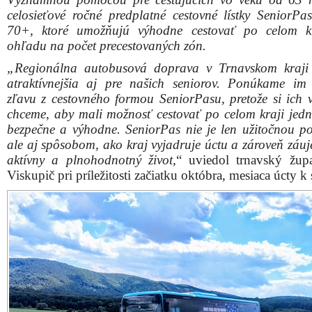
celosieťové ročné predplatné cestovné lístky SeniorP
70+, ktoré umožňujú výhodne cestovať po celom kr
ohľadu na počet precestovaných zón.
„Regionálna autobusová doprava v Trnavskom kraji 
atraktívnejšia aj pre našich seniorov. Ponúkame im
zľavu z cestovného formou SeniorPasu, pretože si ich 
chceme, aby mali možnosť cestovať po celom kraji jed
bezpečne a výhodne. SeniorPas nie je len užitočnou p
ale aj spôsobom, ako kraj vyjadruje úctu a zároveň záuj
aktívny a plnohodnotný život,
“ uviedol trnavský žup
Viskupič pri príležitosti začiatku októbra, mesiaca úcty k 