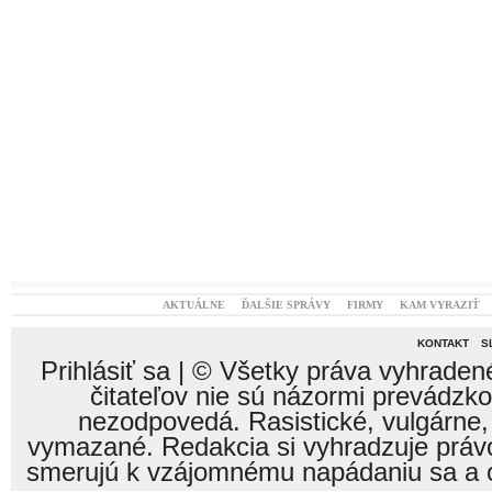
AKTUÁLNE
ĎALŠIE SPRÁVY
FIRMY
KAM VYRAZIŤ
KONTAKT
S
Prihlásiť sa
| © Všetky práva vyhraden
čitateľov nie sú názormi prevádzk
nezodpovedá. Rasistické, vulgárne,
vymazané. Redakcia si vyhradzuje právo
smerujú k vzájomnému napádaniu sa a o