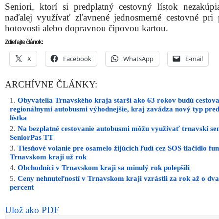
Seniori, ktorí si predplatný cestovný lístok nezakúp
naďalej využívať zľavnené jednosmerné cestovné pri 
hotovosti alebo dopravnou čipovou kartou.
Zdieľajte článok:
X
Facebook
WhatsApp
E-mail
ARCHÍVNE ČLÁNKY:
Obyvatelia Trnavského kraja starší ako 63 rokov budú cestov
regionálnymi autobusmi výhodnejšie, kraj zavádza nový typ pre
lístka
Na bezplatné cestovanie autobusmi môžu využívať trnavskí sen
SeniorPas TT
Tiesňové volanie pre osamelo žijúcich ľudí cez SOS tlačidlo fu
Trnavskom kraji už rok
Obchodníci v Trnavskom kraji sa minulý rok polepšili
Ceny nehnuteľností v Trnavskom kraji vzrástli za rok až o dv
percent
Ulož ako PDF