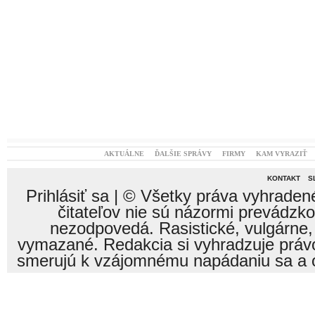
AKTUÁLNE
ĎALŠIE SPRÁVY
FIRMY
KAM VYRAZIŤ
KONTAKT
S
Prihlásiť sa
| © Všetky práva vyhraden
čitateľov nie sú názormi prevádzk
nezodpovedá. Rasistické, vulgárne,
vymazané. Redakcia si vyhradzuje právo
smerujú k vzájomnému napádaniu sa a o