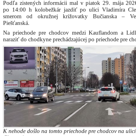
Podľa zistených informácii mal v piatok 29. mája 202
po 14:00 h kolobežkár jazdiť po ulici Vladimíra Cle
smerom od okružnej križovatky Bučianska – Ve
Piešťanská.
Na priechode pre chodcov medzi Kauflandom a Lid
naraziť do chodkyne prechádzajúcej po priechode pre ch
K nehode došlo na tomto priechode pre chodcov na ulici