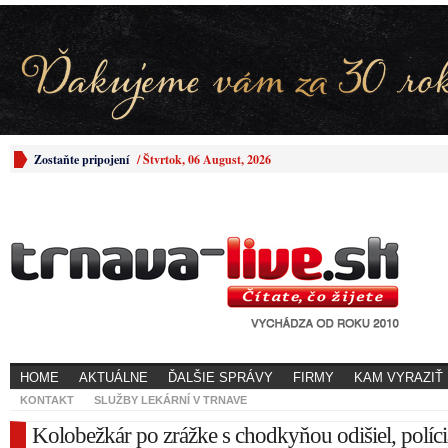
Zostaňte pripojení
/
Štvrtok, 06 August, 2026
HOME
AKTUÁLNE
ĎALŠIE SPRÁVY
FIRMY
KAM VYRAZIŤ
KONTAKT
SLUŽBY LEKÁRNÍ V TRNAVE
Kolobežkár po zrážke s chodkyňou odišiel, políc