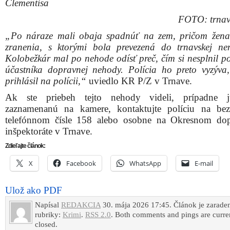
Clementisa
FOTO: trnava
„Po náraze mali obaja spadnúť na zem, pričom žena
zranenia, s ktorými bola prevezená do trnavskej ne
Kolobežkár mal po nehode odísť preč, čím si nesplnil po
účastníka dopravnej nehody. Polícia ho preto vyzýva
prihlásil na polícii,“
uviedlo KR P/Z v Trnave.
Ak ste priebeh tejto nehody videli, prípadne 
zaznamenanú na kamere, kontaktujte políciu na be
telefónnom čísle 158 alebo osobne na Okresnom do
inšpektoráte v Trnave.
Zdieľajte článok:
X
Facebook
WhatsApp
E-mail
Ulož ako PDF
Napísal
REDAKCIA
30. mája 2026 17:45. Článok je zarade
rubriky:
Krimi
.
RSS 2.0
. Both comments and pings are curre
closed.