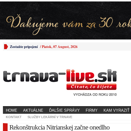
Zostaňte pripojení
/
Piatok, 07 August, 2026
HOME
AKTUÁLNE
ĎALŠIE SPRÁVY
FIRMY
KAM VYRAZIŤ
KONTAKT
SLUŽBY LEKÁRNÍ V TRNAVE
Rekonštrukcia Nitrianskej začne onedlho