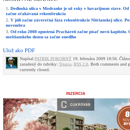
Dedinská ulica v Modranke je už roky v havarijnom stave. Od
začne očakávaná rekonštrukcia
V júli začne záverečná fáza rekonštrukcie Nitrianskej ulice. P
novembra
Od roku 2008 opustená Pracháreň začne písať novú kapitolu.
meštianskeho domu sa začne onedlho
Ulož ako PDF
Napísal
PATRIK POKORNÝ
19. februára 2009 18:56. Článo
zaradený do rubriky:
Trnava
.
RSS 2.0
. Both comments and p
currently closed.
INZERCIA