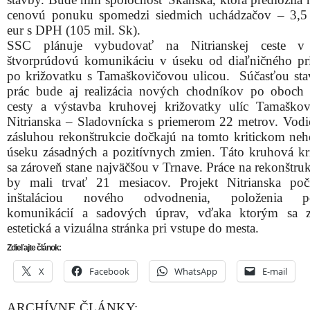
cenovú ponuku spomedzi siedmich uchádzačov – 3,5
eur s DPH (105 mil. Sk).
SSC plánuje vybudovať na Nitrianskej ceste v
štvorprúdovú komunikáciu v úseku od diaľničného pr
po križovatku s Tamaškovičovou ulicou. Súčasťou st
prác bude aj rea­lizácia nových chodníkov po oboch 
cesty a výstavba kruhovej križovatky ulíc Tamaško
Nitrianska – Sladovnícka s priemerom 22 metrov. Vodič
zásluhou rekonštrukcie dočkajú na tomto kritic­kom n
úseku zásadných a po­zitívnych zmien. Táto kruhová kr
sa zároveň stane najväčšou v Trnave. Práce na rekonštruk
by mali trvať 21 mesiacov. Projekt Nitrianska poč
inštaláciou nového odvodnenia, položenia p
komunikácií a sadových úprav, vďaka ktorým sa zl
estetická a vizuálna stránka pri vstupe do mesta.
Zdieľajte článok:
X
Facebook
WhatsApp
E-mail
ARCHÍVNE ČLÁNKY: