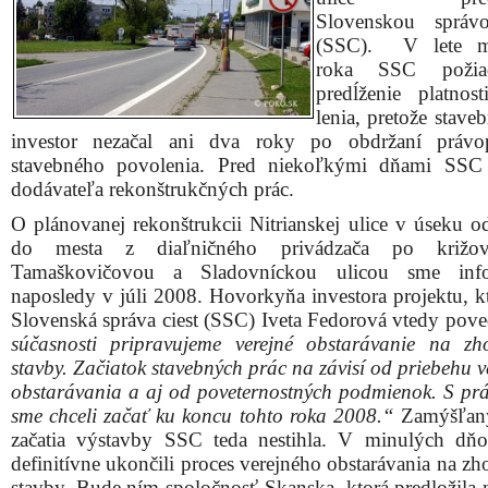
Slovenskou správo
(SSC). V lete m
roka SSC po­žia
predĺženie platnost
lenia, pretože stave
investor nezačal ani dva roky po obdržaní právop
stavebného povolenia. Pred niekoľkými dňami SSC 
dodávateľa rekonštrukčných prác.
O plánovanej rekonštrukcii Nitrianskej ulice v úseku o
do mesta z diaľničného privádzača po križo
Tamaškovičovou a Sladovníckou ulicou sme info
naposledy v júli 2008. Hovorkyňa investora projektu, k
Slovenská správa ciest (SSC) Iveta Fedorová vtedy pove
súčasnosti pripravujeme verejné obstarávanie na zho
stavby. Začiatok stavebných prác na závisí od priebehu 
obstarávania a aj od poveternostných podmienok. S pr
sme chceli začať ku koncu tohto roka 2008.“
Zamýšľaný
začatia výstavby SSC teda nestihla. V minulých dň
definitívne ukončili proces verejného obstarávania na zh
stavby. Bude ním spoločnosť Skanska, ktorá predložila n