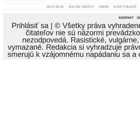
AKTUÁLNE
ĎALŠIE SPRÁVY
FIRMY
KAM VYRAZIŤ
KONTAKT
S
Prihlásiť sa
| © Všetky práva vyhraden
čitateľov nie sú názormi prevádzk
nezodpovedá. Rasistické, vulgárne,
vymazané. Redakcia si vyhradzuje právo
smerujú k vzájomnému napádaniu sa a o