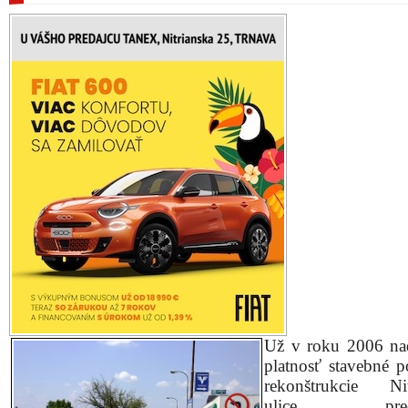
Už v roku 2006 na
platnosť stavebné p
rekon­štrukcie Nit
ulice predl