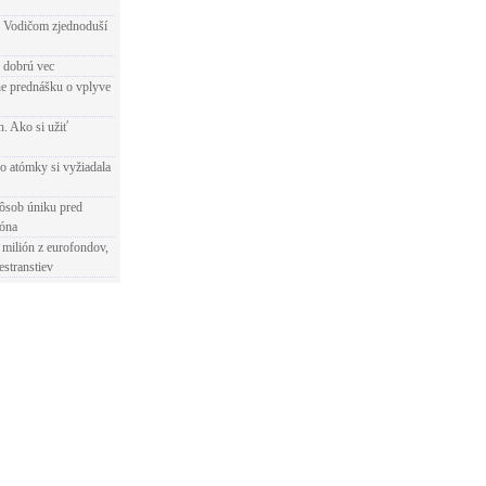
 Vodičom zjednoduší
e dobrú vec
e prednášku o vplyve
h. Ako si užiť
o atómky si vyžiadala
ôsob úniku pred
ióna
 milión z eurofondov,
estranstiev