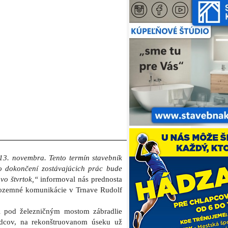
13. novembra. Tento termín stavebník
o dokončení zostávajúcich prác bude
vo štvrtok,“
informoval nás prednosta
pozemné komunikácie v Trnave Rudolf
li pod železničným mostom zábradlie
odcov, na rekonštruovanom úseku už