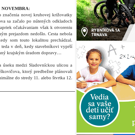
. NOVEMBRA:
 značenia novej kruhovej križovatky
ova sa začalo po nútených odkladoch
Napriek očakávaniam však k otvoreniu
čným prejazdom nedošlo. Cesta nebola
edy som touto lokalitou prechádzal.
 teda v deň, kedy stavebníkovi vyprší
ydaný krajským úradom dopravy…
a úseku medzi Sladovníckou ulicou a
škovičova, ktorý predbežne plánovali
málne do stredy 11. alebo štvrtka 12.