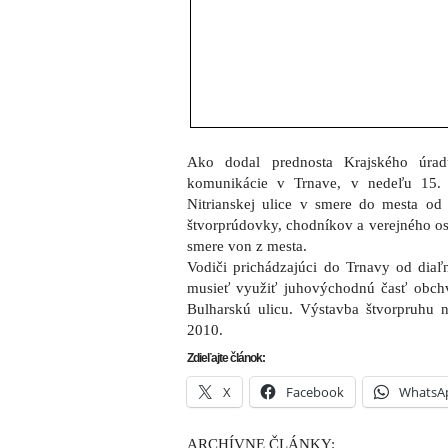
Ako dodal prednosta Krajského úra
komunikácie v Trnave, v nedeľu 15.
Nitrianskej ulice v smere do mesta od 
štvorprúdovky, chodníkov a verejného os
smere von z mesta.
Vodiči prichádzajúci do Trnavy od diaľ
musieť využiť juhovýchodnú časť obch
Bulharskú ulicu. Výstavba štvorpruhu 
2010.
Zdieľajte článok:
X
Facebook
WhatsA
ARCHÍVNE ČLÁNKY: