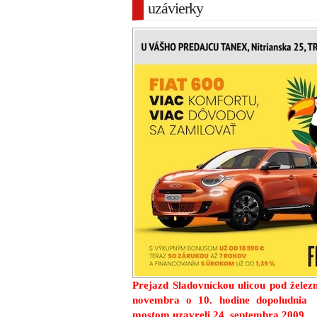
uzávierky
Prejazd Sladovníckou ulicou pod želez
novembra o 10. hodine dopoludnia
mostom uzavreli 24. septembra 2009.