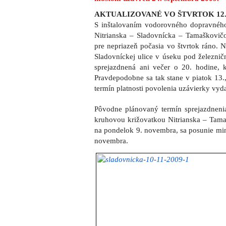
AKTUALIZOVANÉ VO ŠTVRTOK 12
S inštalovaním vodorovného dopravného
Nitrianska – Sladovnícka – Tamaškovič
pre nepriazeň počasia vo štvrtok ráno. 
Sladovníckej ulice v úseku pod železni
sprejazdnená ani večer o 20. hodine, k
Pravdepodobne sa tak stane v piatok 13.,
termín platnosti povolenia uzávierky v
Pôvodne plánovaný termín sprejazdneni
kruhovou križovatkou Nitrianska – Tama
na pondelok 9. novembra, sa posunie mini
novembra.