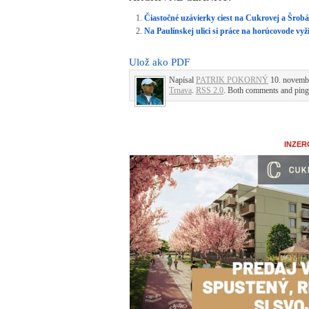
Čiastočné uzávierky ciest na Cukrovej a Šrobá
Na Paulínskej ulici si práce na horúcovode vy
Ulož ako PDF
Napísal
PATRIK POKORNÝ
10. novembr
Trnava
.
RSS 2.0
. Both comments and pings
INZER