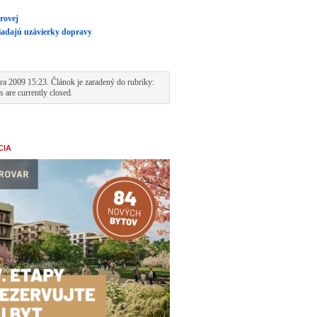
rovej
žiadajú uzávierky dopravy
a 2009 15:23. Článok je zaradený do rubriky:
 are currently closed.
CIA