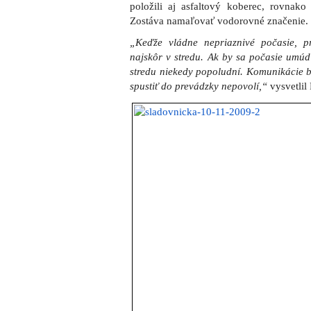
položili aj asfaltový koberec, rovnako 
Zostáva namaľovať vodorovné značenie.
„Keďže vládne nepriaznivé počasie, 
najskôr v stredu. Ak by sa počasie umúdr
stredu niekedy popoludní. Komunikácie 
spustiť do prevádzky nepovolí,“
vysvetlil