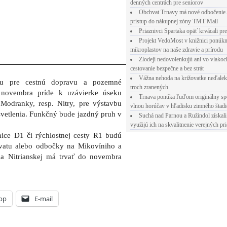
denných centrách pre seniorov
Obchvat Trnavy má nové odbočenie.
prístup do nákupnej zóny TMT Mall
Priaznivci Spartaka opäť krvácali pr
Projekt VedoMost v knižnici ponúkn
mikroplastov na naše zdravie a prírodu
Zlodeji nedovolenkujú ani vo vlakoc
cestovanie bezpečne a bez strát
Vážna nehoda na križovatke neďalek
du pre cestnú dopravu a pozemné
troch zranených
 novembra príde k uzávierke úseku
Trnava ponúka ľuďom originálny sp
Modranky, resp. Nitry, pre výstavbu
vlnou horúčav v hľadisku zimného štad
vetlenia. Funkčný bude jazdný pruh v
Suchá nad Parnou a Ružindol získali
využijú ich na skvalitnenie verejných pri
nice D1 či rýchlostnej cesty R1 budú
vatu alebo odbočky na Mikovíniho a
na Nitrianskej má trvať do novembra
pp
E-mail