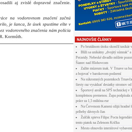
osadili aj zvislé dopravné značenie.
práce na vodorovnom značení začnú
ilo, je šanca, že úsek spustíme ešte v
bez vodorovného značenia nám polícia
 R. Kormúth.
Po brutálnom útoku skončil taxikár 
Blíži sa unikátny „dvojitý súmrak“ a
Perzeidy. Nebeské divadlo môžete pozor
Šianec nad Hlohovcom
Zažite múzeum inak. V Trnave sa bu
a bojovať v barokovom podzemí
Na súkromných pozemkoch Trnavča
šiesty raz vysádzať desiatky stromov od
Športový areál na SPŠ technickej v 
kompletnou premenou. Župa podpísala 
práce za 1,5 milióna eur
Na Červenom Kameni ožijú hradné l
príbehy dávnych čias
Žulčák spieva Filipa: Pocta legendá
tento piatok na Zelenom Kríčku
Mesto obnovilo interiérové vybaven