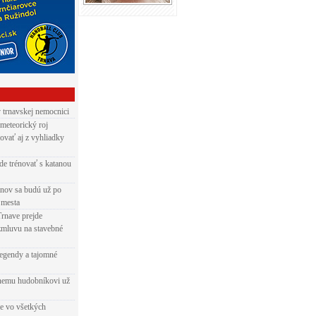
v trnavskej nemocnici
 meteorický roj
ovať aj z vyhliadky
de trénovať s katanou
nov sa budú už po
 mesta
Trnave prejde
zmluvu na stavebné
egendy a tajomné
rnemu hudobníkovi už
ie vo všetkých