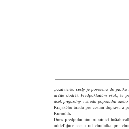
„Uzávierka cesty je povolená do piatku 
určite dodrží. Predpokladám však, že p
úsek prejazdný v stredu popoludní alebo 
Krajského úradu pre cestnú dopravu a 
Kormúth.
Dnes predpoludním robotníci inštalova
oddeľujúce cestu od chodníka pre ch